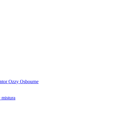
antor Ozzy Osbourne
 mistura