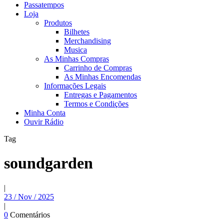
Passatempos
Loja
Produtos
Bilhetes
Merchandising
Musica
As Minhas Compras
Carrinho de Compras
As Minhas Encomendas
Informações Legais
Entregas e Pagamentos
Termos e Condições
Minha Conta
Ouvir Rádio
Tag
soundgarden
|
23 / Nov / 2025
|
0
Comentários