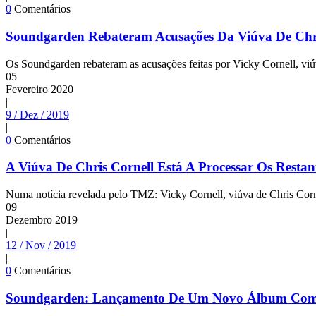
0
Comentários
Soundgarden Rebateram Acusações Da Viúva De Chri
Os Soundgarden rebateram as acusações feitas por Vicky Cornell, viúv
05
Fevereiro
2020
|
9 / Dez / 2019
|
0
Comentários
A Viúva De Chris Cornell Está A Processar Os Rest
Numa notícia revelada pelo TMZ: Vicky Cornell, viúva de Chris Cor
09
Dezembro
2019
|
12 / Nov / 2019
|
0
Comentários
Soundgarden: Lançamento De Um Novo Álbum Com Mat