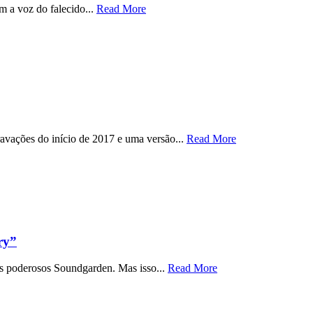
 a voz do falecido...
Read More
avações do início de 2017 e uma versão...
Read More
ry”
 os poderosos Soundgarden. Mas isso...
Read More