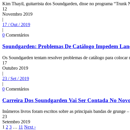
Kim Thayil, guitarrista dos Soundgarden, disse no programa “Trunk 
12
Novembro
2019
|
17 / Out / 2019
|
0
Comentários
Soundgarden: Problemas De Catálogo Impedem Lanç
Os Soundgarden tentam resolver problemas de catálogo para colocar n
17
Outubro
2019
|
23 / Set / 2019
|
0
Comentários
Carreira Dos Soundgarden Vai Ser Contada No Novo
Inúmeros livros foram escritos sobre as principais bandas de grunge
23
Setembro
2019
1
2
3
…
11
Next ›