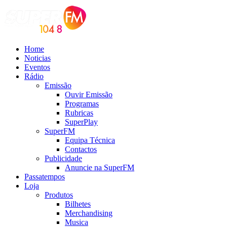
Home
Noticias
Eventos
Rádio
Emissão
Ouvir Emissão
Programas
Rubricas
SuperPlay
SuperFM
Equipa Técnica
Contactos
Publicidade
Anuncie na SuperFM
Passatempos
Loja
Produtos
Bilhetes
Merchandising
Musica