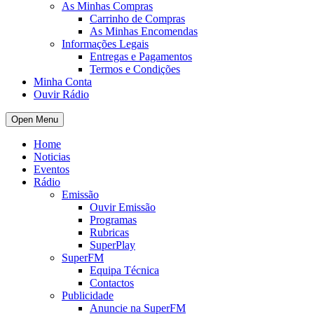
As Minhas Compras
Carrinho de Compras
As Minhas Encomendas
Informações Legais
Entregas e Pagamentos
Termos e Condições
Minha Conta
Ouvir Rádio
Open Menu
Home
Noticias
Eventos
Rádio
Emissão
Ouvir Emissão
Programas
Rubricas
SuperPlay
SuperFM
Equipa Técnica
Contactos
Publicidade
Anuncie na SuperFM