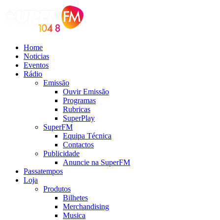
Home
Noticias
Eventos
Rádio
Emissão
Ouvir Emissão
Programas
Rubricas
SuperPlay
SuperFM
Equipa Técnica
Contactos
Publicidade
Anuncie na SuperFM
Passatempos
Loja
Produtos
Bilhetes
Merchandising
Musica