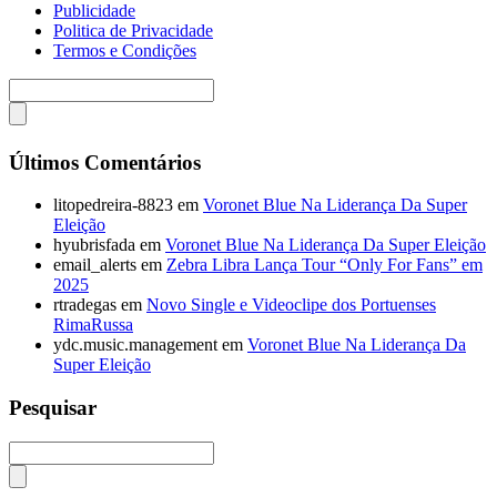
Publicidade
Politica de Privacidade
Termos e Condições
Últimos Comentários
litopedreira-8823
em
Voronet Blue Na Liderança Da Super
Eleição
hyubrisfada
em
Voronet Blue Na Liderança Da Super Eleição
email_alerts
em
Zebra Libra Lança Tour “Only For Fans” em
2025
rtradegas
em
Novo Single e Videoclipe dos Portuenses
RimaRussa
ydc.music.management
em
Voronet Blue Na Liderança Da
Super Eleição
Pesquisar