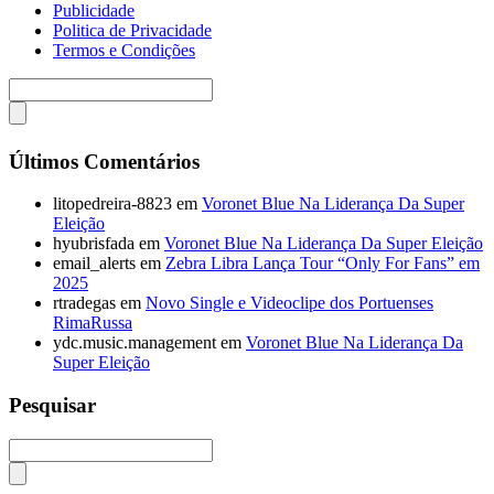
Publicidade
Politica de Privacidade
Termos e Condições
Últimos Comentários
litopedreira-8823
em
Voronet Blue Na Liderança Da Super
Eleição
hyubrisfada
em
Voronet Blue Na Liderança Da Super Eleição
email_alerts
em
Zebra Libra Lança Tour “Only For Fans” em
2025
rtradegas
em
Novo Single e Videoclipe dos Portuenses
RimaRussa
ydc.music.management
em
Voronet Blue Na Liderança Da
Super Eleição
Pesquisar