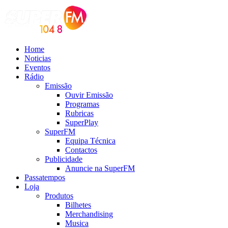
Home
Noticias
Eventos
Rádio
Emissão
Ouvir Emissão
Programas
Rubricas
SuperPlay
SuperFM
Equipa Técnica
Contactos
Publicidade
Anuncie na SuperFM
Passatempos
Loja
Produtos
Bilhetes
Merchandising
Musica