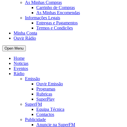
As Minhas Compras
Carrinho de Compras
As Minhas Encomendas
Informações Legais
Entregas e Pagamentos
Termos e Condições
Minha Conta
Ouvir Rádio
Open Menu
Home
Noticias
Eventos
Rádio
Emissão
Ouvir Emissão
Programas
Rubricas
SuperPlay
SuperFM
Equipa Técnica
Contactos
Publicidade
Anuncie na SuperFM