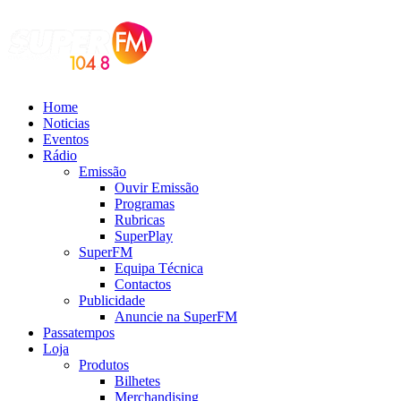
Home
Noticias
Eventos
Rádio
Emissão
Ouvir Emissão
Programas
Rubricas
SuperPlay
SuperFM
Equipa Técnica
Contactos
Publicidade
Anuncie na SuperFM
Passatempos
Loja
Produtos
Bilhetes
Merchandising