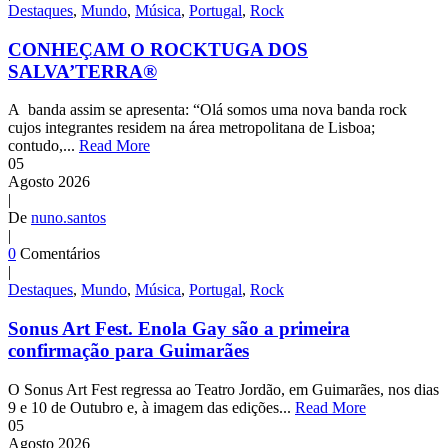
Destaques
,
Mundo
,
Música
,
Portugal
,
Rock
CONHEÇAM O ROCKTUGA DOS
SALVA’TERRA®
A banda assim se apresenta: “Olá somos uma nova banda rock
cujos integrantes residem na área metropolitana de Lisboa;
contudo,...
Read More
05
Agosto
2026
|
De
nuno.santos
|
0
Comentários
|
Destaques
,
Mundo
,
Música
,
Portugal
,
Rock
Sonus Art Fest. Enola Gay são a primeira
confirmação para Guimarães
O Sonus Art Fest regressa ao Teatro Jordão, em Guimarães, nos dias
9 e 10 de Outubro e, à imagem das edições...
Read More
05
Agosto
2026