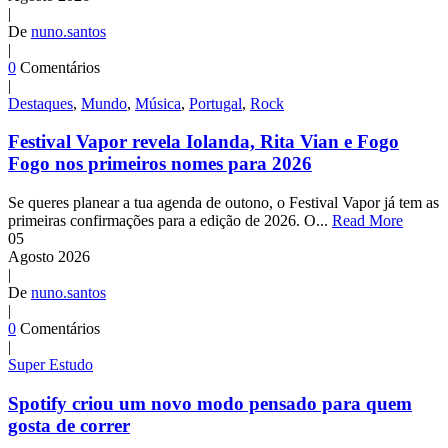
|
De
nuno.santos
|
0
Comentários
|
Destaques
,
Mundo
,
Música
,
Portugal
,
Rock
Festival Vapor revela Iolanda, Rita Vian e Fogo
Fogo nos primeiros nomes para 2026
Se queres planear a tua agenda de outono, o Festival Vapor já tem as
primeiras confirmações para a edição de 2026. O...
Read More
05
Agosto
2026
|
De
nuno.santos
|
0
Comentários
|
Super Estudo
Spotify criou um novo modo pensado para quem
gosta de correr