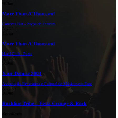
10
/
Jun
More Than A Thousand
Canecas Bar - Paços de Ferreira
À venda
11
/
Jun
More Than A Thousand
Hard Club - Porto
À venda
16
/
Jun
Your Demise 2004
Associação Recreativa e Cultural de Músicos em Faro
À venda
18
/
Jun
Rockline Tribe – Festa Grunge & Rock
Brevemente