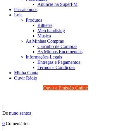
Anuncie na SuperFM
Passatempos
Loja
Produtos
Bilhetes
Merchandising
Musica
As Minhas Compras
Carrinho de Compras
As Minhas Encomendas
Informações Legais
Entregas e Pagamentos
Termos e Condições
Minha Conta
Ouvir Rádio
Ouvir a Emissão Online
|
De
nuno.santos
|
0
Comentários
|