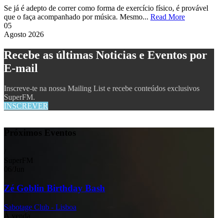
Se já é adepto de correr como forma de exercício físico, é provável
que o faça acompanhado por música. Mesmo...
Read More
05
Agosto
2026
Recebe as últimas Noticias e Eventos por
E-mail
Inscreve-te na nossa Mailing List e recebe conteúdos exclusivos
SuperFM.
INSCREVER
Próximos Eventos
/
SuperFM
06
/
Jun
Zé Goblin Birthday Bash
Sabotage Club - Lisboa
À venda