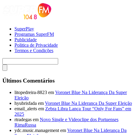
SuperPlay
Programas SuperFM
Publicidade
Politica de Privacidade
Termos e Condições
Últimos Comentários
litopedreira-8823
em
Voronet Blue Na Liderança Da Super
Eleição
hyubrisfada
em
Voronet Blue Na Liderança Da Super Eleição
email_alerts
em
Zebra Libra Lança Tour “Only For Fans” em
2025
rtradegas
em
Novo Single e Videoclipe dos Portuenses
RimaRussa
ydc.music.management
em
Voronet Blue Na Liderança Da