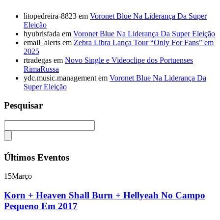
litopedreira-8823
em
Voronet Blue Na Liderança Da Super
Eleição
hyubrisfada
em
Voronet Blue Na Liderança Da Super Eleição
email_alerts
em
Zebra Libra Lança Tour “Only For Fans” em
2025
rtradegas
em
Novo Single e Videoclipe dos Portuenses
RimaRussa
ydc.music.management
em
Voronet Blue Na Liderança Da
Super Eleição
Pesquisar
Últimos Eventos
15
Março
Korn + Heaven Shall Burn + Hellyeah No Campo
Pequeno Em 2017