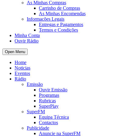
As Minhas Compras
Carrinho de Compras
As Minhas Encomendas
Informações Legais
Entregas e Pagamentos
Termos e Condições
Minha Conta
Ouvir Rádio
Open Menu
Home
Noticias
Eventos
Rádio
Emissão
Ouvir Emissão
Programas
Rubricas
SuperPlay
SuperFM
Equipa Técnica
Contactos
Publicidade
Anuncie na SuperFM