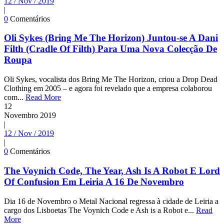
12 / Nov / 2019
|
0
Comentários
Oli Sykes (Bring Me The Horizon) Juntou-se A Dani
Filth (Cradle Of Filth) Para Uma Nova Colecção De
Roupa
Oli Sykes, vocalista dos Bring Me The Horizon, criou a Drop Dead
Clothing em 2005 – e agora foi revelado que a empresa colaborou
com...
Read More
12
Novembro
2019
|
12 / Nov / 2019
|
0
Comentários
The Voynich Code, The Year, Ash Is A Robot E Lord
Of Confusion Em Leiria A 16 De Novembro
Dia 16 de Novembro o Metal Nacional regressa à cidade de Leiria a
cargo dos Lisboetas The Voynich Code e Ash is a Robot e...
Read
More