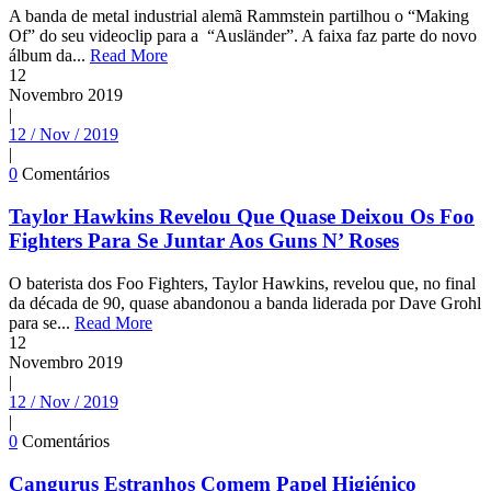
A banda de metal industrial alemã Rammstein partilhou o “Making
Of” do seu videoclip para a “Ausländer”. A faixa faz parte do novo
álbum da...
Read More
12
Novembro
2019
|
12 / Nov / 2019
|
0
Comentários
Taylor Hawkins Revelou Que Quase Deixou Os Foo
Fighters Para Se Juntar Aos Guns N’ Roses
O baterista dos Foo Fighters, Taylor Hawkins, revelou que, no final
da década de 90, quase abandonou a banda liderada por Dave Grohl
para se...
Read More
12
Novembro
2019
|
12 / Nov / 2019
|
0
Comentários
Cangurus Estranhos Comem Papel Higiénico