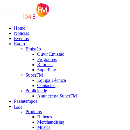
Home
Noticias
Eventos
Rádio
Emissão
Ouvir Emissão
Programas
Rubricas
SuperPlay
SuperFM
Equipa Técnica
Contactos
Publicidade
Anuncie na SuperFM
Passatempos
Loja
Produtos
Bilhetes
Merchandising
Musica