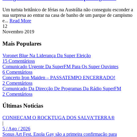
Um turista britânico de férias na Austrália não conseguiu esconder a
sua surpresa ao entrar na casa de banho de um parque de campismo
e...
Read More
12
Novembro
2019
Mais Populares
Voronet Blue Na Liderança Da Super Eleição
15 Comentárioss
Comunicado Urgente Da SuperFM Para Os Super Ouvintes
6 Comentárioss
Concerto Iron Maiden – PASSATEMPO ENCERRADO!
2 Comentárioss
Comunicado Da Direcção De Programas Da Rádio SuperFM
2 Comentárioss
Últimas Noticias
CONHEÇAM O ROCKTUGA DOS SALVA’TERRA®
|
5 / Ago / 2026
Sonus Art Fest. Enola Gay são a primeira confirmação para