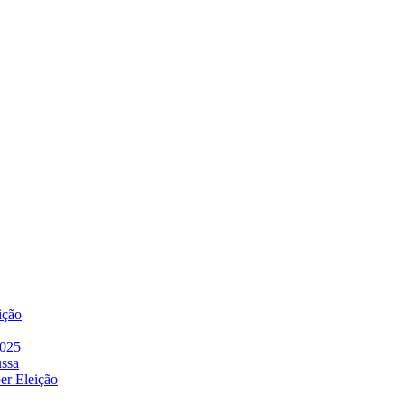
ição
2025
ussa
er Eleição