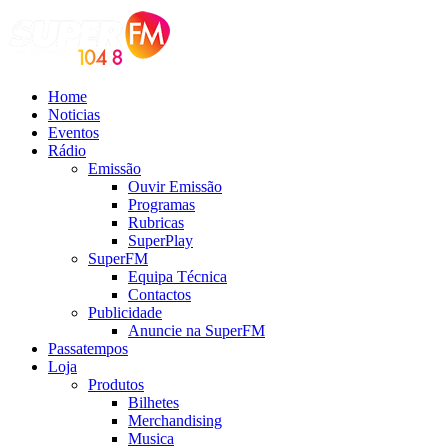
Home
Noticias
Eventos
Rádio
Emissão
Ouvir Emissão
Programas
Rubricas
SuperPlay
SuperFM
Equipa Técnica
Contactos
Publicidade
Anuncie na SuperFM
Passatempos
Loja
Produtos
Bilhetes
Merchandising
Musica