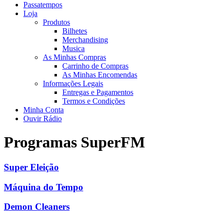
Passatempos
Loja
Produtos
Bilhetes
Merchandising
Musica
As Minhas Compras
Carrinho de Compras
As Minhas Encomendas
Informações Legais
Entregas e Pagamentos
Termos e Condições
Minha Conta
Ouvir Rádio
Programas SuperFM
Super Eleição
Máquina do Tempo
Demon Cleaners