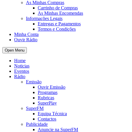
As Minhas Compras
Carrinho de Compras
As Minhas Encomendas
Informações Legais
Entregas e Pagamentos
Termos e Condições
Minha Conta
Ouvir Rádio
Open Menu
Home
Noticias
Eventos
Rádio
Emissão
Ouvir Emissão
Programas
Rubricas
SuperPlay
SuperFM
Equipa Técnica
Contactos
Publicidade
Anuncie na SuperFM