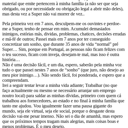
material que emite pertencem à minha família (a não ser que seja
obrigado, ou por necessidade ou obrigação legal a abrir mão deles),
mas desta vez a Super não vai morrer de vez..
Pela primeira vez em 7 anos, desculpem-me os ouvintes e perdoe-
me a Super, tenho de pensar em mim. Acumulei demasiados
inimigos, estórias más, dividas, problemas, chatices, decisões erradas
e má-fé de outros; Passei mais em 7 anos por ter conseguido
concretizar um sonho, que durante 35 anos de vida “normal” pré
Super… Sim, porque em Portugal, as pessoas não ficam felizes com
o teu sucesso, ficam com inveja, desejam-te mal, mas isso é outra
história…
Não é uma decisão fácil, e um dia, espero, saberão pela minha voz
tudo o que passei nestes 7 anos de “sonho” (que juro, não desejo ao
meu pior inimigo…). Não sendo fácil, foi ponderada, e espero que a
compreendam.
Irei a seguir tentar levar a minha vida adiante; Trabalhar (no que
faço actualmente ou mesmo se necessário arranjar um emprego
noutro local) para saldar as minhas dívidas, primeiro com quem cá
trabalhou aos fornecedores, ao estado e no final à minha família que
tanto me ajudou. Vou igualmente fazer uma pausa gigante do
mundo, seja ele virtual, seja ele social, porque o desgaste desta
decisão vai-me pesar imenso. Não sei o dia de amanhã, mas espero
que os próximos tempos tragam mais alegrias, mais coisas boas e
menos problemas. É o meu desejo.