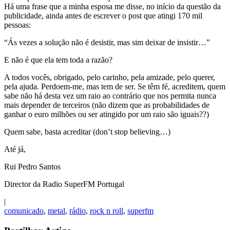
Há uma frase que a minha esposa me disse, no início da questão da
publicidade, ainda antes de escrever o post que atingi 170 mil
pessoas:
“Ás vezes a solução não é desistir, mas sim deixar de insistir…”
E não é que ela tem toda a razão?
A todos vocês, obrigado, pelo carinho, pela amizade, pelo querer,
pela ajuda. Perdoem-me, mas tem de ser. Se têm fé, acreditem, quem
sabe não há desta vez um raio ao contrário que nos permita nunca
mais depender de terceiros (não dizem que as probabilidades de
ganhar o euro milhões ou ser atingido por um raio são iguais??)
Quem sabe, basta acreditar (don’t stop believing…)
Até já,
Rui Pedro Santos
Director da Radio SuperFM Portugal
|
comunicado
,
metal
,
rádio
,
rock n roll
,
superfm