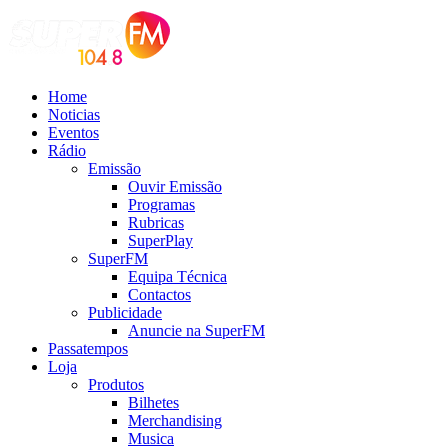
Home
Noticias
Eventos
Rádio
Emissão
Ouvir Emissão
Programas
Rubricas
SuperPlay
SuperFM
Equipa Técnica
Contactos
Publicidade
Anuncie na SuperFM
Passatempos
Loja
Produtos
Bilhetes
Merchandising
Musica