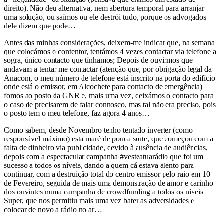
direito). Não deu alternativa, nem abertura temporal para arranjar
uma solução, ou saímos ou ele destrói tudo, porque os advogados
dele dizem que pode…
Antes das minhas considerações, deixem-me indicar que, na semana
que colocámos o contentor, tentámos 4 vezes contactar via telefone a
sogra, único contacto que tínhamos; Depois de ouvirmos que
andavam a tentar me contactar (atenção que, por obrigação legal da
Anacom, o meu número de telefone está inscrito na porta do edifício
onde está o emissor, em Alcochete para contacto de emergência)
fomos ao posto da GNR e, mais uma vez, deixámos o contacto para
o caso de precisarem de falar connosco, mas tal não era preciso, pois
o posto tem o meu telefone, faz agora 4 anos…
Como sabem, desde Novembro tenho tentado inverter (como
responsável máximo) esta maré de pouca sorte, que começou com a
falta de dinheiro via publicidade, devido à ausência de audiências,
depois com a espectacular campanha #vesteatuarádio que foi um
sucesso a todos os níveis, dando a quem cá estava alento para
continuar, com a destruição total do centro emissor pelo raio em 10
de Fevereiro, seguida de mais uma demonstração de amor e carinho
dos ouvintes numa campanha de crowdfunding a todos os níveis
Super, que nos permitiu mais uma vez bater as adversidades e
colocar de novo a rádio no ar…