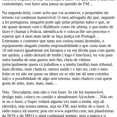
contratempo, vou fazer uma pausa na questão de FM…
Na segunda-feira, como acho que vai acontecer, o propretário do
terreno vai continuar inamovível; O meu advogado diz que, segundo
a lei portuguesa, ninguém pode agir pelas próprias mãos e que, se
ele quiser destruir com o Bulldozer como ele afirma, o que tenho de
fazer é chamar a Policia, identifica-lo e colocar-lhe um processo e
esperar que 4 anos mais tarde se faça justiça em Portugal…
Entretanto o contentor que tanto nos custou estará destruído, o
equipamento alugado (minha responsabilidade e que custa mais de
10 mil euros) igualmente em farrapos e eu em dívida para com quem
me ajudou, a rádio deixará de emitir ( logo é lose/lose), eu vou para
outra batalha de uma guerra sem fim, cheia de vitimas
(principalmente quem cá trabalhou e a minha família) mais tribunal,
mais dívidas, mais chatices, menos saúde ( e não sei, com o meu
feitio se eu não me passo na altura ou se não me dá uma coisinha
má) e a possibilidade de algo sem retorno, mais chatices com quem
gosta de mim, mais, mais, mais…
Não. Desculpem, mas não o vou fazer. Se ele for inamovível,
desligo tudo, coloco no camião e abandonarei Alcochete… Não sei
se ao o fazer, a Super voltará alguma vez mais a emitir, seja ali
(duvido), seja noutra antena, seja no FM, mas tenho de o fazer. A
rádio nunca irá morrer, pois em www.superfm.com, nas plataformas
da NOS e do MEO o sinal continuará sempre, pois a marca e o