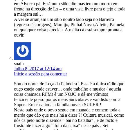
em Alverca pá. Está num sitio alto mas tem um morro em
frente na direcção de Lx – e uma vista livre para o tejo e toda
a margem sul…
A ver se arranjam um sitio noutro lado seja no Barreiro
(regresso ás origens), Montijo, Pinhal Novo,Alfeite, Palmela
ou qualquer coisa parecida. A malta cá está sempre pronta a
ouvir.
snafir
Julho 8, 2017 at 12:14 am
Inicie a sessão para comentar
Sou do norte, de Leça da Palmeira ! Esta é a única rádio que
ouço esteja onde estiver… onde trabalho a musica ( aquela
coisa chamada RFM) é um NOJO e dá-me vómitos
felizmente posso por os meus auriculares e vai disto com a
Super . Em casa toda a família ouve a SUPER !
Neste país onde o povo segue em manada e comem toda a
merda que dão que mais há a dizer ?! Cultura musical, como
nós cá pelo norte dizemos ” bai no batalha” , e de facto é
frustrante fazer algo ” fora da caixa” neste país . Sei