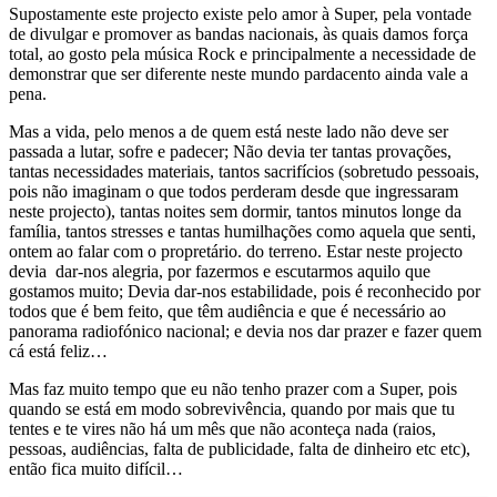
Supostamente este projecto existe pelo amor à Super, pela vontade
de divulgar e promover as bandas nacionais, às quais damos força
total, ao gosto pela música Rock e principalmente a necessidade de
demonstrar que ser diferente neste mundo pardacento ainda vale a
pena.
Mas a vida, pelo menos a de quem está neste lado não deve ser
passada a lutar, sofre e padecer; Não devia ter tantas provações,
tantas necessidades materiais, tantos sacrifícios (sobretudo pessoais,
pois não imaginam o que todos perderam desde que ingressaram
neste projecto), tantas noites sem dormir, tantos minutos longe da
família, tantos stresses e tantas humilhações como aquela que senti,
ontem ao falar com o propretário. do terreno. Estar neste projecto
devia dar-nos alegria, por fazermos e escutarmos aquilo que
gostamos muito; Devia dar-nos estabilidade, pois é reconhecido por
todos que é bem feito, que têm audiência e que é necessário ao
panorama radiofónico nacional; e devia nos dar prazer e fazer quem
cá está feliz…
Mas faz muito tempo que eu não tenho prazer com a Super, pois
quando se está em modo sobrevivência, quando por mais que tu
tentes e te vires não há um mês que não aconteça nada (raios,
pessoas, audiências, falta de publicidade, falta de dinheiro etc etc),
então fica muito difícil…