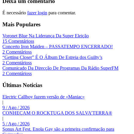
Deixa um comentário
É necessário
fazer login
para comentar.
Mais Populares
Voronet Blue Na Liderança Da Super Eleição
15 Comentárioss
Concerto Iron Maiden – PASSATEMPO ENCERRADO!
2 Comentárioss
“Getting Closer” É O Álbum De Estreia dos Guilty’s
2 Comentárioss
Comunicado Da Direcção De Programas Da Rádio SuperFM
2 Comentárioss
Últimas Noticias
Electric Callboy fazem versão de «Maniac»
|
9 / Ago / 2026
CONHEÇAM O ROCKTUGA DOS SALVA’TERRA®
|
5 / Ago / 2026
Sonus Art Fest. Enola Gay são a primeira confirmação para