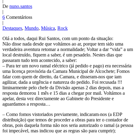
|
De
nuno.santos
|
6
Comentárioss
|
Destaques
,
Mundo
,
Música
,
Rock
Olá a todos, daqui Rui Santos, com um ponto da situação:
Não disse nada desde que voltámos ao ar, porque tem sido uma
verdadeira aventura retomar a normalidade; Voltar a dar “vida” a um
local destruído, fiquem a saber, é um pesadelo. Nestes dias que
passaram tudo tem acontecido, a saber:
– Para ter um novo ramal eléctrico (já pedido e pago) era necessária
uma licença provisória da Camara Municipal de Alcochete; Fomos
falar com quem de direito, da Camara, e disseram-nos que iam
agilizar, dada a urgência e natureza do pedido. Foi recusada !!!
liminarmente pelo chefe da Divisão apenas 2 dias depois, mas a
resposta demorou 1 mês e 15 dias a chegar por mail. Voltámos a
apelar, desta vez directamente ao Gabinete do Presidente e
aguardamos a resposta…
– Como fomos vistoriados previamente, indicaram-nos (a EDP
distribuição) que temos de proceder a obras para ter o contador de
obras, pois daquela forma não nos seria autorizado o ramal (a pessoa
foi impecável, mas indicou que as regras são para cumprir);