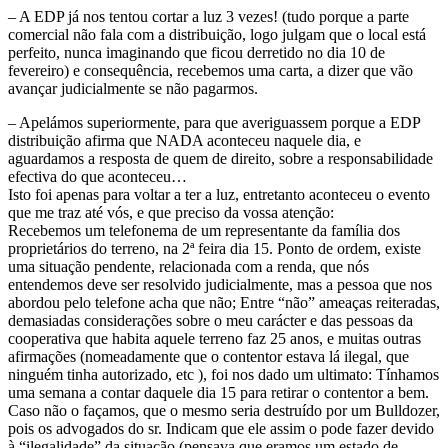
– A EDP já nos tentou cortar a luz 3 vezes! (tudo porque a parte
comercial não fala com a distribuição, logo julgam que o local está
perfeito, nunca imaginando que ficou derretido no dia 10 de
fevereiro) e consequência, recebemos uma carta, a dizer que vão
avançar judicialmente se não pagarmos.
– Apelámos superiormente, para que averiguassem porque a EDP
distribuição afirma que NADA aconteceu naquele dia, e
aguardamos a resposta de quem de direito, sobre a responsabilidade
efectiva do que aconteceu…
Isto foi apenas para voltar a ter a luz, entretanto aconteceu o evento
que me traz até vós, e que preciso da vossa atenção:
Recebemos um telefonema de um representante da família dos
proprietários do terreno, na 2ª feira dia 15. Ponto de ordem, existe
uma situação pendente, relacionada com a renda, que nós
entendemos deve ser resolvido judicialmente, mas a pessoa que nos
abordou pelo telefone acha que não; Entre “não” ameaças reiteradas,
demasiadas considerações sobre o meu carácter e das pessoas da
cooperativa que habita aquele terreno faz 25 anos, e muitas outras
afirmações (nomeadamente que o contentor estava lá ilegal, que
ninguém tinha autorizado, etc ), foi nos dado um ultimato: Tínhamos
uma semana a contar daquele dia 15 para retirar o contentor a bem.
Caso não o façamos, que o mesmo seria destruído por um Bulldozer,
pois os advogados do sr. Indicam que ele assim o pode fazer devido
à “ilegalidade” da situação (pensava que eramos um estado de