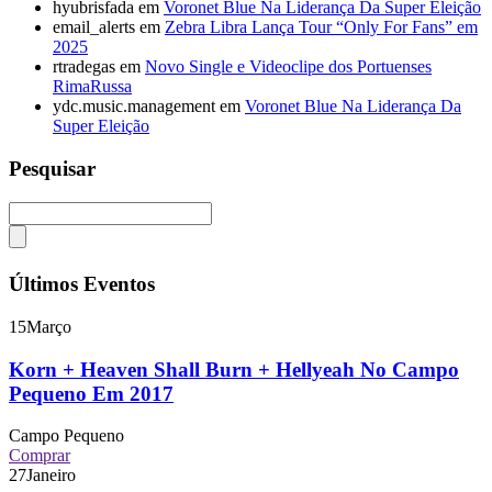
hyubrisfada
em
Voronet Blue Na Liderança Da Super Eleição
email_alerts
em
Zebra Libra Lança Tour “Only For Fans” em
2025
rtradegas
em
Novo Single e Videoclipe dos Portuenses
RimaRussa
ydc.music.management
em
Voronet Blue Na Liderança Da
Super Eleição
Pesquisar
Últimos Eventos
15
Março
Korn + Heaven Shall Burn + Hellyeah No Campo
Pequeno Em 2017
Campo Pequeno
Comprar
27
Janeiro