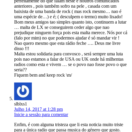
perfeitamente do que falam neste e noutros comunicados
anteriores , pois também sofro na pele , casada com um
baixista de uma banda de rock ( mas rock mesmo… nao é
uma espécie de…) e é; ( desculpem o termo) muito lixado!
Bom meus amigos tao simples quanto isto, continuem a lutar
… malta de LX se conseguirem ceder algo que nao
prejudique ninguem força pois esta malta merece. Nós por cá
(falo por mim) no que podermos ajudar é só mandar vir !
Nao quero mesmo que esta rádio feche …. Deus me livre
disso !!!
Malta estou solidaria para convosco , será sempre uma luta
pois nao estamos a falar de USA ou UK onde há milhentas
radios como esta e vivem … se o povo nao fosse povo o que
seria??
Fiquem bem and keep rock \m/
slblxs1
Julho 14, 2017 at 1:28 pm
Inicie a sessão para comentar
Enfim, é com alguma tristeza que li esta noticia muito triste
para a única radio que passa musica do género que gosto.