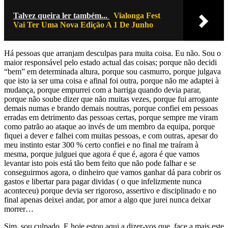
Talvez queira ler também...
Vialonga Fest
Vai Ter Uma Nova Edição A 1 De Junho
Há pessoas que arranjam desculpas para muita coisa. Eu não. Sou o
maior responsável pelo estado actual das coisas; porque não decidi
“bem” em determinada altura, porque sou casmurro, porque julgava
que isto ia ser uma coisa e afinal foi outra, porque não me adaptei à
mudança, porque empurrei com a barriga quando devia parar,
porque não soube dizer que não muitas vezes, porque fui arrogante
demais numas e brando demais noutras, porque confiei em pessoas
erradas em detrimento das pessoas certas, porque sempre me viram
como patrão ao ataque ao invés de um membro da equipa, porque
fiquei a dever e falhei com muitas pessoas, e com outras, apesar do
meu instinto estar 300 % certo confiei e no final me traíram à
mesma, porque julguei que agora é que é, agora é que vamos
levantar isto pois está tão bem feito que não pode falhar e se
conseguirmos agora, o dinheiro que vamos ganhar dá para cobrir os
gastos e libertar para pagar dividas ( o que infelizmente nunca
aconteceu) porque devia ser rigoroso, assertivo e disciplinado e no
final apenas deixei andar, por amor a algo que jurei nunca deixar
morrer…
Sim, sou culpado. E hoje estou aqui a dizer-vos que, face a mais este