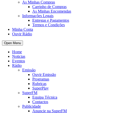
As Minhas Compras
Carrinho de Compras
As Minhas Encomendas
Informações Legais
Entregas e Pagamentos
Termos e Condições
Minha Conta
Ouvir Rádio
Open Menu
Home
Noticias
Eventos
Rádio
Emissão
Ouvir Emissão
Programas
Rubricas
SuperPlay
SuperFM
Equipa Técnica
Contactos
Publicidade
Anuncie na SuperFM