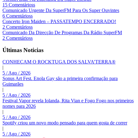
15 Comentárioss
Comunicado Urgente Da SuperFM Para Os Super Ouvintes
6 Comentárioss
Concerto Iron Maiden – PASSATEMPO ENCERRADO!
2 Comentárioss
Comunicado Da Direcção De Programas Da Rádio SuperFM
2 Comentárioss
Últimas Noticias
CONHEÇAM O ROCKTUGA DOS SALVA’TERRA®
|
5 / Ago / 2026
Sonus Art Fest. Enola Gay são a primeira confirmação para
Guimarães
|
5 / Ago / 2026
Festival Vapor revela Iolanda, Rita Vian e Fogo Fogo nos primeiros
nomes para 2026
|
5 / Ago / 2026
Spotify criou um novo modo pensado para quem gosta de correr
|
5 / Ago / 2026