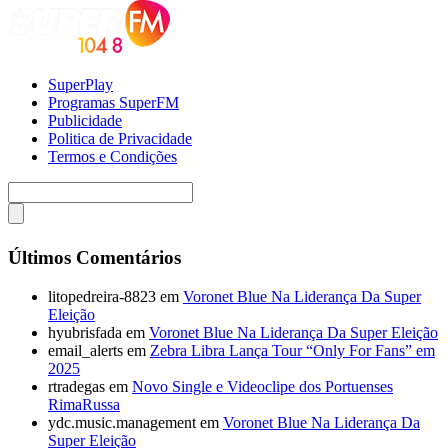
SuperPlay
Programas SuperFM
Publicidade
Politica de Privacidade
Termos e Condições
Últimos Comentários
litopedreira-8823
em
Voronet Blue Na Liderança Da Super
Eleição
hyubrisfada
em
Voronet Blue Na Liderança Da Super Eleição
email_alerts
em
Zebra Libra Lança Tour “Only For Fans” em
2025
rtradegas
em
Novo Single e Videoclipe dos Portuenses
RimaRussa
ydc.music.management
em
Voronet Blue Na Liderança Da
Super Eleição