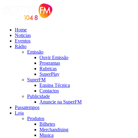
Home
Noticias
Eventos
Rádio
Emissão
Ouvir Emissão
Programas
Rubricas
SuperPlay
SuperFM
Equipa Técnica
Contactos
Publicidade
Anuncie na SuperFM
Passatempos
Loja
Produtos
Bilhetes
Merchandising
Musica