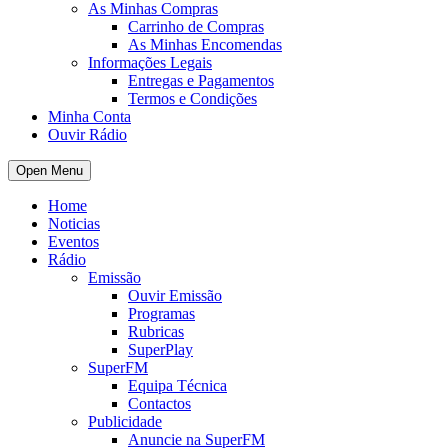
As Minhas Compras
Carrinho de Compras
As Minhas Encomendas
Informações Legais
Entregas e Pagamentos
Termos e Condições
Minha Conta
Ouvir Rádio
Open Menu
Home
Noticias
Eventos
Rádio
Emissão
Ouvir Emissão
Programas
Rubricas
SuperPlay
SuperFM
Equipa Técnica
Contactos
Publicidade
Anuncie na SuperFM