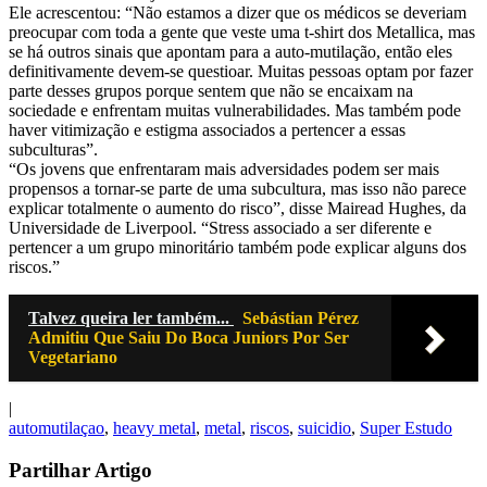
Ele acrescentou: “Não estamos a dizer que os médicos se deveriam
preocupar com toda a gente que veste uma t-shirt dos Metallica, mas
se há outros sinais que apontam para a auto-mutilação, então eles
definitivamente devem-se questioar. Muitas pessoas optam por fazer
parte desses grupos porque sentem que não se encaixam na
sociedade e enfrentam muitas vulnerabilidades. Mas também pode
haver vitimização e estigma associados a pertencer a essas
subculturas”.
“Os jovens que enfrentaram mais adversidades podem ser mais
propensos a tornar-se parte de uma subcultura, mas isso não parece
explicar totalmente o aumento do risco”, disse Mairead Hughes, da
Universidade de Liverpool. “Stress associado a ser diferente e
pertencer a um grupo minoritário também pode explicar alguns dos
riscos.”
Talvez queira ler também...
Sebástian Pérez
Admitiu Que Saiu Do Boca Juniors Por Ser
Vegetariano
|
automutilaçao
,
heavy metal
,
metal
,
riscos
,
suicidio
,
Super Estudo
Partilhar Artigo