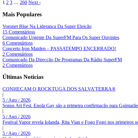
1
2
3
…
260
Next ›
Mais Populares
Voronet Blue Na Liderança Da Super Eleição
15 Comentárioss
Comunicado Urgente Da SuperFM Para Os Super Ouvintes
6 Comentárioss
Concerto Iron Maiden – PASSATEMPO ENCERRADO!
2 Comentárioss
Comunicado Da Direcção De Programas Da Rádio SuperFM
2 Comentárioss
Últimas Noticias
CONHEÇAM O ROCKTUGA DOS SALVA’TERRA®
|
5 / Ago / 2026
Sonus Art Fest. Enola Gay são a primeira confirmação para Guimarãe
|
5 / Ago / 2026
Festival Vapor revela Iolanda, Rita Vian e Fogo Fogo nos primeiros 
|
5 / Ago / 2026