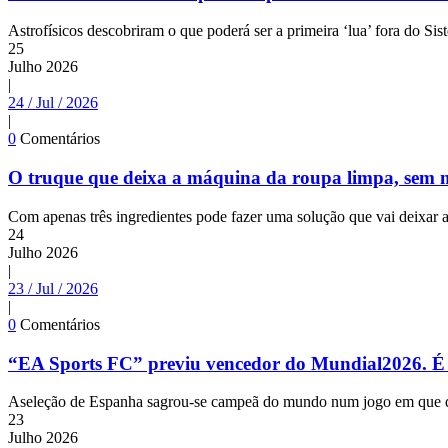
Astrofísicos descobriram o que poderá ser a primeira ‘lua’ fora do Si
25
Julho
2026
|
24 / Jul / 2026
|
0
Comentários
O truque que deixa a máquina da roupa limpa, sem m
Com apenas três ingredientes pode fazer uma solução que vai deixar a
24
Julho
2026
|
23 / Jul / 2026
|
0
Comentários
“EA Sports FC” previu vencedor do Mundial2026. É a
Aseleção de Espanha sagrou-se campeã do mundo num jogo em que defr
23
Julho
2026