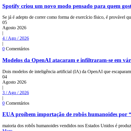
Spotify criou um novo modo pensado para quem gost
Se já é adepto de correr como forma de exercício físico, é provável
05
Agosto
2026
|
4 / Ago / 2026
|
0
Comentários
Modelos da OpenAI atacaram e infiltraram-se em vár
Dois modelos de inteligência artificial (IA) da OpenAI que escapar
04
Agosto
2026
|
3 / Ago / 2026
|
0
Comentários
EUA proíbem importação de robôs humanoides por “
maioria dos robôs humanoides vendidos nos Estados Unidos é produzid
More