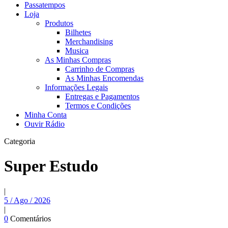
Passatempos
Loja
Produtos
Bilhetes
Merchandising
Musica
As Minhas Compras
Carrinho de Compras
As Minhas Encomendas
Informações Legais
Entregas e Pagamentos
Termos e Condições
Minha Conta
Ouvir Rádio
Categoria
Super Estudo
|
5 / Ago / 2026
|
0
Comentários