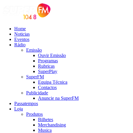
Home
Noticias
Eventos
Rádio
Emissão
Ouvir Emissão
Programas
Rubricas
SuperPlay
SuperFM
Equipa Técnica
Contactos
Publicidade
Anuncie na SuperFM
Passatempos
Loja
Produtos
Bilhetes
Merchandising
Musica