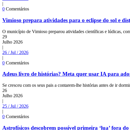
|
0
Comentários
Vimioso prepara atividades para o eclipse do sol e dis
O município de Vimioso preparou atividades científicas e lúdicas, com 
29
Julho
2026
|
26 / Jul / 2026
|
0
Comentários
Adeus livro de histórias? Meta quer usar IA para ado
Se cresceu com os seus pais a contarem-lhe histórias antes de ir dorm
26
Julho
2026
|
25 / Jul / 2026
|
0
Comentários
Astrofísicos descobrem possível primeira ‘lua’ fora do