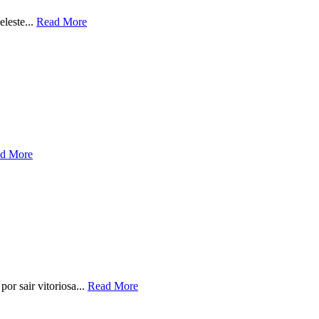
eleste...
Read More
d More
r sair vitoriosa...
Read More