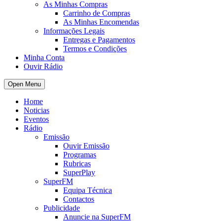
As Minhas Compras
Carrinho de Compras
As Minhas Encomendas
Informações Legais
Entregas e Pagamentos
Termos e Condições
Minha Conta
Ouvir Rádio
Open Menu
Home
Noticias
Eventos
Rádio
Emissão
Ouvir Emissão
Programas
Rubricas
SuperPlay
SuperFM
Equipa Técnica
Contactos
Publicidade
Anuncie na SuperFM