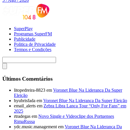
5 / Ago / 2026
SuperPlay
Programas SuperFM
Publicidade
Politica de Privacidade
Termos e Condições
Últimos Comentários
litopedreira-8823
em
Voronet Blue Na Liderança Da Super
Eleição
hyubrisfada
em
Voronet Blue Na Liderança Da Super Eleição
email_alerts
em
Zebra Libra Lança Tour “Only For Fans” em
2025
rtradegas
em
Novo Single e Videoclipe dos Portuenses
RimaRussa
ydc.music.management
em
Voronet Blue Na Liderança Da