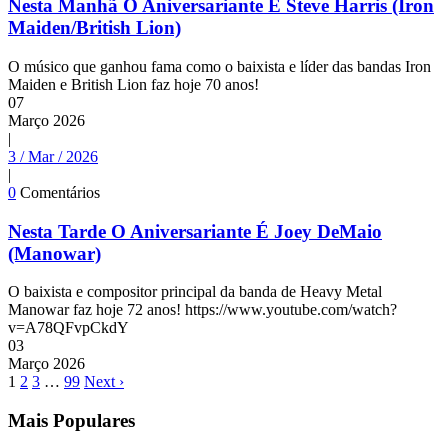
Nesta Manhã O Aniversariante É Steve Harris (Iron
Maiden/British Lion)
O músico que ganhou fama como o baixista e líder das bandas Iron
Maiden e British Lion faz hoje 70 anos!
07
Março
2026
|
3 / Mar / 2026
|
0
Comentários
Nesta Tarde O Aniversariante É Joey DeMaio
(Manowar)
O baixista e compositor principal da banda de Heavy Metal
Manowar faz hoje 72 anos! https://www.youtube.com/watch?
v=A78QFvpCkdY
03
Março
2026
1
2
3
…
99
Next ›
Mais Populares