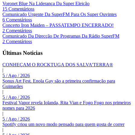
Voronet Blue Na Liderança Da Super Eleição
15 Comentárioss
Comunicado Urgente Da SuperFM Para Os Super Ouvintes
6 Comentárioss
Concerto Iron Maiden – PASSATEMPO ENCERRADO!
2 Comentárioss
Comunicado Da Direcção De Programas Da Rádio SuperFM
2 Comentárioss
Últimas Noticias
CONHEÇAM O ROCKTUGA DOS SALVA’TERRA®
|
5 / Ago / 2026
Sonus Art Fest. Enola Gay são a primeira confirmação para
Guimarães
|
5 / Ago / 2026
Festival Vapor revela Iolanda, Rita Vian e Fogo Fogo nos primeiros
nomes para 2026
|
5 / Ago / 2026
Spotify criou um novo modo pensado para quem gosta de correr
|