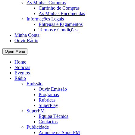
As Minhas Compras
Carrinho de Compras
As Minhas Encomendas
Informações Legais
Entregas e Pagamentos
Termos e Condições
Minha Conta
Ouvir Rádio
Open Menu
Home
Noticias
Eventos
Rádio
Emissão
Ouvir Emissão
Programas
Rubricas
SuperPlay
SuperFM
Equipa Técnica
Contactos
Publicidade
Anuncie na SuperFM