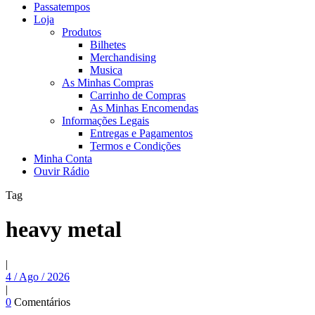
Passatempos
Loja
Produtos
Bilhetes
Merchandising
Musica
As Minhas Compras
Carrinho de Compras
As Minhas Encomendas
Informações Legais
Entregas e Pagamentos
Termos e Condições
Minha Conta
Ouvir Rádio
Tag
heavy metal
|
4 / Ago / 2026
|
0
Comentários