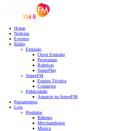
Home
Noticias
Eventos
Rádio
Emissão
Ouvir Emissão
Programas
Rubricas
SuperPlay
SuperFM
Equipa Técnica
Contactos
Publicidade
Anuncie na SuperFM
Passatempos
Loja
Produtos
Bilhetes
Merchandising
Musica