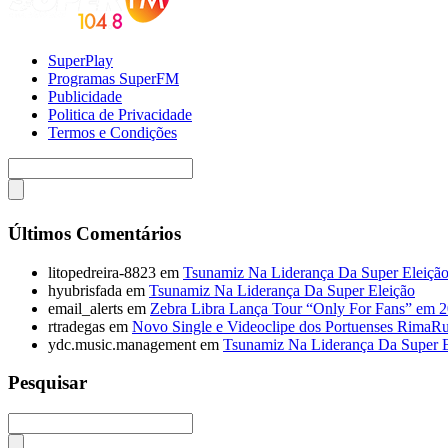
SuperPlay
Programas SuperFM
Publicidade
Politica de Privacidade
Termos e Condições
Últimos Comentários
litopedreira-8823
em
Tsunamiz Na Liderança Da Super Eleiçã
hyubrisfada
em
Tsunamiz Na Liderança Da Super Eleição
email_alerts
em
Zebra Libra Lança Tour “Only For Fans” em 
rtradegas
em
Novo Single e Videoclipe dos Portuenses RimaR
ydc.music.management
em
Tsunamiz Na Liderança Da Super E
Pesquisar