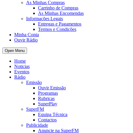
As Minhas Compras
Carrinho de Compras
As Minhas Encomendas
Informações Legais
Entregas e Pagamentos
Termos e Condições
Minha Conta
Ouvir Rádio
Open Menu
Home
Noticias
Eventos
Rádio
Emissão
Ouvir Emissão
Programas
Rubricas
SuperPlay
SuperFM
Equipa Técnica
Contactos
Publicidade
Anuncie na SuperFM