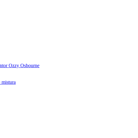
antor Ozzy Osbourne
 mistura