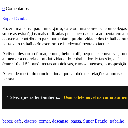
|
0
Comentários
|
Super Estudo
Fazer uma pausa para um cigarro, café ou uma conversa com colegas a
sobre as estratégias mais utilizadas pelas pessoas para aumentarem a
conversa, contribuem para aumentar a produtividade dos trabalhadores
pausas no trabalho de escritório e intelectualmente exigente.
Actividades como fumar, comer, beber café, pequenas conversas, ou ou
aumentar a energia e produtividade do trabalhador. Estas são, aliás, 
(entre 10 a 16 horas), metas ambiciosas, ritmos intensos, por oposição
A tese de mestrado conclui ainda que também as relações amorosas no 
pessoal.
Talvez queira ler também...
Usar o telemóvel na cama aumenta 
|
beber
,
café
,
cigarro
,
comer
,
descanso
,
pausa
,
Super Estudo
,
trabalho