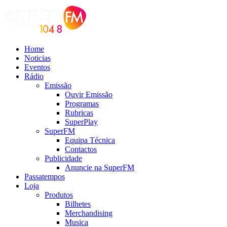
Home
Noticias
Eventos
Rádio
Emissão
Ouvir Emissão
Programas
Rubricas
SuperPlay
SuperFM
Equipa Técnica
Contactos
Publicidade
Anuncie na SuperFM
Passatempos
Loja
Produtos
Bilhetes
Merchandising
Musica