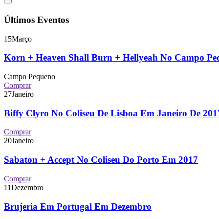
Últimos Eventos
15
Março
Korn + Heaven Shall Burn + Hellyeah No Campo P
Campo Pequeno
Comprar
27
Janeiro
Biffy Clyro No Coliseu De Lisboa Em Janeiro De 2
Comprar
20
Janeiro
Sabaton + Accept No Coliseu Do Porto Em 2017
Comprar
11
Dezembro
Brujeria Em Portugal Em Dezembro