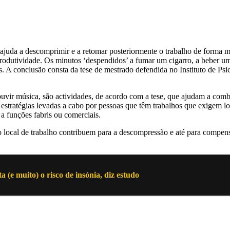
juda a descomprimir e a retomar posteriormente o trabalho de forma m
 produtividade. Os minutos ‘despendidos’ a fumar um cigarro, a beber u
. A conclusão consta da tese de mestrado defendida no Instituto de Ps
vir música, são actividades, de acordo com a tese, que ajudam a comba
as estratégias levadas a cabo por pessoas que têm trabalhos que exigem l
 a funções fabris ou comerciais.
local de trabalho contribuem para a descompressão e até para compensar
(e muito) o risco de insónia, diz estudo