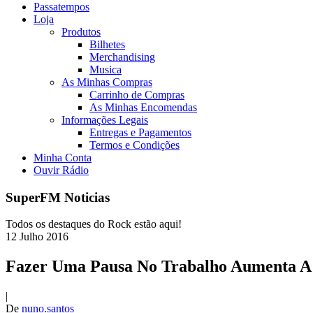
Passatempos
Loja
Produtos
Bilhetes
Merchandising
Musica
As Minhas Compras
Carrinho de Compras
As Minhas Encomendas
Informações Legais
Entregas e Pagamentos
Termos e Condições
Minha Conta
Ouvir Rádio
SuperFM Noticias
Todos os destaques do Rock estão aqui!
12
Julho
2016
Fazer Uma Pausa No Trabalho Aumenta A 
|
De
nuno.santos