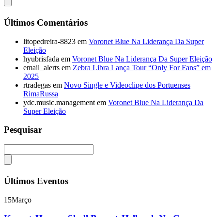
Últimos Comentários
litopedreira-8823
em
Voronet Blue Na Liderança Da Super
Eleição
hyubrisfada
em
Voronet Blue Na Liderança Da Super Eleição
email_alerts
em
Zebra Libra Lança Tour “Only For Fans” em
2025
rtradegas
em
Novo Single e Videoclipe dos Portuenses
RimaRussa
ydc.music.management
em
Voronet Blue Na Liderança Da
Super Eleição
Pesquisar
Últimos Eventos
15
Março