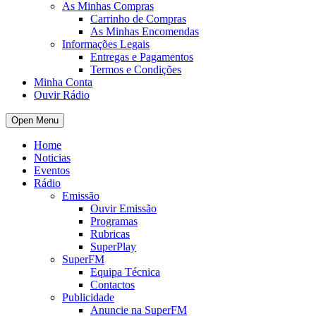
As Minhas Compras
Carrinho de Compras
As Minhas Encomendas
Informações Legais
Entregas e Pagamentos
Termos e Condições
Minha Conta
Ouvir Rádio
Open Menu
Home
Noticias
Eventos
Rádio
Emissão
Ouvir Emissão
Programas
Rubricas
SuperPlay
SuperFM
Equipa Técnica
Contactos
Publicidade
Anuncie na SuperFM