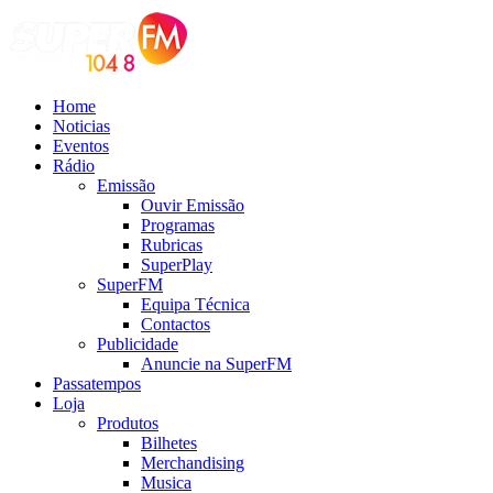
Home
Noticias
Eventos
Rádio
Emissão
Ouvir Emissão
Programas
Rubricas
SuperPlay
SuperFM
Equipa Técnica
Contactos
Publicidade
Anuncie na SuperFM
Passatempos
Loja
Produtos
Bilhetes
Merchandising
Musica