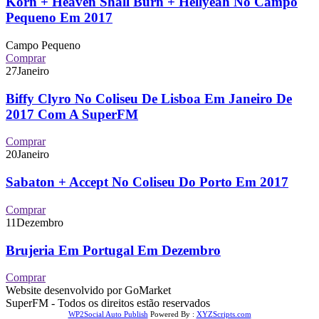
Korn + Heaven Shall Burn + Hellyeah No Campo
Pequeno Em 2017
Campo Pequeno
Comprar
27
Janeiro
Biffy Clyro No Coliseu De Lisboa Em Janeiro De
2017 Com A SuperFM
Comprar
20
Janeiro
Sabaton + Accept No Coliseu Do Porto Em 2017
Comprar
11
Dezembro
Brujeria Em Portugal Em Dezembro
Comprar
Website desenvolvido por GoMarket
SuperFM - Todos os direitos estão reservados
WP2Social Auto Publish
Powered By :
XYZScripts.com