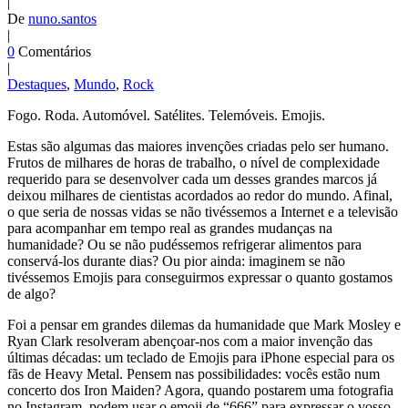
|
De
nuno.santos
|
0
Comentários
|
Destaques
,
Mundo
,
Rock
Fogo. Roda. Automóvel. Satélites. Telemóveis. Emojis.
Estas são algumas das maiores invenções criadas pelo ser humano.
Frutos de milhares de horas de trabalho, o nível de complexidade
requerido para se desenvolver cada um desses grandes marcos já
deixou milhares de cientistas acordados ao redor do mundo. Afinal,
o que seria de nossas vidas se não tivéssemos a Internet e a televisão
para acompanhar em tempo real as grandes mudanças na
humanidade? Ou se não pudéssemos refrigerar alimentos para
conservá-los durante dias? Ou pior ainda: imaginem se não
tivéssemos Emojis para conseguirmos expressar o quanto gostamos
de algo?
Foi a pensar em grandes dilemas da humanidade que Mark Mosley e
Ryan Clark resolveram abençoar-nos com a maior invenção das
últimas décadas: um teclado de Emojis para iPhone especial para os
fãs de Heavy Metal. Pensem nas possibilidades: vocês estão num
concerto dos Iron Maiden? Agora, quando postarem uma fotografia
no Instagram, podem usar o emoji de “666” para expressar o vosso