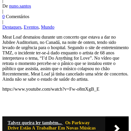
|
De
nuno.santos
|
0
Comentários
|
Destaques
,
Eventos
,
Mundo
Meat Loaf desmaiou durante um concerto que estava a dar no
Jubilee Auditorium, no Canadá, na noite de ontem, tendo sido
levado de urgência para o hospital. Segundo o site de entretenimento
TMZ, o incidente ter-se-á dado enquanto o artista de 68 anos
interpretava o tema, “I’d Do Anything for Love”. No vídeo que
retrata o momento percebe-se o pânico que se instalou entre o
público que assistia, assim que o músico colapsou no chão
Recentemente, Meat Loaf já tinha cancelado uma série de concertos.
Ainda não se sabe o estado de saúde do artista.
https://www.youtube.com/watch?v=Fw-o8mXgB_E
Talvez queira ler também...
Os Parkway
Drive Estão A Trabalhar Em Novas Músicas