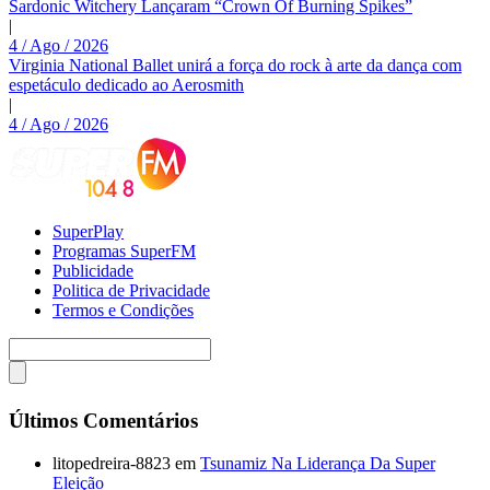
Sardonic Witchery Lançaram “Crown Of Burning Spikes”
|
4 / Ago / 2026
Virginia National Ballet unirá a força do rock à arte da dança com
espetáculo dedicado ao Aerosmith
|
4 / Ago / 2026
SuperPlay
Programas SuperFM
Publicidade
Politica de Privacidade
Termos e Condições
Últimos Comentários
litopedreira-8823
em
Tsunamiz Na Liderança Da Super
Eleição