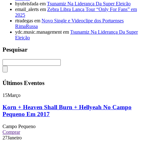
hyubrisfada
em
Tsunamiz Na Liderança Da Super Eleição
email_alerts
em
Zebra Libra Lança Tour “Only For Fans” em
2025
rtradegas
em
Novo Single e Videoclipe dos Portuenses
RimaRussa
ydc.music.management
em
Tsunamiz Na Liderança Da Super
Eleição
Pesquisar
Últimos Eventos
15
Março
Korn + Heaven Shall Burn + Hellyeah No Campo
Pequeno Em 2017
Campo Pequeno
Comprar
27
Janeiro