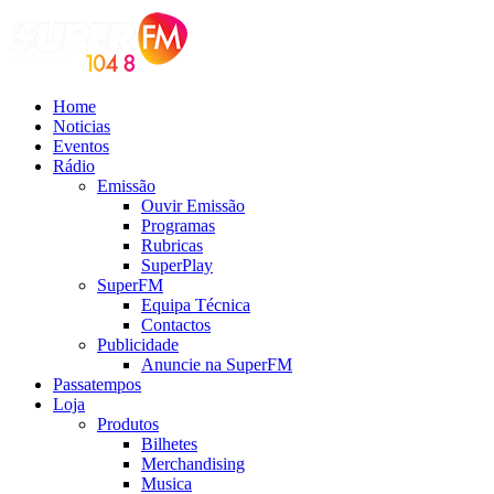
Home
Noticias
Eventos
Rádio
Emissão
Ouvir Emissão
Programas
Rubricas
SuperPlay
SuperFM
Equipa Técnica
Contactos
Publicidade
Anuncie na SuperFM
Passatempos
Loja
Produtos
Bilhetes
Merchandising
Musica