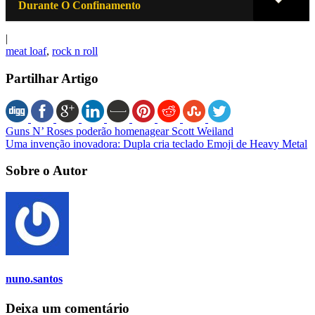
Durante O Confinamento
|
meat loaf
,
rock n roll
Partilhar Artigo
Guns N’ Roses poderão homenagear Scott Weiland
Uma invenção inovadora: Dupla cria teclado Emoji de Heavy Metal
Sobre o Autor
nuno.santos
Deixa um comentário