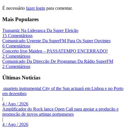
É necessário
fazer login
para comentar.
Mais Populares
Tsunamiz Na Liderança Da Super Eleição
15 Comentárioss
Comunicado Urgente Da SuperFM Para Os Super Ouvintes
6 Comentárioss
Concerto Iron Maiden – PASSATEMPO ENCERRADO!
2 Comentárioss
Comunicado Da Direcção De Programas Da Rádio SuperFM
2 Comentárioss
Últimas Noticias
quarteto instrumental City of the Sun actuará em Lisboa e no Porto
em dezembro
|
4 / Ago / 2026
Amplificador do Rock lança Open Call para apoiar a produção e
promoção de novos artistas portugueses
|
4 / Ago / 2026