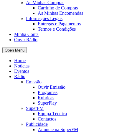
As Minhas Compras
Carrinho de Compras
As Minhas Encomendas
Informações Legais
Entregas e Pagamentos
Termos e Condições
Minha Conta
Ouvir Rádio
Open Menu
Home
Noticias
Eventos
Rádio
Emissão
Ouvir Emissão
Programas
Rubricas
SuperPlay
SuperFM
Equipa Técnica
Contactos
Publicidade
Anuncie na SuperFM