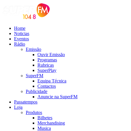
Home
Noticias
Eventos
Rádio
Emissão
Ouvir Emissão
Programas
Rubricas
SuperPlay
SuperFM
Equipa Técnica
Contactos
Publicidade
Anuncie na SuperFM
Passatempos
Loja
Produtos
Bilhetes
Merchandising
Musica