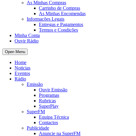
As Minhas Compras
Carrinho de Compras
As Minhas Encomendas
Informações Legais
Entregas e Pagamentos
Termos e Condições
Minha Conta
Ouvir Rádio
Open Menu
Home
Noticias
Eventos
Rádio
Emissão
Ouvir Emissão
Programas
Rubricas
SuperPlay
SuperFM
Equipa Técnica
Contactos
Publicidade
Anuncie na SuperFM