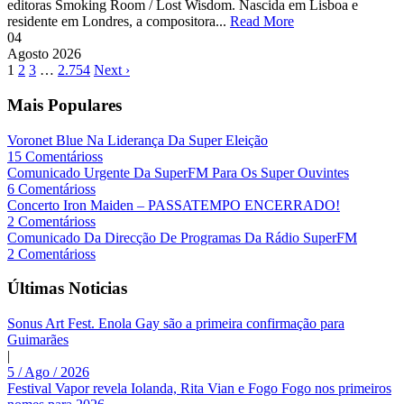
editoras Smoking Room / Lost Wisdom. Nascida em Lisboa e
residente em Londres, a compositora...
Read More
04
Agosto
2026
1
2
3
…
2.754
Next ›
Mais Populares
Voronet Blue Na Liderança Da Super Eleição
15 Comentárioss
Comunicado Urgente Da SuperFM Para Os Super Ouvintes
6 Comentárioss
Concerto Iron Maiden – PASSATEMPO ENCERRADO!
2 Comentárioss
Comunicado Da Direcção De Programas Da Rádio SuperFM
2 Comentárioss
Últimas Noticias
Sonus Art Fest. Enola Gay são a primeira confirmação para
Guimarães
|
5 / Ago / 2026
Festival Vapor revela Iolanda, Rita Vian e Fogo Fogo nos primeiros