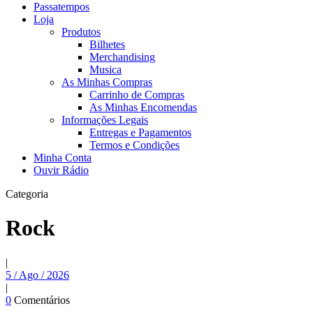
Passatempos
Loja
Produtos
Bilhetes
Merchandising
Musica
As Minhas Compras
Carrinho de Compras
As Minhas Encomendas
Informações Legais
Entregas e Pagamentos
Termos e Condições
Minha Conta
Ouvir Rádio
Categoria
Rock
|
5 / Ago / 2026
|
0
Comentários