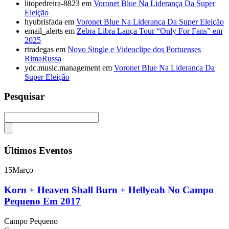
litopedreira-8823
em
Voronet Blue Na Liderança Da Super
Eleição
hyubrisfada
em
Voronet Blue Na Liderança Da Super Eleição
email_alerts
em
Zebra Libra Lança Tour “Only For Fans” em
2025
rtradegas
em
Novo Single e Videoclipe dos Portuenses
RimaRussa
ydc.music.management
em
Voronet Blue Na Liderança Da
Super Eleição
Pesquisar
Últimos Eventos
15
Março
Korn + Heaven Shall Burn + Hellyeah No Campo
Pequeno Em 2017
Campo Pequeno