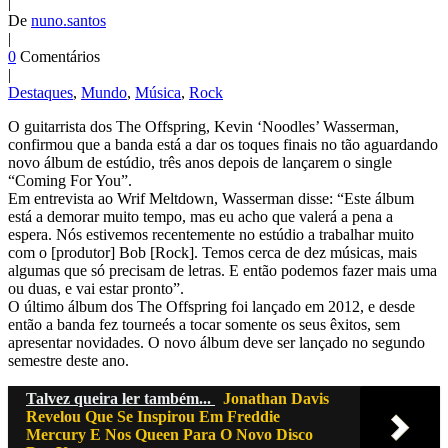
|
De
nuno.santos
|
0
Comentários
|
Destaques
,
Mundo
,
Música
,
Rock
O guitarrista dos The Offspring, Kevin ‘Noodles’ Wasserman,
confirmou que a banda está a dar os toques finais no tão aguardando
novo álbum de estúdio, três anos depois de lançarem o single
“Coming For You”.
Em entrevista ao Wrif Meltdown, Wasserman disse: “Este álbum
está a demorar muito tempo, mas eu acho que valerá a pena a
espera. Nós estivemos recentemente no estúdio a trabalhar muito
com o [produtor] Bob [Rock]. Temos cerca de dez músicas, mais
algumas que só precisam de letras. E então podemos fazer mais uma
ou duas, e vai estar pronto”.
O último álbum dos The Offspring foi lançado em 2012, e desde
então a banda fez tourneés a tocar somente os seus êxitos, sem
apresentar novidades. O novo álbum deve ser lançado no segundo
semestre deste ano.
Talvez queira ler também...
Jonathan Davis
Revelou Que Se Inspirou Em Freddie
Mercury E Nos Queen Para O Novo Disco