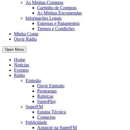
As Minhas Compras
Carrinho de Compras
As Minhas Encomendas
Informações Legais
Entregas e Pagamentos
Termos e Condições
Minha Conta
Ouvir Rádio
Open Menu
Home
Noticias
Eventos
Rádio
Emissão
Ouvir Emissão
Programas
Rubricas
SuperPlay
SuperFM
Equipa Técnica
Contactos
Publicidade
Anuncie na SuperFM