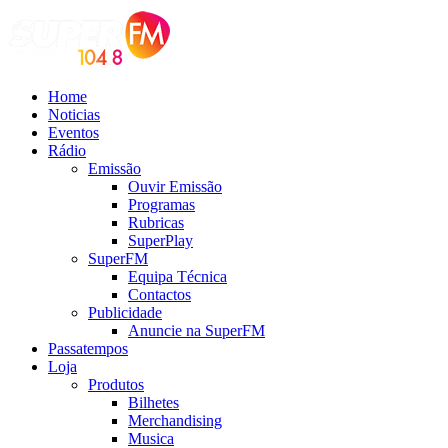
Home
Noticias
Eventos
Rádio
Emissão
Ouvir Emissão
Programas
Rubricas
SuperPlay
SuperFM
Equipa Técnica
Contactos
Publicidade
Anuncie na SuperFM
Passatempos
Loja
Produtos
Bilhetes
Merchandising
Musica