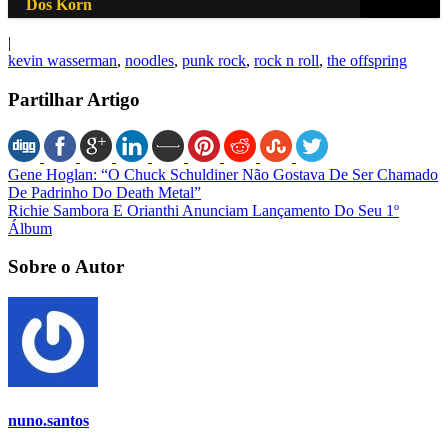
Dos Korn
|
kevin wasserman
,
noodles
,
punk rock
,
rock n roll
,
the offspring
Partilhar Artigo
Gene Hoglan: “O Chuck Schuldiner Não Gostava De Ser Chamado
De Padrinho Do Death Metal”
Richie Sambora E Orianthi Anunciam Lançamento Do Seu 1º
Álbum
Sobre o Autor
nuno.santos