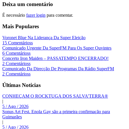
Deixa um comentário
É necessário
fazer login
para comentar.
Mais Populares
Voronet Blue Na Liderança Da Super Eleição
15 Comentárioss
Comunicado Urgente Da SuperFM Para Os Super Ouvintes
6 Comentárioss
Concerto Iron Maiden – PASSATEMPO ENCERRADO!
2 Comentárioss
Comunicado Da Direcção De Programas Da Rádio SuperFM
2 Comentárioss
Últimas Noticias
CONHEÇAM O ROCKTUGA DOS SALVA’TERRA®
|
5 / Ago / 2026
Sonus Art Fest. Enola Gay são a primeira confirmação para
Guimarães
|
5 / Ago / 2026