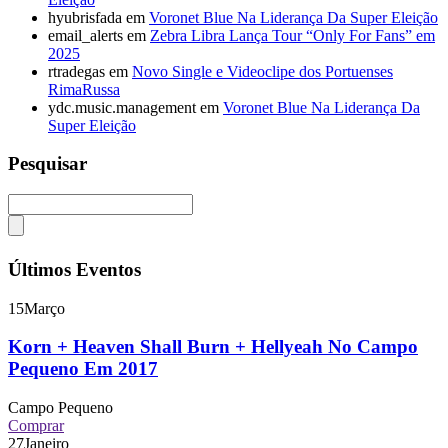
hyubrisfada
em
Voronet Blue Na Liderança Da Super Eleição
email_alerts
em
Zebra Libra Lança Tour “Only For Fans” em
2025
rtradegas
em
Novo Single e Videoclipe dos Portuenses
RimaRussa
ydc.music.management
em
Voronet Blue Na Liderança Da
Super Eleição
Pesquisar
Últimos Eventos
15
Março
Korn + Heaven Shall Burn + Hellyeah No Campo
Pequeno Em 2017
Campo Pequeno
Comprar
27
Janeiro