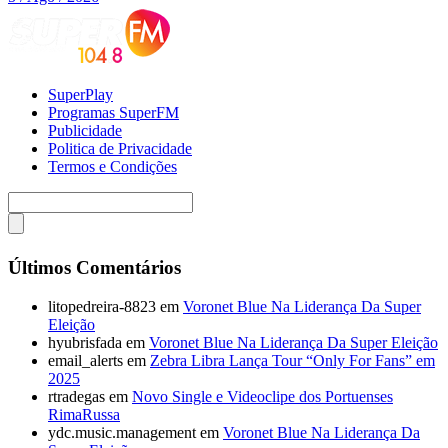
SuperPlay
Programas SuperFM
Publicidade
Politica de Privacidade
Termos e Condições
Últimos Comentários
litopedreira-8823
em
Voronet Blue Na Liderança Da Super
Eleição
hyubrisfada
em
Voronet Blue Na Liderança Da Super Eleição
email_alerts
em
Zebra Libra Lança Tour “Only For Fans” em
2025
rtradegas
em
Novo Single e Videoclipe dos Portuenses
RimaRussa
ydc.music.management
em
Voronet Blue Na Liderança Da