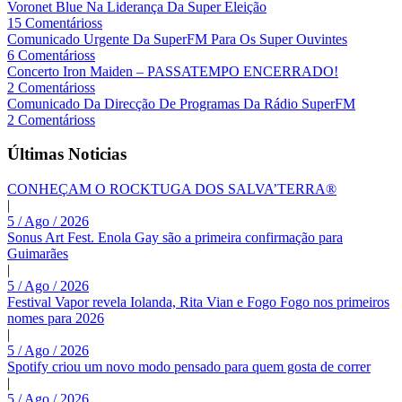
Voronet Blue Na Liderança Da Super Eleição
15 Comentárioss
Comunicado Urgente Da SuperFM Para Os Super Ouvintes
6 Comentárioss
Concerto Iron Maiden – PASSATEMPO ENCERRADO!
2 Comentárioss
Comunicado Da Direcção De Programas Da Rádio SuperFM
2 Comentárioss
Últimas Noticias
CONHEÇAM O ROCKTUGA DOS SALVA’TERRA®
|
5 / Ago / 2026
Sonus Art Fest. Enola Gay são a primeira confirmação para
Guimarães
|
5 / Ago / 2026
Festival Vapor revela Iolanda, Rita Vian e Fogo Fogo nos primeiros
nomes para 2026
|
5 / Ago / 2026
Spotify criou um novo modo pensado para quem gosta de correr
|
5 / Ago / 2026