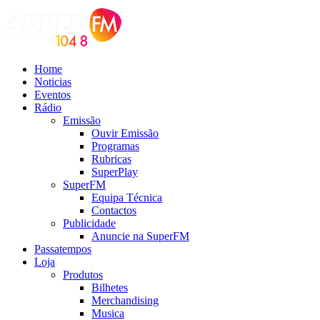
Home
Noticias
Eventos
Rádio
Emissão
Ouvir Emissão
Programas
Rubricas
SuperPlay
SuperFM
Equipa Técnica
Contactos
Publicidade
Anuncie na SuperFM
Passatempos
Loja
Produtos
Bilhetes
Merchandising
Musica