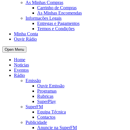
As Minhas Compras
Carrinho de Compras
As Minhas Encomendas
Informações Legais
Entregas e Pagamentos
Termos e Condições
Minha Conta
Ouvir Rádio
Open Menu
Home
Noticias
Eventos
Rádio
Emissão
Ouvir Emissão
Programas
Rubricas
SuperPlay
SuperFM
Equipa Técnica
Contactos
Publicidade
Anuncie na SuperFM