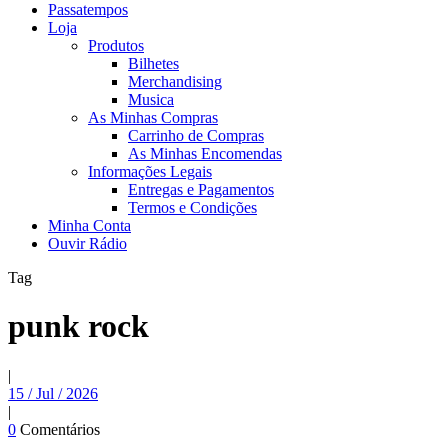
Passatempos
Loja
Produtos
Bilhetes
Merchandising
Musica
As Minhas Compras
Carrinho de Compras
As Minhas Encomendas
Informações Legais
Entregas e Pagamentos
Termos e Condições
Minha Conta
Ouvir Rádio
Tag
punk rock
|
15 / Jul / 2026
|
0
Comentários