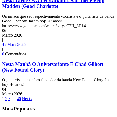
Nesta Tarde Os Aniversariantes São Joel e Benji
Madden (Good Charlotte)
Os irmãos que são respectivamente vocalista e o guitarrista da banda
Good Charlotte fazem hoje 47 anos!
https://www.youtube.com/watch?v=y-jC3H_8Dk4
06
Março
2026
|
4 / Mar / 2026
|
0
Comentários
Nesta Manhã O Aniversariante É Chad Gilbert
(New Found Glory)
O guitarrista e membro fundador da banda New Found Glory faz
hoje 46 anos!
04
Março
2026
1
2
3
…
46
Next ›
Mais Populares