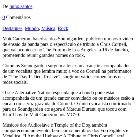
|
De
nuno.santos
|
0
Comentários
|
Destaques
,
Mundo
,
Música
,
Rock
Matt Cameron, baterista dos Soundgarden, publicou um novo vídeo
de ensaio da banda para o espectáculo de tributo a Chris Cornell,
que vai acontecer no The Forum de Los Angeles, a 16 de Janeiro,
prometendo reunir grandes nomes do rock.
Como os Soundgarden surgem a tocar uma canção acompanhados
de um vocalista que lembra muito a voz de Cornell na performance
de “The Day I Tried To Live”, surgiram vários comentários nas
redes sociais.
O site Alternative Nattion especula que a banda pode estar
acompanhada de um grande cantor convidado ou os músicos estão a
encar com a voz gravada de Cornell. O único vocalista confirmado
para os Soundgarden até agora é Marcus Durant, que tocou com
Kim Thayil e Matt Cameron nos MC50.
Músicos dos Audioslave e Temple of the Dog também
comparecerão no evento, bem como membros dos Foo Fighters e
Metallica. “I Am the Highway: A Tribute to Chris Cornell” será