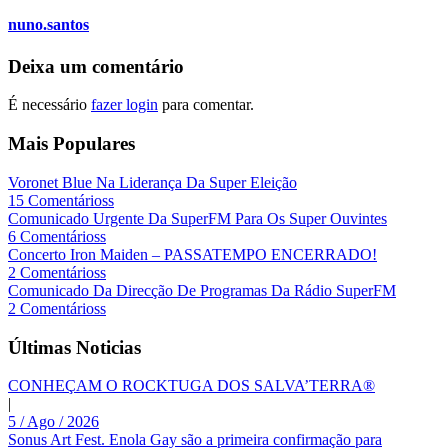
nuno.santos
Deixa um comentário
É necessário
fazer login
para comentar.
Mais Populares
Voronet Blue Na Liderança Da Super Eleição
15 Comentárioss
Comunicado Urgente Da SuperFM Para Os Super Ouvintes
6 Comentárioss
Concerto Iron Maiden – PASSATEMPO ENCERRADO!
2 Comentárioss
Comunicado Da Direcção De Programas Da Rádio SuperFM
2 Comentárioss
Últimas Noticias
CONHEÇAM O ROCKTUGA DOS SALVA’TERRA®
|
5 / Ago / 2026
Sonus Art Fest. Enola Gay são a primeira confirmação para