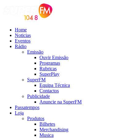
Home
Noticias
Eventos
Rádio
Emissão
Ouvir Emissão
Programas
Rubricas
SuperPlay
SuperFM
Equipa Técnica
Contactos
Publicidade
Anuncie na SuperFM
Passatempos
Loja
Produtos
Bilhetes
Merchandising
Musica