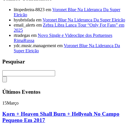
litopedreira-8823
em
Voronet Blue Na Liderança Da Super
Eleição
hyubrisfada
em
Voronet Blue Na Liderança Da Super Eleição
email_alerts
em
Zebra Libra Lança Tour “Only For Fans” em
2025
rtradegas
em
Novo Single e Videoclipe dos Portuenses
RimaRussa
ydc.music.management
em
Voronet Blue Na Liderança Da
Super Eleição
Pesquisar
Últimos Eventos
15
Março
Korn + Heaven Shall Burn + Hellyeah No Campo
Pequeno Em 2017