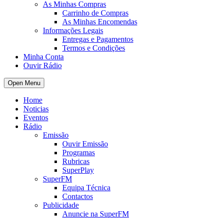
As Minhas Compras
Carrinho de Compras
As Minhas Encomendas
Informações Legais
Entregas e Pagamentos
Termos e Condições
Minha Conta
Ouvir Rádio
Open Menu
Home
Noticias
Eventos
Rádio
Emissão
Ouvir Emissão
Programas
Rubricas
SuperPlay
SuperFM
Equipa Técnica
Contactos
Publicidade
Anuncie na SuperFM