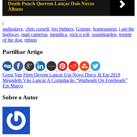
Death Punch Querem Lançar Dois Novos
Álbuns
|
audioslave
,
chris cornell
,
foo fighters
,
Grunge
,
homenagem
,
i am the
highway
,
matt cameron
,
metallica
,
rock n roll
,
soundgarden
,
temple
of the dog
,
tributo
Partilhar Artigo
Greta Van Fleet Devem Lançar Um Novo Disco Já Em 2019
Megadeth Vão Lançar A Compilação “Warheads On Foreheads”
Em Março
Sobre o Autor