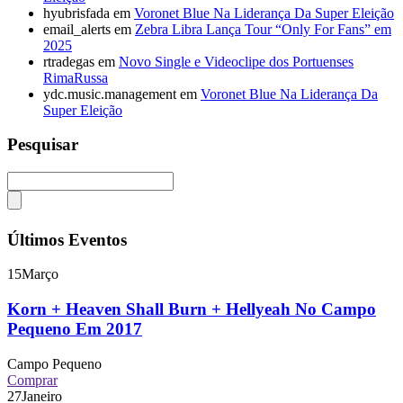
hyubrisfada
em
Voronet Blue Na Liderança Da Super Eleição
email_alerts
em
Zebra Libra Lança Tour “Only For Fans” em
2025
rtradegas
em
Novo Single e Videoclipe dos Portuenses
RimaRussa
ydc.music.management
em
Voronet Blue Na Liderança Da
Super Eleição
Pesquisar
Últimos Eventos
15
Março
Korn + Heaven Shall Burn + Hellyeah No Campo
Pequeno Em 2017
Campo Pequeno
Comprar
27
Janeiro