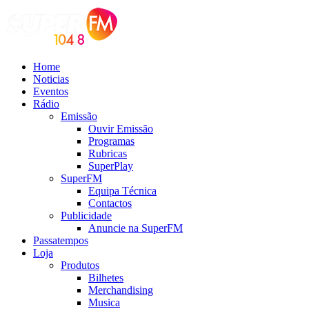
Home
Noticias
Eventos
Rádio
Emissão
Ouvir Emissão
Programas
Rubricas
SuperPlay
SuperFM
Equipa Técnica
Contactos
Publicidade
Anuncie na SuperFM
Passatempos
Loja
Produtos
Bilhetes
Merchandising
Musica