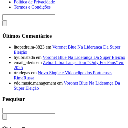
Politica de Privacidade
Termos e Condições
Últimos Comentários
litopedreira-8823
em
Voronet Blue Na Liderança Da Super
Eleição
hyubrisfada
em
Voronet Blue Na Liderança Da Super Eleição
email_alerts
em
Zebra Libra Lança Tour “Only For Fans” em
2025
rtradegas
em
Novo Single e Videoclipe dos Portuenses
RimaRussa
ydc.music.management
em
Voronet Blue Na Liderança Da
Super Eleição
Pesquisar