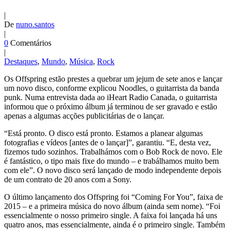
|
De
nuno.santos
|
0
Comentários
|
Destaques
,
Mundo
,
Música
,
Rock
Os Offspring estão prestes a quebrar um jejum de sete anos e lançar
um novo disco, conforme explicou Noodles, o guitarrista da banda
punk. Numa entrevista dada ao iHeart Radio Canada, o guitarrista
informou que o próximo álbum já terminou de ser gravado e estão
apenas a algumas acções publicitárias de o lançar.
“Está pronto. O disco está pronto. Estamos a planear algumas
fotografias e vídeos [antes de o lançar]”, garantiu. “E, desta vez,
fizemos tudo sozinhos. Trabalhámos com o Bob Rock de novo. Ele
é fantástico, o tipo mais fixe do mundo – e trabálhamos muito bem
com ele”. O novo disco será lançado de modo independente depois
de um contrato de 20 anos com a Sony.
O último lançamento dos Offspring foi “Coming For You”, faixa de
2015 – e a primeira música do novo álbum (ainda sem nome). “Foi
essencialmente o nosso primeiro single. A faixa foi lançada há uns
quatro anos, mas essencialmente, ainda é o primeiro single. Também