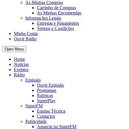
As Minhas Compras
Carrinho de Compras
As Minhas Encomendas
Informações Legais
Entregas e Pagamentos
Termos e Condições
Minha Conta
Ouvir Rádio
Open Menu
Home
Noticias
Eventos
Rádio
Emissão
Ouvir Emissão
Programas
Rubricas
SuperPlay
SuperFM
Equipa Técnica
Contactos
Publicidade
Anuncie na SuperFM