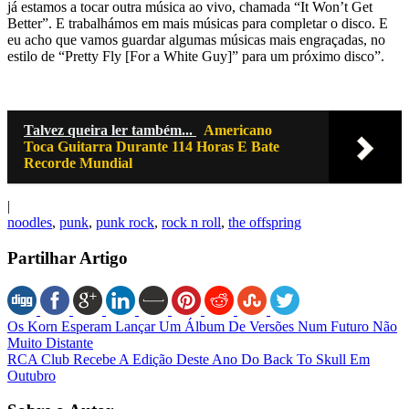
já estamos a tocar outra música ao vivo, chamada “It Won’t Get
Better”. E trabalhámos em mais músicas para completar o disco. E
eu acho que vamos guardar algumas músicas mais engraçadas, no
estilo de “Pretty Fly [For a White Guy]” para um próximo disco”.
Talvez queira ler também...
Americano
Toca Guitarra Durante 114 Horas E Bate
Recorde Mundial
|
noodles
,
punk
,
punk rock
,
rock n roll
,
the offspring
Partilhar Artigo
Os Korn Esperam Lançar Um Álbum De Versões Num Futuro Não
Muito Distante
RCA Club Recebe A Edição Deste Ano Do Back To Skull Em
Outubro