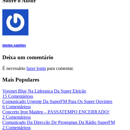
Sobre o Autor
nuno.santos
Deixa um comentário
É necessário
fazer login
para comentar.
Mais Populares
Voronet Blue Na Liderança Da Super Eleição
15 Comentárioss
Comunicado Urgente Da SuperFM Para Os Super Ouvintes
6 Comentárioss
Concerto Iron Maiden – PASSATEMPO ENCERRADO!
2 Comentárioss
Comunicado Da Direcção De Programas Da Rádio SuperFM
2 Comentárioss