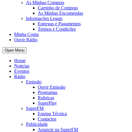
As Minhas Compras
Carrinho de Compras
As Minhas Encomendas
Informações Legais
Entregas e Pagamentos
Termos e Condições
Minha Conta
Ouvir Rádio
Open Menu
Home
Noticias
Eventos
Rádio
Emissão
Ouvir Emissão
Programas
Rubricas
SuperPlay
SuperFM
Equipa Técnica
Contactos
Publicidade
Anuncie na SuperFM