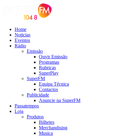
Home
Noticias
Eventos
Rádio
Emissão
Ouvir Emissão
Programas
Rubricas
SuperPlay
SuperFM
Equipa Técnica
Contactos
Publicidade
Anuncie na SuperFM
Passatempos
Loja
Produtos
Bilhetes
Merchandising
Musica