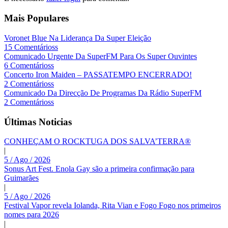
Mais Populares
Voronet Blue Na Liderança Da Super Eleição
15 Comentárioss
Comunicado Urgente Da SuperFM Para Os Super Ouvintes
6 Comentárioss
Concerto Iron Maiden – PASSATEMPO ENCERRADO!
2 Comentárioss
Comunicado Da Direcção De Programas Da Rádio SuperFM
2 Comentárioss
Últimas Noticias
CONHEÇAM O ROCKTUGA DOS SALVA’TERRA®
|
5 / Ago / 2026
Sonus Art Fest. Enola Gay são a primeira confirmação para
Guimarães
|
5 / Ago / 2026
Festival Vapor revela Iolanda, Rita Vian e Fogo Fogo nos primeiros
nomes para 2026
|