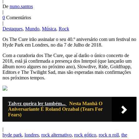
|
De
nuno.santos
|
0
Comentários
|
Destaques
,
Mundo
,
Música
,
Rock
Os The Cure irão assinalar o seu 40.º aniversário com um festival no
Hyde Park em Londres, no dia 7 de Julho de 2018.
Com a curadoria dos The Cure, que aí darão o único concerto de
2018, está já confirmada a presença dos Interpol (que lançarão um
álbum novo algures no próximo ano), Slowdive, Ride, Goldfrapp,
Editors e The Twilight Sad, mas são esperadas mais confirmações
nos próximos tempos.
Talvez queira ler também...
Nesta Manhã O
Aniversariante É Roland Orzabal (Tears For
Fears)
|
hyde park
,
londres
,
rock alternativo
,
rock gótico
,
rock n roll
,
the