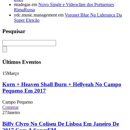
rtradegas
em
Novo Single e Videoclipe dos Portuenses
RimaRussa
ydc.music.management
em
Voronet Blue Na Liderança Da
Super Eleição
Pesquisar
Últimos Eventos
15
Março
Korn + Heaven Shall Burn + Hellyeah No Campo
Pequeno Em 2017
Campo Pequeno
Comprar
27
Janeiro
Biffy Clyro No Coliseu De Lisboa Em Janeiro De