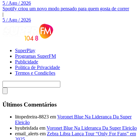
5 / Ago / 2026
Spotify criou um novo modo pensado para quem gosta de correr
|
5 / Ago / 2026
SuperPlay
Programas SuperFM
Publicidade
Politica de Privacidade
Termos e Condições
Últimos Comentários
litopedreira-8823
em
Voronet Blue Na Liderança Da Super
Eleição
hyubrisfada
em
Voronet Blue Na Liderança Da Super Eleição
email_alerts
em
Zebra Libra Lança Tour “Only For Fans” em
2025