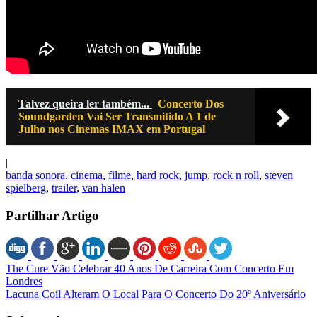
Talvez queira ler também...
Concerto Dos
Soundgarden Vai Ser Transmitido A 1 de
Julho nos Cinemas IMAX em Portugal
|
banda sonora
,
cinema
,
filme
,
hard rock
,
jump
,
rock n roll
,
steven
spielberg
,
trailer
,
van halen
Partilhar Artigo
The Cure Vão Celebrar 40 Anos De Carreira Com Concerto Em
Londres
Lacuna Coil Alteram O Local Para O Concerto Do 20º Aniversário