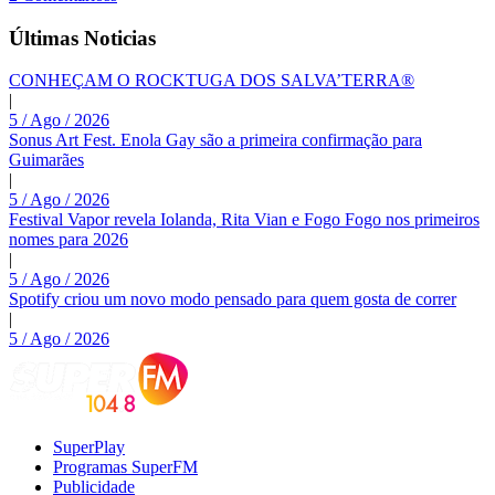
Últimas Noticias
CONHEÇAM O ROCKTUGA DOS SALVA’TERRA®
|
5 / Ago / 2026
Sonus Art Fest. Enola Gay são a primeira confirmação para
Guimarães
|
5 / Ago / 2026
Festival Vapor revela Iolanda, Rita Vian e Fogo Fogo nos primeiros
nomes para 2026
|
5 / Ago / 2026
Spotify criou um novo modo pensado para quem gosta de correr
|
5 / Ago / 2026
SuperPlay
Programas SuperFM
Publicidade