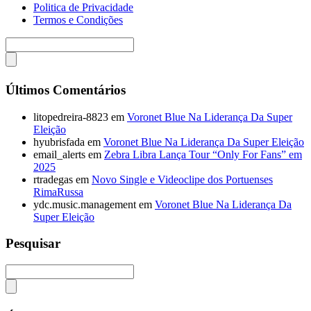
Politica de Privacidade
Termos e Condições
Últimos Comentários
litopedreira-8823
em
Voronet Blue Na Liderança Da Super
Eleição
hyubrisfada
em
Voronet Blue Na Liderança Da Super Eleição
email_alerts
em
Zebra Libra Lança Tour “Only For Fans” em
2025
rtradegas
em
Novo Single e Videoclipe dos Portuenses
RimaRussa
ydc.music.management
em
Voronet Blue Na Liderança Da
Super Eleição
Pesquisar