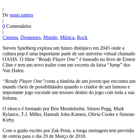
|
De
nuno.santos
|
0
Comentários
|
Cinema
,
Destaques
,
Mundo
,
Música
,
Rock
Steven Spielberg explora um futuro distópico em 2045 onde a
cultura pop é uma importante parte de um universo virtual chamado
OASIS. O filme
“Ready Player One”
é baseado no livro de Ernest
Cline e tem um novo trailer com um excerto da faixa “Jump” dos
Van Halen.
“Ready Player One”
conta a história de um jovem que encontra um
mundo cheio de possibilidades quando o criador de um famoso e
importante jogo esconde um tesouro dentro do jogo com toda a sua
fortuna.
O elenco é formado por Ben Mendelsohn, Simon Pegg, Mark
Rylance, T.J. Miller, Hannah John-Kamen, Olivia Cooke e Simone
Kirby.
Com o guião escrito por Zak Penn, a longa metragem tem previsão
de estreia para o dia 29 de Março de 2018.