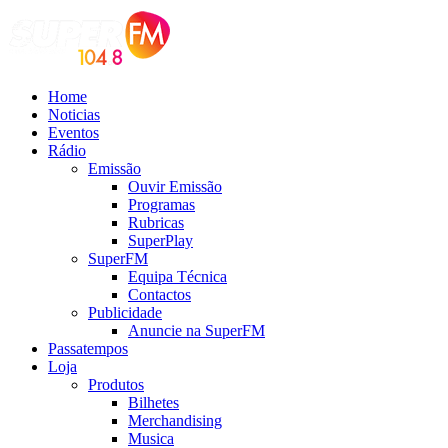
Home
Noticias
Eventos
Rádio
Emissão
Ouvir Emissão
Programas
Rubricas
SuperPlay
SuperFM
Equipa Técnica
Contactos
Publicidade
Anuncie na SuperFM
Passatempos
Loja
Produtos
Bilhetes
Merchandising
Musica