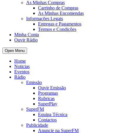
As Minhas Compras
Carrinho de Compras
As Minhas Encomendas
Informações Legais
Entregas e Pagamentos
Termos e Condições
Minha Conta
Ouvir Rádio
Open Menu
Home
Noticias
Eventos
Rádio
Emissão
Ouvir Emissão
Programas
Rubricas
SuperPlay
SuperFM
Equipa Técnica
Contactos
Publicidade
Anuncie na SuperFM