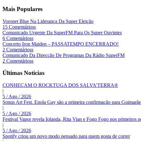
Mais Populares
Voronet Blue Na Liderança Da Super Eleição
15 Comentárioss
Comunicado Urgente Da SuperFM Para Os Super Ouvintes
6 Comentárioss
Concerto Iron Maiden – PASSATEMPO ENCERRADO!
2 Comentárioss
Comunicado Da Direcção De Programas Da Rádio SuperFM
2 Comentárioss
Últimas Noticias
CONHEÇAM O ROCKTUGA DOS SALVA’TERRA®
|
5 / Ago / 2026
Sonus Art Fest. Enola Gay são a primeira confirmação para Guimarãe
|
5 / Ago / 2026
Festival Vapor revela Iolanda, Rita Vian e Fogo Fogo nos primeiros 
|
5 / Ago / 2026
Spotify criou um novo modo pensado para quem gosta de correr