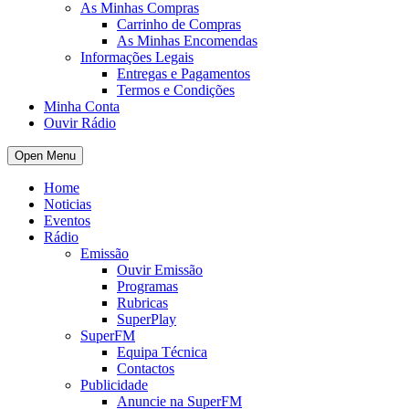
As Minhas Compras
Carrinho de Compras
As Minhas Encomendas
Informações Legais
Entregas e Pagamentos
Termos e Condições
Minha Conta
Ouvir Rádio
Open Menu
Home
Noticias
Eventos
Rádio
Emissão
Ouvir Emissão
Programas
Rubricas
SuperPlay
SuperFM
Equipa Técnica
Contactos
Publicidade
Anuncie na SuperFM