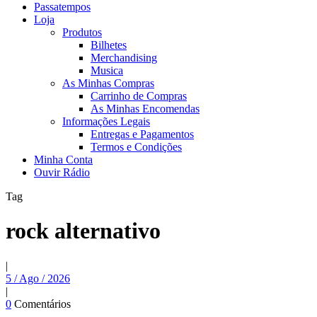
Passatempos
Loja
Produtos
Bilhetes
Merchandising
Musica
As Minhas Compras
Carrinho de Compras
As Minhas Encomendas
Informações Legais
Entregas e Pagamentos
Termos e Condições
Minha Conta
Ouvir Rádio
Tag
rock alternativo
|
5 / Ago / 2026
|
0
Comentários