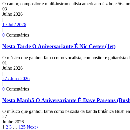
O cantor, compositor e multi-instrumentista americano faz hoje 56 ano
03
Julho
2026
|
1 / Jul / 2026
|
0
Comentários
Nesta Tarde O Aniversariante É Nic Cester (Jet)
O músico que ganhou fama como vocalista, compositor e guitarrista da
01
Julho
2026
|
27 / Jun / 2026
|
0
Comentários
Nesta Manhã O Aniversariante É Dave Parsons (Bus
O músico que ganhou fama como baixista da banda britânica Bush ent
27
Junho
2026
1
2
3
…
125
Next ›