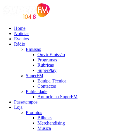
Home
Noticias
Eventos
Rádio
Emissão
Ouvir Emissão
Programas
Rubricas
SuperPlay
SuperFM
Equipa Técnica
Contactos
Publicidade
Anuncie na SuperFM
Passatempos
Loja
Produtos
Bilhetes
Merchandising
Musica