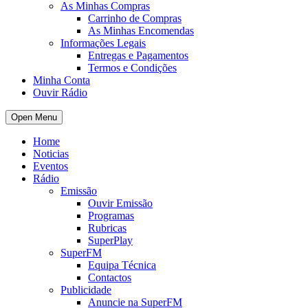
As Minhas Compras
Carrinho de Compras
As Minhas Encomendas
Informações Legais
Entregas e Pagamentos
Termos e Condições
Minha Conta
Ouvir Rádio
Open Menu
Home
Noticias
Eventos
Rádio
Emissão
Ouvir Emissão
Programas
Rubricas
SuperPlay
SuperFM
Equipa Técnica
Contactos
Publicidade
Anuncie na SuperFM