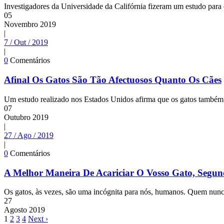
Investigadores da Universidade da Califórnia fizeram um estudo para e
05
Novembro
2019
|
7 / Out / 2019
|
0
Comentários
Afinal Os Gatos São Tão Afectuosos Quanto Os Cães
Um estudo realizado nos Estados Unidos afirma que os gatos também 
07
Outubro
2019
|
27 / Ago / 2019
|
0
Comentários
A Melhor Maneira De Acariciar O Vosso Gato, Segun
Os gatos, às vezes, são uma incógnita para nós, humanos. Quem nunca p
27
Agosto
2019
1
2
3
4
Next ›