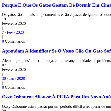
Porque É Que Os Gatos Gostam De Dormir Em Cim
Os gatos são animais temperamentais e são capazes de ignorar os dono
19
Fevereiro
2020
|
7 / Fev / 2020
|
0
Comentários
Aprendam A Identificar Se O Vosso Cão Ou Gato So
Além da propensão de cada raça, com o avanço da idade, os problemas
07
Fevereiro
2020
|
30 / Jan / 2020
|
0
Comentários
Ozzy Osbourne Aliou-se À PETA Para Um Novo Anún
Ozzy Osbourne está a passar por um período difícil a recuperar de u
30