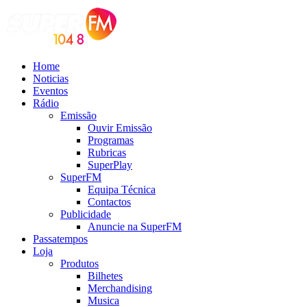
Home
Noticias
Eventos
Rádio
Emissão
Ouvir Emissão
Programas
Rubricas
SuperPlay
SuperFM
Equipa Técnica
Contactos
Publicidade
Anuncie na SuperFM
Passatempos
Loja
Produtos
Bilhetes
Merchandising
Musica