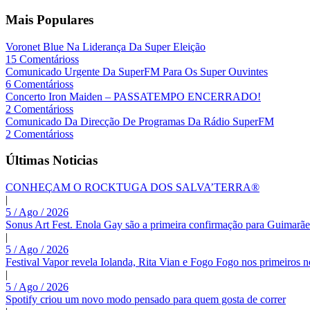
Mais Populares
Voronet Blue Na Liderança Da Super Eleição
15 Comentárioss
Comunicado Urgente Da SuperFM Para Os Super Ouvintes
6 Comentárioss
Concerto Iron Maiden – PASSATEMPO ENCERRADO!
2 Comentárioss
Comunicado Da Direcção De Programas Da Rádio SuperFM
2 Comentárioss
Últimas Noticias
CONHEÇAM O ROCKTUGA DOS SALVA’TERRA®
|
5 / Ago / 2026
Sonus Art Fest. Enola Gay são a primeira confirmação para Guimarãe
|
5 / Ago / 2026
Festival Vapor revela Iolanda, Rita Vian e Fogo Fogo nos primeiros 
|
5 / Ago / 2026
Spotify criou um novo modo pensado para quem gosta de correr