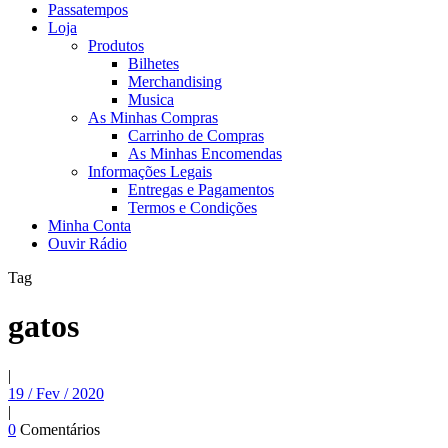
Passatempos
Loja
Produtos
Bilhetes
Merchandising
Musica
As Minhas Compras
Carrinho de Compras
As Minhas Encomendas
Informações Legais
Entregas e Pagamentos
Termos e Condições
Minha Conta
Ouvir Rádio
Tag
gatos
|
19 / Fev / 2020
|
0
Comentários