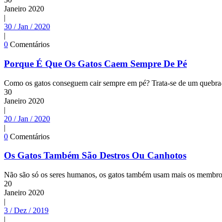
Janeiro
2020
|
30 / Jan / 2020
|
0
Comentários
Porque É Que Os Gatos Caem Sempre De Pé
Como os gatos conseguem cair sempre em pé? Trata-se de um quebra-ca
30
Janeiro
2020
|
20 / Jan / 2020
|
0
Comentários
Os Gatos Também São Destros Ou Canhotos
Não são só os seres humanos, os gatos também usam mais os membros 
20
Janeiro
2020
|
3 / Dez / 2019
|