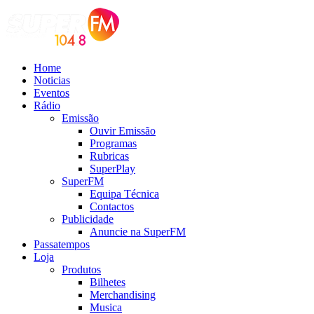
Home
Noticias
Eventos
Rádio
Emissão
Ouvir Emissão
Programas
Rubricas
SuperPlay
SuperFM
Equipa Técnica
Contactos
Publicidade
Anuncie na SuperFM
Passatempos
Loja
Produtos
Bilhetes
Merchandising
Musica