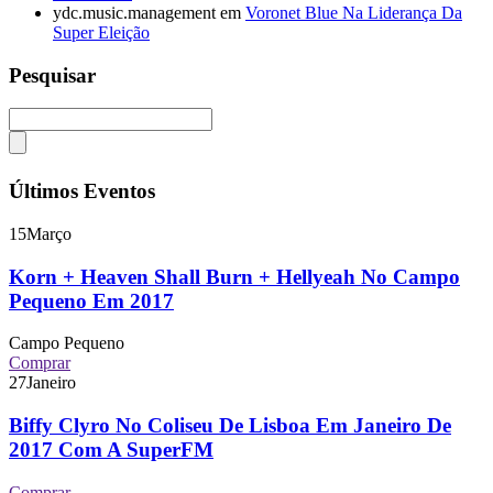
ydc.music.management
em
Voronet Blue Na Liderança Da
Super Eleição
Pesquisar
Últimos Eventos
15
Março
Korn + Heaven Shall Burn + Hellyeah No Campo
Pequeno Em 2017
Campo Pequeno
Comprar
27
Janeiro
Biffy Clyro No Coliseu De Lisboa Em Janeiro De
2017 Com A SuperFM
Comprar