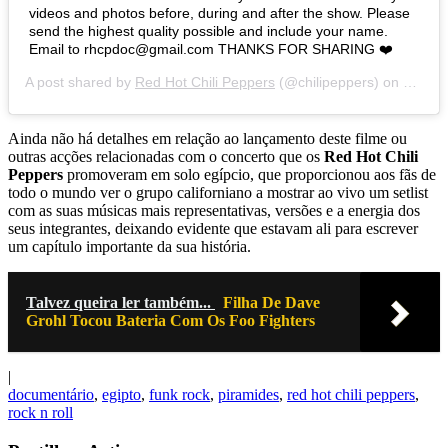
videos and photos before, during and after the show. Please
send the highest quality possible and include your name.
Email to rhcpdoc@gmail.com THANKS FOR SHARING ❤️
A post shared by
Red Hot Chili Peppers
(@chilipeppers) on
Mar 20
Ainda não há detalhes em relação ao lançamento deste filme ou
outras acções relacionadas com o concerto que os
Red Hot Chili
Peppers
promoveram em solo egípcio, que proporcionou aos fãs de
todo o mundo ver o grupo californiano a mostrar ao vivo um setlist
com as suas músicas mais representativas, versões e a energia dos
seus integrantes, deixando evidente que estavam ali para escrever
um capítulo importante da sua história.
Talvez queira ler também...
Filha De Dave
Grohl Tocou Bateria Com Os Foo Fighters
|
documentário
,
egipto
,
funk rock
,
piramides
,
red hot chili peppers
,
rock n roll