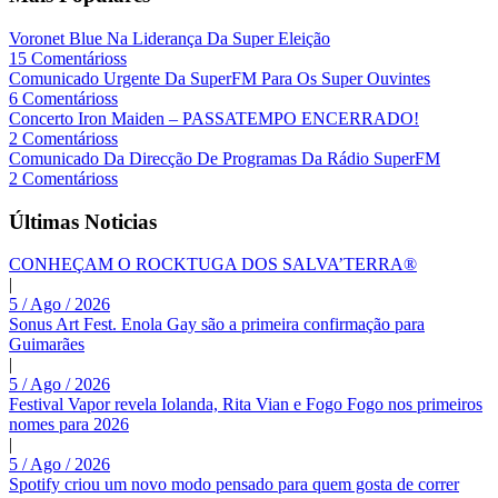
Voronet Blue Na Liderança Da Super Eleição
15 Comentárioss
Comunicado Urgente Da SuperFM Para Os Super Ouvintes
6 Comentárioss
Concerto Iron Maiden – PASSATEMPO ENCERRADO!
2 Comentárioss
Comunicado Da Direcção De Programas Da Rádio SuperFM
2 Comentárioss
Últimas Noticias
CONHEÇAM O ROCKTUGA DOS SALVA’TERRA®
|
5 / Ago / 2026
Sonus Art Fest. Enola Gay são a primeira confirmação para
Guimarães
|
5 / Ago / 2026
Festival Vapor revela Iolanda, Rita Vian e Fogo Fogo nos primeiros
nomes para 2026
|
5 / Ago / 2026
Spotify criou um novo modo pensado para quem gosta de correr