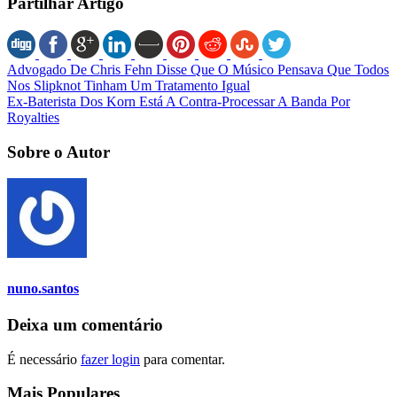
Partilhar Artigo
Advogado De Chris Fehn Disse Que O Músico Pensava Que Todos
Nos Slipknot Tinham Um Tratamento Igual
Ex-Baterista Dos Korn Está A Contra-Processar A Banda Por
Royalties
Sobre o Autor
nuno.santos
Deixa um comentário
É necessário
fazer login
para comentar.
Mais Populares