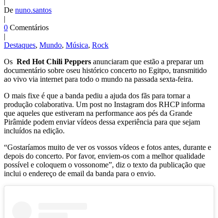
|
De
nuno.santos
|
0
Comentários
|
Destaques
,
Mundo
,
Música
,
Rock
Os
Red Hot Chili Peppers
anunciaram que estão a preparar um
documentário sobre oseu histórico concerto no Egitpo, transmitido
ao vivo via internet para todo o mundo na passada sexta-feira.
O mais fixe é que a banda pediu a ajuda dos fãs para tornar a
produção colaborativa. Um post no Instagram dos RHCP informa
que aqueles que estiveram na performance aos pés da Grande
Pirâmide podem enviar vídeos dessa experiência para que sejam
incluídos na edição.
“Gostaríamos muito de ver os vossos vídeos e fotos antes, durante e
depois do concerto. Por favor, enviem-os com a melhor qualidade
possível e coloquem o vossonome”, diz o texto da publicação que
inclui o endereço de email da banda para o envio.