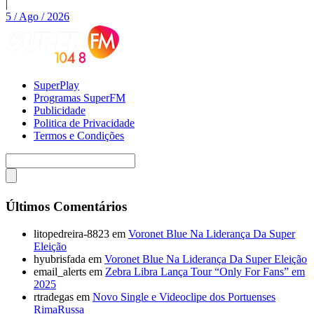
|
5 / Ago / 2026
SuperPlay
Programas SuperFM
Publicidade
Politica de Privacidade
Termos e Condições
Últimos Comentários
litopedreira-8823
em
Voronet Blue Na Liderança Da Super
Eleição
hyubrisfada
em
Voronet Blue Na Liderança Da Super Eleição
email_alerts
em
Zebra Libra Lança Tour “Only For Fans” em
2025
rtradegas
em
Novo Single e Videoclipe dos Portuenses
RimaRussa