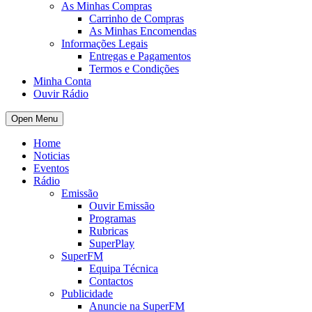
As Minhas Compras
Carrinho de Compras
As Minhas Encomendas
Informações Legais
Entregas e Pagamentos
Termos e Condições
Minha Conta
Ouvir Rádio
Open Menu
Home
Noticias
Eventos
Rádio
Emissão
Ouvir Emissão
Programas
Rubricas
SuperPlay
SuperFM
Equipa Técnica
Contactos
Publicidade
Anuncie na SuperFM