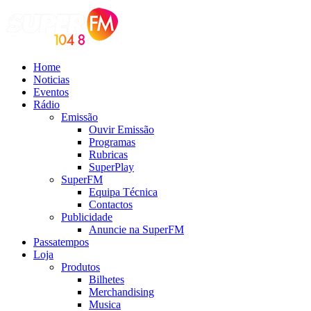
Home
Noticias
Eventos
Rádio
Emissão
Ouvir Emissão
Programas
Rubricas
SuperPlay
SuperFM
Equipa Técnica
Contactos
Publicidade
Anuncie na SuperFM
Passatempos
Loja
Produtos
Bilhetes
Merchandising
Musica