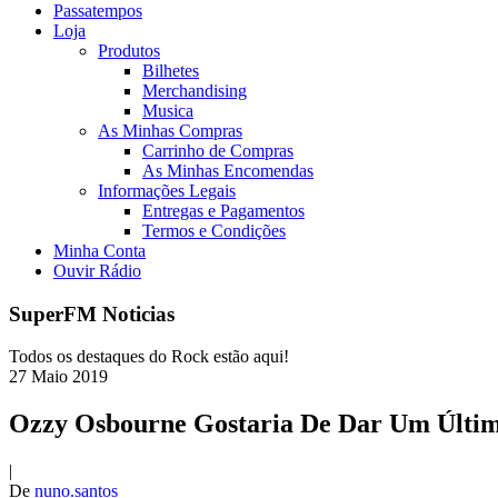
Passatempos
Loja
Produtos
Bilhetes
Merchandising
Musica
As Minhas Compras
Carrinho de Compras
As Minhas Encomendas
Informações Legais
Entregas e Pagamentos
Termos e Condições
Minha Conta
Ouvir Rádio
SuperFM Noticias
Todos os destaques do Rock estão aqui!
27
Maio
2019
Ozzy Osbourne Gostaria De Dar Um Últim
|
De
nuno.santos