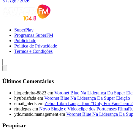
5 / Ago / 2026
SuperPlay
Programas SuperFM
Publicidade
Politica de Privacidade
Termos e Condições
Últimos Comentários
litopedreira-8823
em
Voronet Blue Na Liderança Da Super Ele
hyubrisfada
em
Voronet Blue Na Liderança Da Super Eleição
email_alerts
em
Zebra Libra Lança Tour “Only For Fans” em 
rtradegas
em
Novo Single e Videoclipe dos Portuenses RimaR
ydc.music.management
em
Voronet Blue Na Liderança Da Sup
Pesquisar