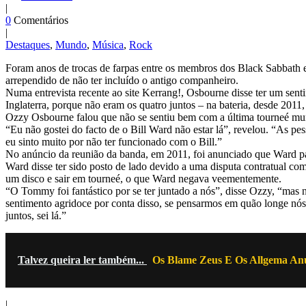
|
0
Comentários
|
Destaques
,
Mundo
,
Música
,
Rock
Foram anos de trocas de farpas entre os membros dos Black Sabbath e
arrependido de não ter incluído o antigo companheiro.
Numa entrevista recente ao site Kerrang!, Osbourne disse ter um sent
Inglaterra, porque não eram os quatro juntos – na bateria, desde 201
Ozzy Osbourne falou que não se sentiu bem com a última tourneé mundi
“Eu não gostei do facto de o Bill Ward não estar lá”, revelou. “As p
eu sinto muito por não ter funcionado com o Bill.”
No anúncio da reunião da banda, em 2011, foi anunciado que Ward pa
Ward disse ter sido posto de lado devido a uma disputa contratual co
um disco e sair em tourneé, o que Ward negava veementemente.
“O Tommy foi fantástico por se ter juntado a nós”, disse Ozzy, “mas
sentimento agridoce por conta disso, se pensarmos em quão longe nós 
juntos, sei lá.”
Talvez queira ler também...
Os Blame Zeus E Os Allgema An
|