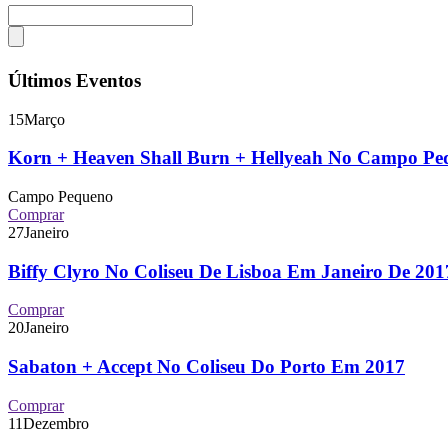
Últimos Eventos
15
Março
Korn + Heaven Shall Burn + Hellyeah No Campo P
Campo Pequeno
Comprar
27
Janeiro
Biffy Clyro No Coliseu De Lisboa Em Janeiro De 2
Comprar
20
Janeiro
Sabaton + Accept No Coliseu Do Porto Em 2017
Comprar
11
Dezembro