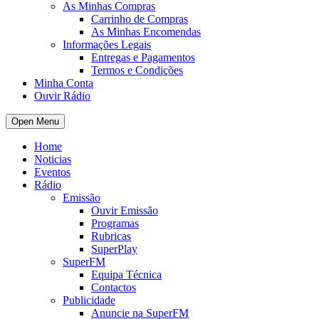
As Minhas Compras
Carrinho de Compras
As Minhas Encomendas
Informações Legais
Entregas e Pagamentos
Termos e Condições
Minha Conta
Ouvir Rádio
Open Menu
Home
Noticias
Eventos
Rádio
Emissão
Ouvir Emissão
Programas
Rubricas
SuperPlay
SuperFM
Equipa Técnica
Contactos
Publicidade
Anuncie na SuperFM