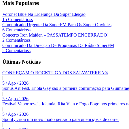
Mais Populares
Voronet Blue Na Liderança Da Super Eleição
15 Comentárioss
Comunicado Urgente Da SuperFM Para Os Super Ouvintes
6 Comentárioss
Concerto Iron Maiden – PASSATEMPO ENCERRADO!
2 Comentárioss
Comunicado Da Direcção De Programas Da Rádio SuperFM
2 Comentárioss
Últimas Noticias
CONHEÇAM O ROCKTUGA DOS SALVA’TERRA®
|
5 / Ago / 2026
Sonus Art Fest. Enola Gay são a primeira confirmação para Guimarãe
|
5 / Ago / 2026
Festival Vapor revela Iolanda, Rita Vian e Fogo Fogo nos primeiros 
|
5 / Ago / 2026
Spotify criou um novo modo pensado para quem gosta de correr
|