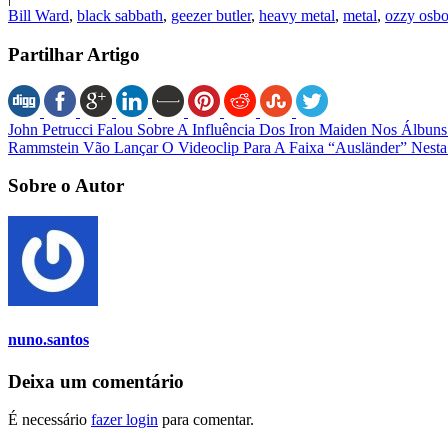
Bill Ward
,
black sabbath
,
geezer butler
,
heavy metal
,
metal
,
ozzy osb
Partilhar Artigo
John Petrucci Falou Sobre A Influência Dos Iron Maiden Nos Álbun
Rammstein Vão Lançar O Videoclip Para A Faixa “Ausländer” Nesta 
Sobre o Autor
nuno.santos
Deixa um comentário
É necessário
fazer login
para comentar.