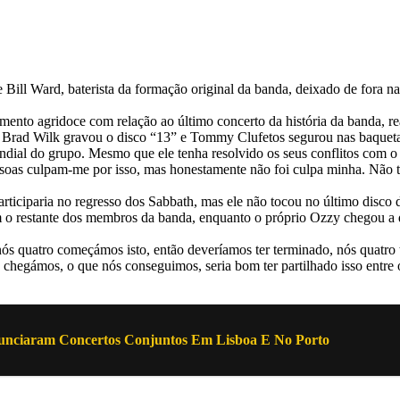
 Bill Ward, baterista da formação original da banda, deixado de fora 
imento agridoce com relação ao último concerto da história da banda, 
1, Brad Wilk gravou o disco “13” e Tommy Clufetos segurou nas baqueta
al do grupo. Mesmo que ele tenha resolvido os seus conflitos com o gu
essoas culpam-me por isso, mas honestamente não foi culpa minha. Não 
rticiparia no regresso dos Sabbath, mas ele não tocou no último disc
m o restante dos membros da banda, enquanto o próprio Ozzy chegou a d
 nós quatro começámos isto, então deveríamos ter terminado, nós quat
chegámos, o que nós conseguimos, seria bom ter partilhado isso entre 
unciaram Concertos Conjuntos Em Lisboa E No Porto