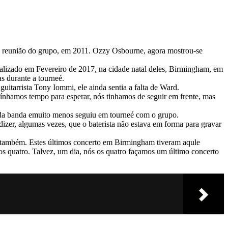
na reunião do grupo, em 2011. Ozzy Osbourne, agora mostrou-se
realizado em Fevereiro de 2017, na cidade natal deles, Birmingham, em
s durante a tourneé.
itarrista Tony Iommi, ele ainda sentia a falta de Ward.
tínhamos tempo para esperar, nós tinhamos de seguir em frente, mas
o da banda emuito menos seguiu em tourneé com o grupo.
izer, algumas vezes, que o baterista não estava em forma para gravar
ro também. Estes últimos concerto em Birmingham tiveram aqule
os quatro. Talvez, um dia, nós os quatro façamos um último concerto