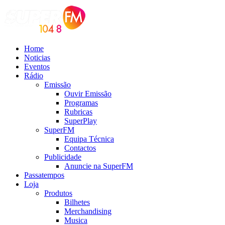
Home
Noticias
Eventos
Rádio
Emissão
Ouvir Emissão
Programas
Rubricas
SuperPlay
SuperFM
Equipa Técnica
Contactos
Publicidade
Anuncie na SuperFM
Passatempos
Loja
Produtos
Bilhetes
Merchandising
Musica