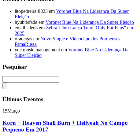
litopedreira-8823
em
Voronet Blue Na Liderança Da Super
Eleição
hyubrisfada
em
Voronet Blue Na Liderança Da Super Eleição
email_alerts
em
Zebra Libra Lança Tour “Only For Fans” em
2025
rtradegas
em
Novo Single e Videoclipe dos Portuenses
RimaRussa
ydc.music.management
em
Voronet Blue Na Liderança Da
Super Eleição
Pesquisar
Últimos Eventos
15
Março
Korn + Heaven Shall Burn + Hellyeah No Campo
Pequeno Em 2017