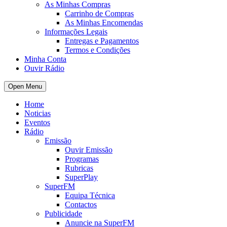
As Minhas Compras
Carrinho de Compras
As Minhas Encomendas
Informações Legais
Entregas e Pagamentos
Termos e Condições
Minha Conta
Ouvir Rádio
Open Menu
Home
Noticias
Eventos
Rádio
Emissão
Ouvir Emissão
Programas
Rubricas
SuperPlay
SuperFM
Equipa Técnica
Contactos
Publicidade
Anuncie na SuperFM