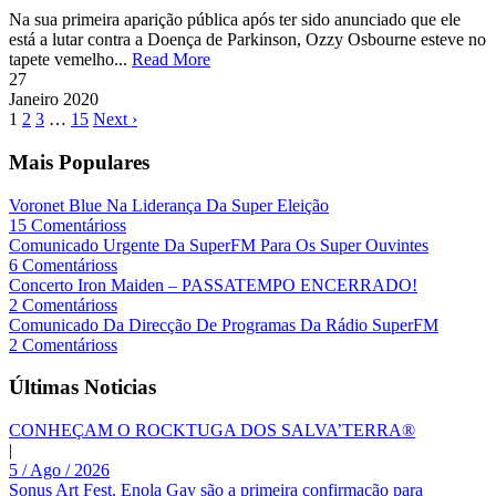
Na sua primeira aparição pública após ter sido anunciado que ele
está a lutar contra a Doença de Parkinson, Ozzy Osbourne esteve no
tapete vemelho...
Read More
27
Janeiro
2020
1
2
3
…
15
Next ›
Mais Populares
Voronet Blue Na Liderança Da Super Eleição
15 Comentárioss
Comunicado Urgente Da SuperFM Para Os Super Ouvintes
6 Comentárioss
Concerto Iron Maiden – PASSATEMPO ENCERRADO!
2 Comentárioss
Comunicado Da Direcção De Programas Da Rádio SuperFM
2 Comentárioss
Últimas Noticias
CONHEÇAM O ROCKTUGA DOS SALVA’TERRA®
|
5 / Ago / 2026
Sonus Art Fest. Enola Gay são a primeira confirmação para