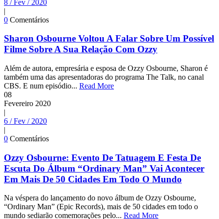
8 / Fev / 2020
|
0
Comentários
Sharon Osbourne Voltou A Falar Sobre Um Possível
Filme Sobre A Sua Relação Com Ozzy
Além de autora, empresária e esposa de Ozzy Osbourne, Sharon é
também uma das apresentadoras do programa The Talk, no canal
CBS. E num episódio...
Read More
08
Fevereiro
2020
|
6 / Fev / 2020
|
0
Comentários
Ozzy Osbourne: Evento De Tatuagem E Festa De
Escuta Do Álbum “Ordinary Man” Vai Acontecer
Em Mais De 50 Cidades Em Todo O Mundo
Na véspera do lançamento do novo álbum de Ozzy Osbourne,
“Ordinary Man” (Epic Records), mais de 50 cidades em todo o
mundo sediarão comemorações pelo...
Read More