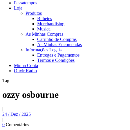
Passatempos
Loja
Produtos
Bilhetes
Merchandising
Musica
As Minhas Compras
Carrinho de Compras
As Minhas Encomendas
Informações Legais
Entregas e Pagamentos
Termos e Condições
Minha Conta
Ouvir Rádio
Tag
ozzy osbourne
|
24 / Dez / 2025
|
0
Comentários