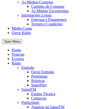
As Minhas Compras
Carrinho de Compras
As Minhas Encomendas
Informações Legais
Entregas e Pagamentos
Termos e Condições
Minha Conta
Ouvir Rádio
Open Menu
Home
Noticias
Eventos
Rádio
Emissão
Ouvir Emissão
Programas
Rubricas
SuperPlay
SuperFM
Equipa Técnica
Contactos
Publicidade
Anuncie na SuperFM