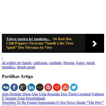
Talvez queira ler também...
Os Red Hot
Chili Peppers Tocaram “Smells Like Teen
Spirit” Dos Nirvana Ao Vivo
|
all within my hands
,
california
,
caridade
,
floresta
,
fogos
,
metal
,
metallica
,
thrash metal
Partilhar Artigo
Josh Homme Disse Que Uma Reunião Dos Them Crooked Vultures
É Sempre Uma Possibilidade
Nowhere To Be Found Apresentam O Seu Novo Single “The Prey”