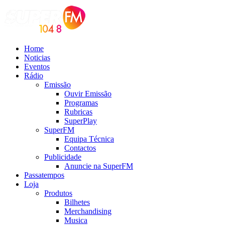
Home
Noticias
Eventos
Rádio
Emissão
Ouvir Emissão
Programas
Rubricas
SuperPlay
SuperFM
Equipa Técnica
Contactos
Publicidade
Anuncie na SuperFM
Passatempos
Loja
Produtos
Bilhetes
Merchandising
Musica