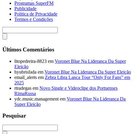
Programas SuperFM
Publicidade
Politica de Privacidade
Termos e Condições
Últimos Comentários
litopedreira-8823
em
Voronet Blue Na Liderança Da Super
Eleição
hyubrisfada
em
Voronet Blue Na Liderança Da Super Eleição
email_alerts
em
Zebra Libra Lança Tour “Only For Fans” em
2025
rtradegas
em
Novo Single e Videoclipe dos Portuenses
RimaRussa
ydc.music.management
em
Voronet Blue Na Liderança Da
Super Eleição
Pesquisar