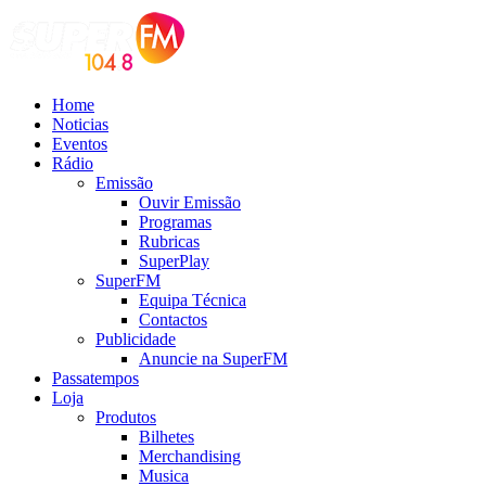
Home
Noticias
Eventos
Rádio
Emissão
Ouvir Emissão
Programas
Rubricas
SuperPlay
SuperFM
Equipa Técnica
Contactos
Publicidade
Anuncie na SuperFM
Passatempos
Loja
Produtos
Bilhetes
Merchandising
Musica