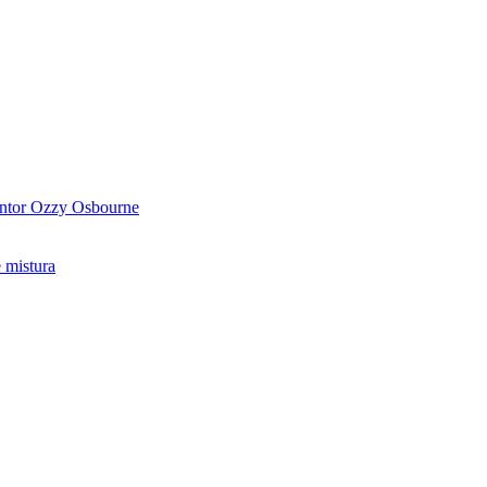
antor Ozzy Osbourne
 mistura