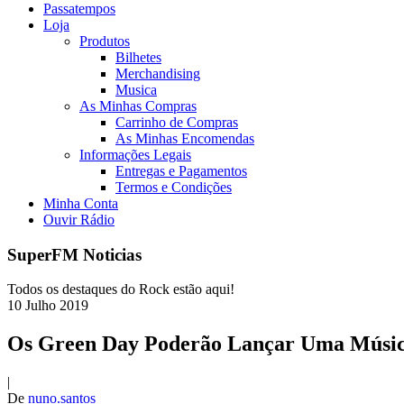
Passatempos
Loja
Produtos
Bilhetes
Merchandising
Musica
As Minhas Compras
Carrinho de Compras
As Minhas Encomendas
Informações Legais
Entregas e Pagamentos
Termos e Condições
Minha Conta
Ouvir Rádio
SuperFM Noticias
Todos os destaques do Rock estão aqui!
10
Julho
2019
Os Green Day Poderão Lançar Uma Músic
|
De
nuno.santos