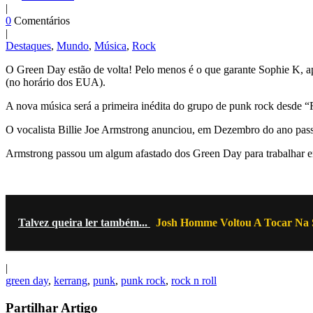
|
0
Comentários
|
Destaques
,
Mundo
,
Música
,
Rock
O Green Day estão de volta! Pelo menos é o que garante Sophie K, ap
(no horário dos EUA).
A nova música será a primeira inédita do grupo de punk rock desde “
O vocalista Billie Joe Armstrong anunciou, em Dezembro do ano pass
Armstrong passou um algum afastado dos Green Day para trabalhar 
Talvez queira ler também...
Josh Homme Voltou A Tocar Na 
|
green day
,
kerrang
,
punk
,
punk rock
,
rock n roll
Partilhar Artigo