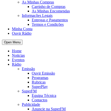
As Minhas Compras
Carrinho de Compras
As Minhas Encomendas
Informações Legais
Entregas e Pagamentos
Termos e Condições
Minha Conta
Ouvir Rádio
Open Menu
Home
Noticias
Eventos
Rádio
Emissão
Ouvir Emissão
Programas
Rubricas
SuperPlay
SuperFM
Equipa Técnica
Contactos
Publicidade
Anuncie na SuperFM