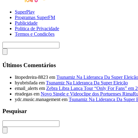
SuperPlay
Programas SuperFM
Publicidade
Politica de Privacidade
Termos e Condições
Últimos Comentários
litopedreira-8823
em
Tsunamiz Na Liderança Da Super Eleiçã
hyubrisfada
em
Tsunamiz Na Liderança Da Super Eleição
email_alerts
em
Zebra Libra Lança Tour “Only For Fans” em 
rtradegas
em
Novo Single e Videoclipe dos Portuenses RimaR
ydc.music.management
em
Tsunamiz Na Liderança Da Super E
Pesquisar