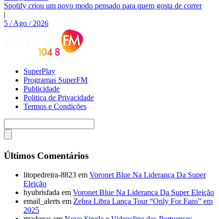
Spotify criou um novo modo pensado para quem gosta de correr
|
5 / Ago / 2026
SuperPlay
Programas SuperFM
Publicidade
Politica de Privacidade
Termos e Condições
Últimos Comentários
litopedreira-8823
em
Voronet Blue Na Liderança Da Super
Eleição
hyubrisfada
em
Voronet Blue Na Liderança Da Super Eleição
email_alerts
em
Zebra Libra Lança Tour “Only For Fans” em
2025
rtradegas
em
Novo Single e Videoclipe dos Portuenses