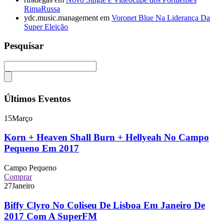
RimaRussa
ydc.music.management
em
Voronet Blue Na Liderança Da
Super Eleição
Pesquisar
Últimos Eventos
15
Março
Korn + Heaven Shall Burn + Hellyeah No Campo
Pequeno Em 2017
Campo Pequeno
Comprar
27
Janeiro
Biffy Clyro No Coliseu De Lisboa Em Janeiro De
2017 Com A SuperFM