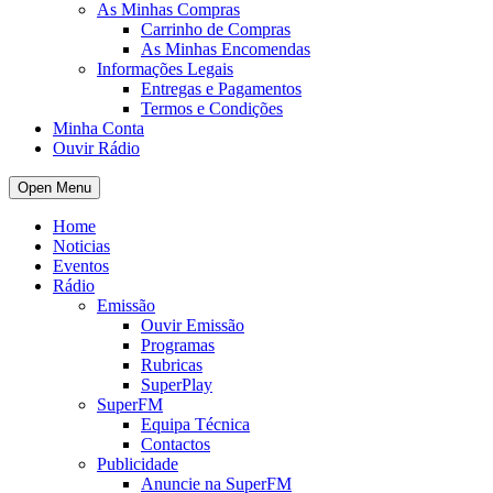
As Minhas Compras
Carrinho de Compras
As Minhas Encomendas
Informações Legais
Entregas e Pagamentos
Termos e Condições
Minha Conta
Ouvir Rádio
Open Menu
Home
Noticias
Eventos
Rádio
Emissão
Ouvir Emissão
Programas
Rubricas
SuperPlay
SuperFM
Equipa Técnica
Contactos
Publicidade
Anuncie na SuperFM