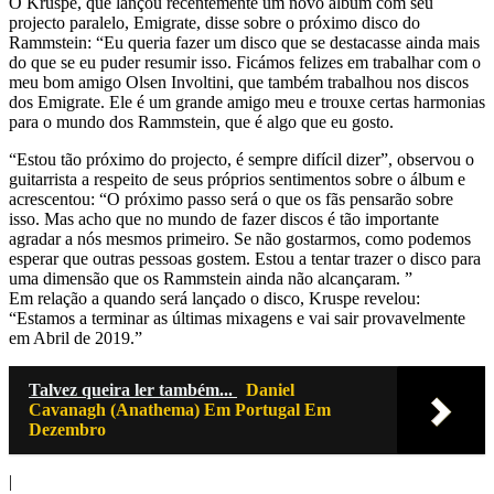
O Kruspe, que lançou recentemente um novo álbum com seu
projecto paralelo, Emigrate, disse sobre o próximo disco do
Rammstein: “Eu queria fazer um disco que se destacasse ainda mais
do que se eu puder resumir isso. Ficámos felizes em trabalhar com o
meu bom amigo Olsen Involtini, que também trabalhou nos discos
dos Emigrate. Ele é um grande amigo meu e trouxe certas harmonias
para o mundo dos Rammstein, que é algo que eu gosto.
“Estou tão próximo do projecto, é sempre difícil dizer”, observou o
guitarrista a respeito de seus próprios sentimentos sobre o álbum e
acrescentou: “O próximo passo será o que os fãs pensarão sobre
isso. Mas acho que no mundo de fazer discos é tão importante
agradar a nós mesmos primeiro. Se não gostarmos, como podemos
esperar que outras pessoas gostem. Estou a tentar trazer o disco para
uma dimensão que os Rammstein ainda não alcançaram. ”
Em relação a quando será lançado o disco, Kruspe revelou:
“Estamos a terminar as últimas mixagens e vai sair provavelmente
em Abril de 2019.”
Talvez queira ler também...
Daniel
Cavanagh (Anathema) Em Portugal Em
Dezembro
|