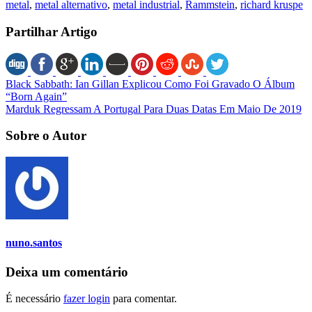
metal
,
metal alternativo
,
metal industrial
,
Rammstein
,
richard kruspe
Partilhar Artigo
Black Sabbath: Ian Gillan Explicou Como Foi Gravado O Álbum
“Born Again”
Marduk Regressam A Portugal Para Duas Datas Em Maio De 2019
Sobre o Autor
nuno.santos
Deixa um comentário
É necessário
fazer login
para comentar.