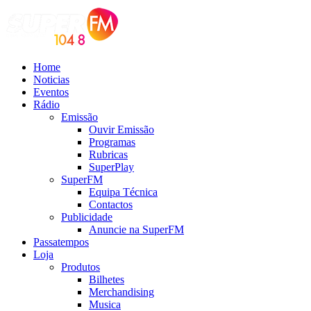
Home
Noticias
Eventos
Rádio
Emissão
Ouvir Emissão
Programas
Rubricas
SuperPlay
SuperFM
Equipa Técnica
Contactos
Publicidade
Anuncie na SuperFM
Passatempos
Loja
Produtos
Bilhetes
Merchandising
Musica