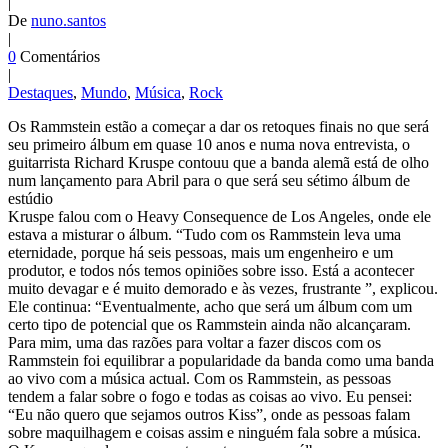
|
De
nuno.santos
|
0
Comentários
|
Destaques
,
Mundo
,
Música
,
Rock
Os Rammstein estão a começar a dar os retoques finais no que será
seu primeiro álbum em quase 10 anos e numa nova entrevista, o
guitarrista Richard Kruspe contouu que a banda alemã está de olho
num lançamento para Abril para o que será seu sétimo álbum de
estúdio
Kruspe falou com o Heavy Consequence de Los Angeles, onde ele
estava a misturar o álbum. “Tudo com os Rammstein leva uma
eternidade, porque há seis pessoas, mais um engenheiro e um
produtor, e todos nós temos opiniões sobre isso. Está a acontecer
muito devagar e é muito demorado e às vezes, frustrante ”, explicou.
Ele continua: “Eventualmente, acho que será um álbum com um
certo tipo de potencial que os Rammstein ainda não alcançaram.
Para mim, uma das razões para voltar a fazer discos com os
Rammstein foi equilibrar a popularidade da banda como uma banda
ao vivo com a música actual. Com os Rammstein, as pessoas
tendem a falar sobre o fogo e todas as coisas ao vivo. Eu pensei:
“Eu não quero que sejamos outros Kiss”, onde as pessoas falam
sobre maquilhagem e coisas assim e ninguém fala sobre a música.