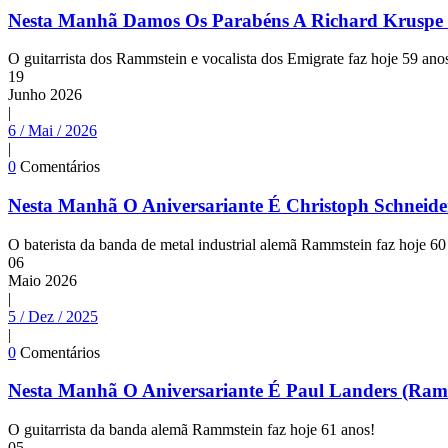
Nesta Manhã Damos Os Parabéns A Richard Kruspe
O guitarrista dos Rammstein e vocalista dos Emigrate faz hoje 59 ano
19
Junho
2026
|
6 / Mai / 2026
|
0
Comentários
Nesta Manhã O Aniversariante É Christoph Schneid
O baterista da banda de metal industrial alemã Rammstein faz hoje 60
06
Maio
2026
|
5 / Dez / 2025
|
0
Comentários
Nesta Manhã O Aniversariante É Paul Landers (Ram
O guitarrista da banda alemã Rammstein faz hoje 61 anos!
05