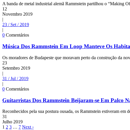
A banda de metal industrial alemã Rammstein partilhou o “Making Of”
12
Novembro
2019
|
23 / Set / 2019
|
0
Comentários
Música Dos Rammstein Em Loop Manteve Os Habitan
Os moradores de Budapeste que moravam perto da construção da nova 
23
Setembro
2019
|
31 / Jul / 2019
|
0
Comentários
Guitarristas Dos Rammstein Beijaram-se Em Palco N
Reconhecidos pela sua postura ousada, os Rammstein estiveram em des
31
Julho
2019
1
2
3
…
7
Next ›