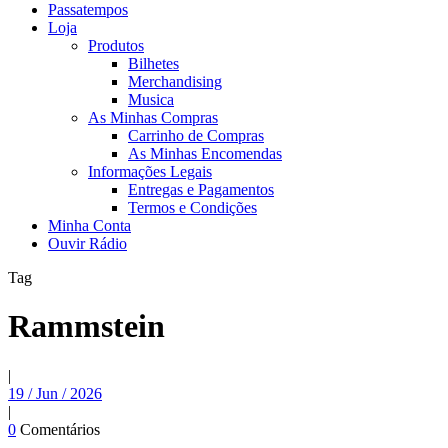
Passatempos
Loja
Produtos
Bilhetes
Merchandising
Musica
As Minhas Compras
Carrinho de Compras
As Minhas Encomendas
Informações Legais
Entregas e Pagamentos
Termos e Condições
Minha Conta
Ouvir Rádio
Tag
Rammstein
|
19 / Jun / 2026
|
0
Comentários