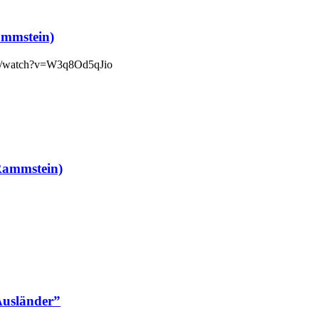
ammstein)
com/watch?v=W3q8Od5qJio
Rammstein)
usländer”