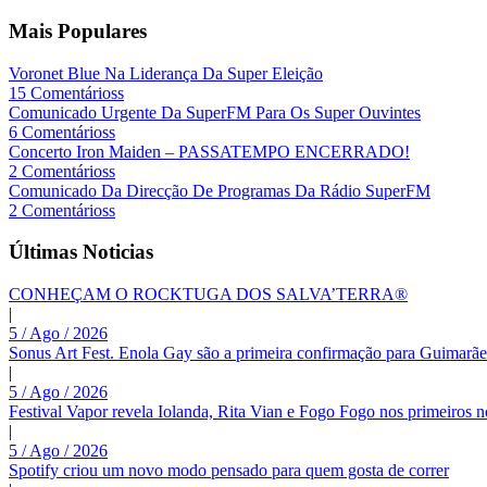
Mais Populares
Voronet Blue Na Liderança Da Super Eleição
15 Comentárioss
Comunicado Urgente Da SuperFM Para Os Super Ouvintes
6 Comentárioss
Concerto Iron Maiden – PASSATEMPO ENCERRADO!
2 Comentárioss
Comunicado Da Direcção De Programas Da Rádio SuperFM
2 Comentárioss
Últimas Noticias
CONHEÇAM O ROCKTUGA DOS SALVA’TERRA®
|
5 / Ago / 2026
Sonus Art Fest. Enola Gay são a primeira confirmação para Guimarãe
|
5 / Ago / 2026
Festival Vapor revela Iolanda, Rita Vian e Fogo Fogo nos primeiros 
|
5 / Ago / 2026
Spotify criou um novo modo pensado para quem gosta de correr