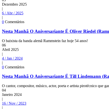
Dezembro
2025
|
6 / Abr / 2025
|
0
Comentários
Nesta Manhã O Aniversariante É Oliver Riedel (Ram
O baixista da banda alemã Rammstein faz hoje 54 anos!
06
Abril
2025
|
4 / Jan / 2024
|
0
Comentários
Nesta Manhã O Aniversariante É Till Lindemann (R
O cantor, compositor, músico, actor, poeta e artista pirotécnico que
04
Janeiro
2024
|
16 / Nov / 2023
|