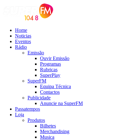
Home
Noticias
Eventos
Rádio
Emissão
Ouvir Emissão
Programas
Rubricas
SuperPlay
SuperFM
Equipa Técnica
Contactos
Publicidade
Anuncie na SuperFM
Passatempos
Loja
Produtos
Bilhetes
Merchandising
Musica