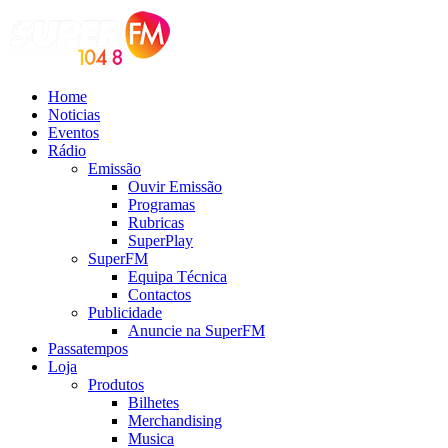
Home
Noticias
Eventos
Rádio
Emissão
Ouvir Emissão
Programas
Rubricas
SuperPlay
SuperFM
Equipa Técnica
Contactos
Publicidade
Anuncie na SuperFM
Passatempos
Loja
Produtos
Bilhetes
Merchandising
Musica