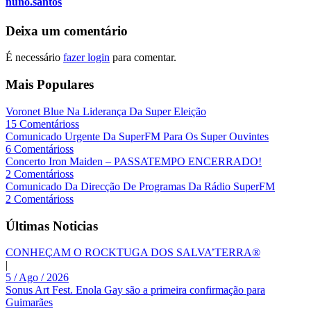
nuno.santos
Deixa um comentário
É necessário
fazer login
para comentar.
Mais Populares
Voronet Blue Na Liderança Da Super Eleição
15 Comentárioss
Comunicado Urgente Da SuperFM Para Os Super Ouvintes
6 Comentárioss
Concerto Iron Maiden – PASSATEMPO ENCERRADO!
2 Comentárioss
Comunicado Da Direcção De Programas Da Rádio SuperFM
2 Comentárioss
Últimas Noticias
CONHEÇAM O ROCKTUGA DOS SALVA’TERRA®
|
5 / Ago / 2026
Sonus Art Fest. Enola Gay são a primeira confirmação para
Guimarães