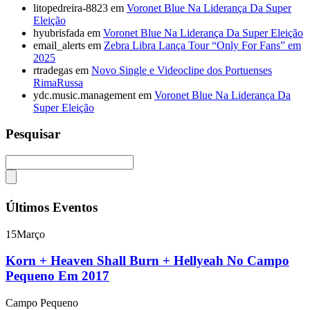
litopedreira-8823
em
Voronet Blue Na Liderança Da Super
Eleição
hyubrisfada
em
Voronet Blue Na Liderança Da Super Eleição
email_alerts
em
Zebra Libra Lança Tour “Only For Fans” em
2025
rtradegas
em
Novo Single e Videoclipe dos Portuenses
RimaRussa
ydc.music.management
em
Voronet Blue Na Liderança Da
Super Eleição
Pesquisar
Últimos Eventos
15
Março
Korn + Heaven Shall Burn + Hellyeah No Campo
Pequeno Em 2017
Campo Pequeno