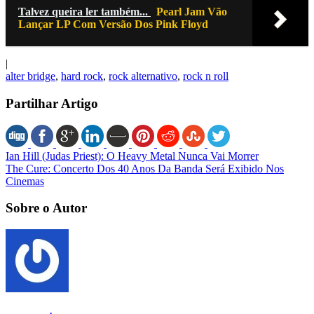
Talvez queira ler também...
Pearl Jam Vão
Lançar LP Com Versão Dos Pink Floyd
|
alter bridge
,
hard rock
,
rock alternativo
,
rock n roll
Partilhar Artigo
Ian Hill (Judas Priest): O Heavy Metal Nunca Vai Morrer
The Cure: Concerto Dos 40 Anos Da Banda Será Exibido Nos
Cinemas
Sobre o Autor