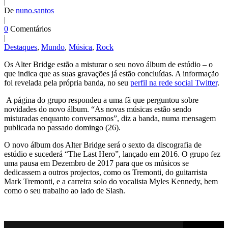
|
De
nuno.santos
|
0
Comentários
|
Destaques
,
Mundo
,
Música
,
Rock
Os Alter Bridge estão a misturar o seu novo álbum de estúdio – o
que indica que as suas gravações já estão concluídas. A informação
foi revelada pela própria banda, no seu
perfil na rede social Twitter
.
A página do grupo respondeu a uma fã que perguntou sobre
novidades do novo álbum. “As novas músicas estão sendo
misturadas enquanto conversamos”, diz a banda, numa mensagem
publicada no passado domingo (26).
O novo álbum dos Alter Bridge será o sexto da discografia de
estúdio e sucederá “The Last Hero”, lançado em 2016. O grupo fez
uma pausa em Dezembro de 2017 para que os músicos se
dedicassem a outros projectos, como os Tremonti, do guitarrista
Mark Tremonti, e a carreira solo do vocalista Myles Kennedy, bem
como o seu trabalho ao lado de Slash.