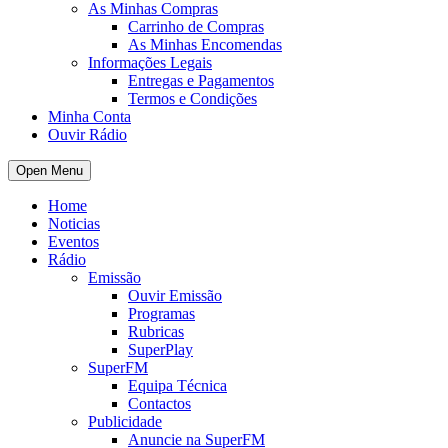
As Minhas Compras
Carrinho de Compras
As Minhas Encomendas
Informações Legais
Entregas e Pagamentos
Termos e Condições
Minha Conta
Ouvir Rádio
Open Menu
Home
Noticias
Eventos
Rádio
Emissão
Ouvir Emissão
Programas
Rubricas
SuperPlay
SuperFM
Equipa Técnica
Contactos
Publicidade
Anuncie na SuperFM