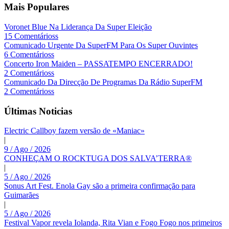
Mais Populares
Voronet Blue Na Liderança Da Super Eleição
15 Comentárioss
Comunicado Urgente Da SuperFM Para Os Super Ouvintes
6 Comentárioss
Concerto Iron Maiden – PASSATEMPO ENCERRADO!
2 Comentárioss
Comunicado Da Direcção De Programas Da Rádio SuperFM
2 Comentárioss
Últimas Noticias
Electric Callboy fazem versão de «Maniac»
|
9 / Ago / 2026
CONHEÇAM O ROCKTUGA DOS SALVA’TERRA®
|
5 / Ago / 2026
Sonus Art Fest. Enola Gay são a primeira confirmação para
Guimarães
|
5 / Ago / 2026
Festival Vapor revela Iolanda, Rita Vian e Fogo Fogo nos primeiros