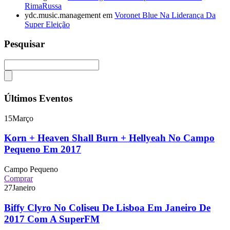
RimaRussa
ydc.music.management
em
Voronet Blue Na Liderança Da
Super Eleição
Pesquisar
Últimos Eventos
15
Março
Korn + Heaven Shall Burn + Hellyeah No Campo
Pequeno Em 2017
Campo Pequeno
Comprar
27
Janeiro
Biffy Clyro No Coliseu De Lisboa Em Janeiro De
2017 Com A SuperFM