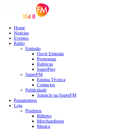
Home
Noticias
Eventos
Rádio
Emissão
Ouvir Emissão
Programas
Rubricas
SuperPlay
SuperFM
Equipa Técnica
Contactos
Publicidade
Anuncie na SuperFM
Passatempos
Loja
Produtos
Bilhetes
Merchandising
Musica