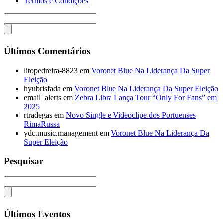
Termos e Condições
Últimos Comentários
litopedreira-8823
em
Voronet Blue Na Liderança Da Super
Eleição
hyubrisfada
em
Voronet Blue Na Liderança Da Super Eleição
email_alerts
em
Zebra Libra Lança Tour “Only For Fans” em
2025
rtradegas
em
Novo Single e Videoclipe dos Portuenses
RimaRussa
ydc.music.management
em
Voronet Blue Na Liderança Da
Super Eleição
Pesquisar
Últimos Eventos