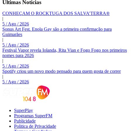
Últimas Noticias
CONHEÇAM O ROCKTUGA DOS SALVA’TERRA®
|
5 / Ago / 2026
Sonus Art Fest. Enola Gay são a primeira confirmação para
Guimarães
|
5 / Ago / 2026
Festival Vapor revela Iolanda, Rita Vian e Fogo Fogo nos primeiros
nomes para 2026
|
5 / Ago / 2026
Spotify criou um novo modo pensado para quem gosta de correr
|
5 / Ago / 2026
SuperPlay
Programas SuperFM
Publicidade
Politica de Privacidade