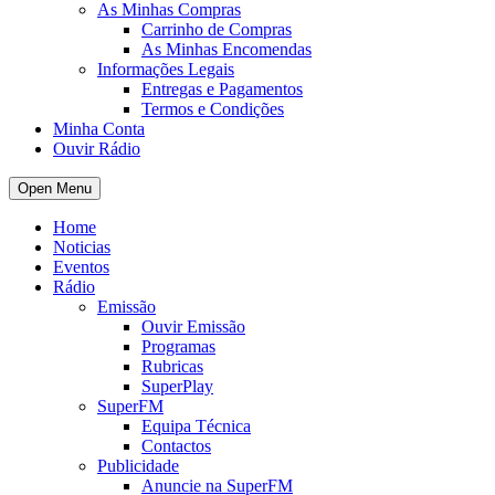
As Minhas Compras
Carrinho de Compras
As Minhas Encomendas
Informações Legais
Entregas e Pagamentos
Termos e Condições
Minha Conta
Ouvir Rádio
Open Menu
Home
Noticias
Eventos
Rádio
Emissão
Ouvir Emissão
Programas
Rubricas
SuperPlay
SuperFM
Equipa Técnica
Contactos
Publicidade
Anuncie na SuperFM