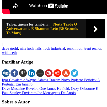
Talvez queira ler também...
Nesta Tarde O
Aniversariante É Shannon Leto (30 Seconds
To Mars)
|
dave grohl
,
nine inch nails
,
rock industrial
,
rock n roll
,
trent reznor
,
with teeth
Partilhar Artigo
Igor Cavalera e Wayne Adams Trazem Novo Projecto Petbrick A
Portugal Em Janeiro
Dave Mustaine Revelou Que James Hetfield, Ozzy Osbourne E
Paul Stanley Enviaram-lhe Mensagens De Apoio
Sobre o Autor