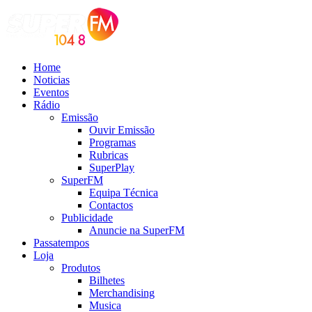
Home
Noticias
Eventos
Rádio
Emissão
Ouvir Emissão
Programas
Rubricas
SuperPlay
SuperFM
Equipa Técnica
Contactos
Publicidade
Anuncie na SuperFM
Passatempos
Loja
Produtos
Bilhetes
Merchandising
Musica