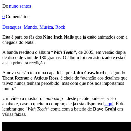
|
De
nuno.santos
|
0
Comentários
|
Destaques
,
Mundo
,
Música
,
Rock
Esta é para os fãs dos
Nine Inch Nails
que já estão animados com a
chegada do Natal.
A banda reeditou o álbum “
With Teeth”
, de 2005, em versão dupla
de disco de vinil de 180 gramas. O álbum foi remasterizado e esta é
a sua primeira reedição.
A nova versão tem uma capa feita por
John Crawford
e, segundo
Trent Reznor
e
Atticus Ross
, é cheia de “atenção aos detalhes que
talvez nunca tenham percebido, mas com que nós nos importamos
muito.”
Um vídeo a mostrar o “
unboxing”
deste pacote pode ser visto
abaixo e, caso o queiram comprar, ele já está disponível
aqui
. É de
lembrar que “
With Teeth”
conta com a bateria de
Dave Grohl
em
várias faixas.