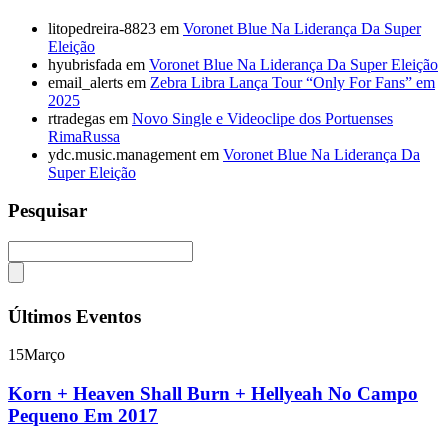
litopedreira-8823
em
Voronet Blue Na Liderança Da Super
Eleição
hyubrisfada
em
Voronet Blue Na Liderança Da Super Eleição
email_alerts
em
Zebra Libra Lança Tour “Only For Fans” em
2025
rtradegas
em
Novo Single e Videoclipe dos Portuenses
RimaRussa
ydc.music.management
em
Voronet Blue Na Liderança Da
Super Eleição
Pesquisar
Últimos Eventos
15
Março
Korn + Heaven Shall Burn + Hellyeah No Campo
Pequeno Em 2017