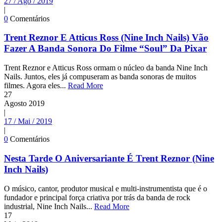
27 / Ago / 2019
|
0
Comentários
Trent Reznor E Atticus Ross (Nine Inch Nails) Vão
Fazer A Banda Sonora Do Filme “Soul” Da Pixar
Trent Reznor e Atticus Ross ormam o núcleo da banda Nine Inch
Nails. Juntos, eles já compuseram as banda sonoras de muitos
filmes. Agora eles...
Read More
27
Agosto
2019
|
17 / Mai / 2019
|
0
Comentários
Nesta Tarde O Aniversariante É Trent Reznor (Nine
Inch Nails)
O músico, cantor, produtor musical e multi-instrumentista que é o
fundador e principal força criativa por trás da banda de rock
industrial, Nine Inch Nails...
Read More
17