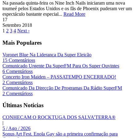
Na passada quinta-feira os Nine Inch Nails iniciaram uma nova
tourneé pelos Estados Unidos e os fãs de Phoenix puderam ver um
espectáculo bastante especial...
Read More
17
Setembro
2018
1
2
3
4
Next ›
Mais Populares
Voronet Blue Na Liderança Da Super Eleição
15 Comentárioss
Comunicado Urgente Da SuperFM Para Os Super Ouvintes
6 Comentárioss
Concerto Iron Maiden – PASSATEMPO ENCERRADO!
2 Comentárioss
Comunicado Da Direcção De Programas Da Rádio SuperFM
2 Comentárioss
Últimas Noticias
CONHEÇAM O ROCKTUGA DOS SALVA’TERRA®
|
5 / Ago / 2026
Sonus Art Fest. Enola Gay são a primeira confirmação para