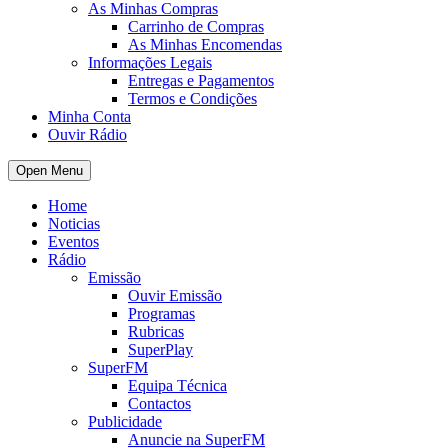
As Minhas Compras
Carrinho de Compras
As Minhas Encomendas
Informações Legais
Entregas e Pagamentos
Termos e Condições
Minha Conta
Ouvir Rádio
Open Menu
Home
Noticias
Eventos
Rádio
Emissão
Ouvir Emissão
Programas
Rubricas
SuperPlay
SuperFM
Equipa Técnica
Contactos
Publicidade
Anuncie na SuperFM