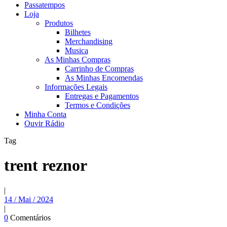
Passatempos
Loja
Produtos
Bilhetes
Merchandising
Musica
As Minhas Compras
Carrinho de Compras
As Minhas Encomendas
Informações Legais
Entregas e Pagamentos
Termos e Condições
Minha Conta
Ouvir Rádio
Tag
trent reznor
|
14 / Mai / 2024
|
0
Comentários