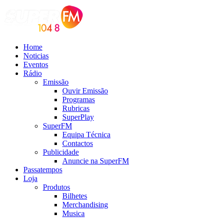
Home
Noticias
Eventos
Rádio
Emissão
Ouvir Emissão
Programas
Rubricas
SuperPlay
SuperFM
Equipa Técnica
Contactos
Publicidade
Anuncie na SuperFM
Passatempos
Loja
Produtos
Bilhetes
Merchandising
Musica