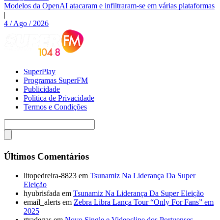
Modelos da OpenAI atacaram e infiltraram-se em várias plataformas
|
4 / Ago / 2026
SuperPlay
Programas SuperFM
Publicidade
Politica de Privacidade
Termos e Condições
Últimos Comentários
litopedreira-8823
em
Tsunamiz Na Liderança Da Super
Eleição
hyubrisfada
em
Tsunamiz Na Liderança Da Super Eleição
email_alerts
em
Zebra Libra Lança Tour “Only For Fans” em
2025
rtradegas
em
Novo Single e Videoclipe dos Portuenses