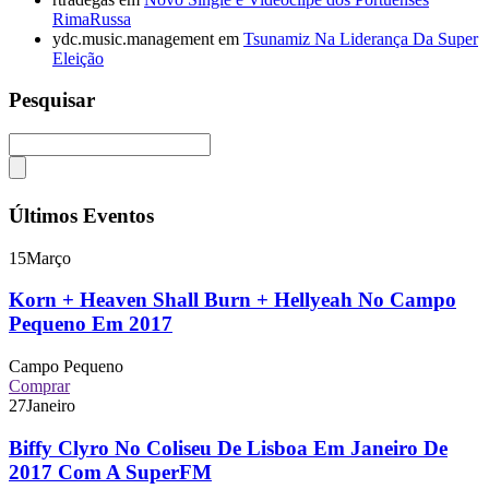
RimaRussa
ydc.music.management
em
Tsunamiz Na Liderança Da Super
Eleição
Pesquisar
Últimos Eventos
15
Março
Korn + Heaven Shall Burn + Hellyeah No Campo
Pequeno Em 2017
Campo Pequeno
Comprar
27
Janeiro
Biffy Clyro No Coliseu De Lisboa Em Janeiro De
2017 Com A SuperFM