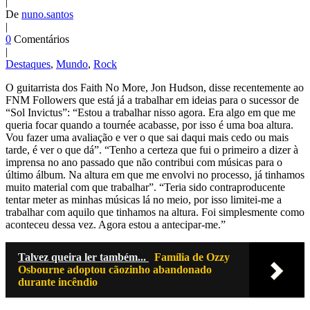
|
De
nuno.santos
|
0
Comentários
|
Destaques
,
Mundo
,
Rock
O guitarrista dos Faith No More, Jon Hudson, disse recentemente ao
FNM Followers que está já a trabalhar em ideias para o sucessor de
“Sol Invictus”: “Estou a trabalhar nisso agora. Era algo em que me
queria focar quando a tournée acabasse, por isso é uma boa altura.
Vou fazer uma avaliação e ver o que sai daqui mais cedo ou mais
tarde, é ver o que dá”. “Tenho a certeza que fui o primeiro a dizer à
imprensa no ano passado que não contribui com músicas para o
último álbum. Na altura em que me envolvi no processo, já tinhamos
muito material com que trabalhar”. “Teria sido contraproducente
tentar meter as minhas músicas lá no meio, por isso limitei-me a
trabalhar com aquilo que tinhamos na altura. Foi simplesmente como
aconteceu dessa vez. Agora estou a antecipar-me.”
Talvez queira ler também...
Família de Ozzy
Osbourne adoptou cãozinho abandonado
durante incêndio