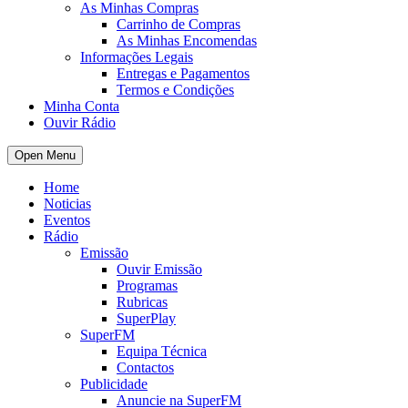
As Minhas Compras
Carrinho de Compras
As Minhas Encomendas
Informações Legais
Entregas e Pagamentos
Termos e Condições
Minha Conta
Ouvir Rádio
Open Menu
Home
Noticias
Eventos
Rádio
Emissão
Ouvir Emissão
Programas
Rubricas
SuperPlay
SuperFM
Equipa Técnica
Contactos
Publicidade
Anuncie na SuperFM