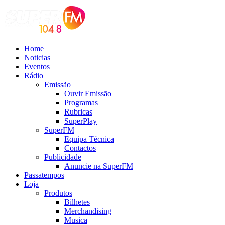
Home
Noticias
Eventos
Rádio
Emissão
Ouvir Emissão
Programas
Rubricas
SuperPlay
SuperFM
Equipa Técnica
Contactos
Publicidade
Anuncie na SuperFM
Passatempos
Loja
Produtos
Bilhetes
Merchandising
Musica