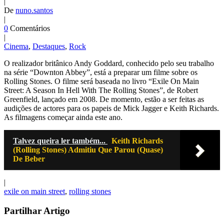
|
De
nuno.santos
|
0
Comentários
|
Cinema
,
Destaques
,
Rock
O realizador britânico Andy Goddard, conhecido pelo seu trabalho
na série “Downton Abbey”, está a preparar um filme sobre os
Rolling Stones. O filme será baseada no livro “Exile On Main
Street: A Season In Hell With The Rolling Stones”, de Robert
Greenfield, lançado em 2008. De momento, estão a ser feitas as
audições de actores para os papeis de Mick Jagger e Keith Richards.
As filmagens começar ainda este ano.
Talvez queira ler também...
Keith Richards
(Rolling Stones) Admitiu Que Parou (Quase)
De Beber
|
exile on main street
,
rolling stones
Partilhar Artigo