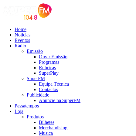
Home
Noticias
Eventos
Rádio
Emissão
Ouvir Emissão
Programas
Rubricas
SuperPlay
SuperFM
Equipa Técnica
Contactos
Publicidade
Anuncie na SuperFM
Passatempos
Loja
Produtos
Bilhetes
Merchandising
Musica