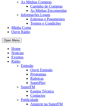
As Minhas Compras
Carrinho de Compras
As Minhas Encomendas
Informações Legais
Entregas e Pagamentos
Termos e Condições
Minha Conta
Ouvir Rádio
Open Menu
Home
Noticias
Eventos
Rádio
Emissão
Ouvir Emissão
Programas
Rubricas
SuperPlay
SuperFM
Equipa Técnica
Contactos
Publicidade
Anuncie na SuperFM