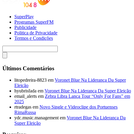
SuperPlay
Programas SuperFM
Publicidade
Politica de Privacidade
Termos e Condições
Últimos Comentários
litopedreira-8823
em
Voronet Blue Na Liderança Da Super
Eleição
hyubrisfada
em
Voronet Blue Na Liderança Da Super Eleição
email_alerts
em
Zebra Libra Lança Tour “Only For Fans” em
2025
rtradegas
em
Novo Single e Videoclipe dos Portuenses
RimaRussa
ydc.music.management
em
Voronet Blue Na Liderança Da
Super Eleição