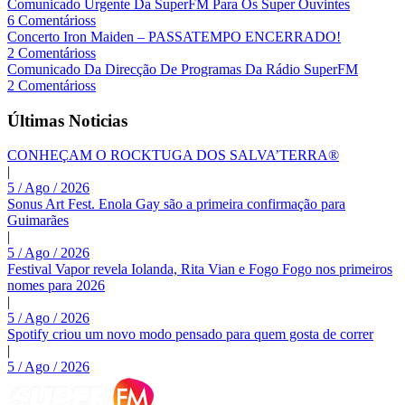
Comunicado Urgente Da SuperFM Para Os Super Ouvintes
6 Comentárioss
Concerto Iron Maiden – PASSATEMPO ENCERRADO!
2 Comentárioss
Comunicado Da Direcção De Programas Da Rádio SuperFM
2 Comentárioss
Últimas Noticias
CONHEÇAM O ROCKTUGA DOS SALVA’TERRA®
|
5 / Ago / 2026
Sonus Art Fest. Enola Gay são a primeira confirmação para
Guimarães
|
5 / Ago / 2026
Festival Vapor revela Iolanda, Rita Vian e Fogo Fogo nos primeiros
nomes para 2026
|
5 / Ago / 2026
Spotify criou um novo modo pensado para quem gosta de correr
|
5 / Ago / 2026