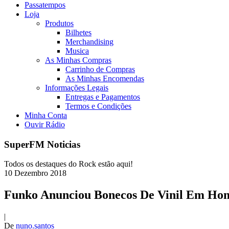
Passatempos
Loja
Produtos
Bilhetes
Merchandising
Musica
As Minhas Compras
Carrinho de Compras
As Minhas Encomendas
Informações Legais
Entregas e Pagamentos
Termos e Condições
Minha Conta
Ouvir Rádio
SuperFM Noticias
Todos os destaques do Rock estão aqui!
10
Dezembro
2018
Funko Anunciou Bonecos De Vinil Em Ho
|
De
nuno.santos