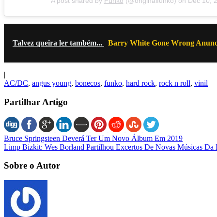
A post shared by
Funko
(@originalfunko) on
Dec 10, 
Talvez queira ler também...
Barry White Gone Wrong Anunci
|
AC/DC
,
angus young
,
bonecos
,
funko
,
hard rock
,
rock n roll
,
vinil
Partilhar Artigo
Bruce Springsteen Deverá Ter Um Novo Álbum Em 2019
Limp Bizkit: Wes Borland Partilhou Excertos De Novas Músicas Da
Sobre o Autor