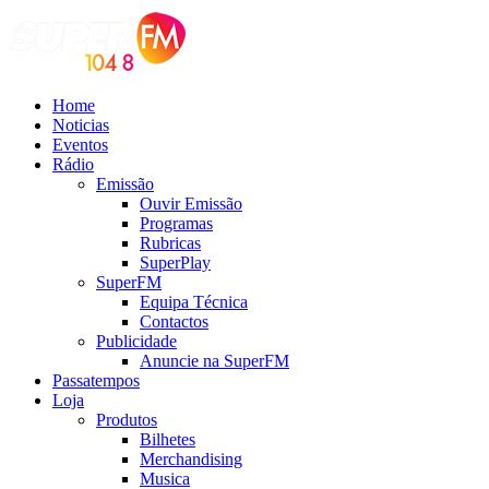
Home
Noticias
Eventos
Rádio
Emissão
Ouvir Emissão
Programas
Rubricas
SuperPlay
SuperFM
Equipa Técnica
Contactos
Publicidade
Anuncie na SuperFM
Passatempos
Loja
Produtos
Bilhetes
Merchandising
Musica