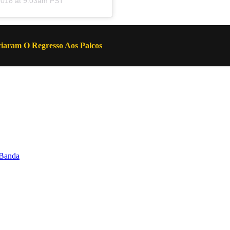
2018 at 9:03am PST
aram O Regresso Aos Palcos
 Banda