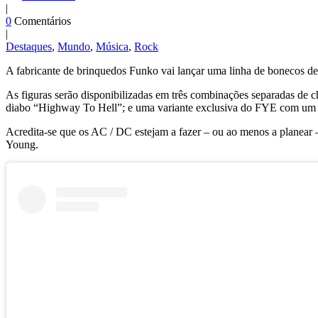
|
0
Comentários
|
Destaques
,
Mundo
,
Música
,
Rock
A fabricante de brinquedos Funko vai lançar uma linha de bonecos d
As figuras serão disponibilizadas em três combinações separadas de 
diabo “Highway To Hell”; e uma variante exclusiva do FYE com um f
Acredita-se que os AC / DC estejam a fazer – ou ao menos a planear
Young.