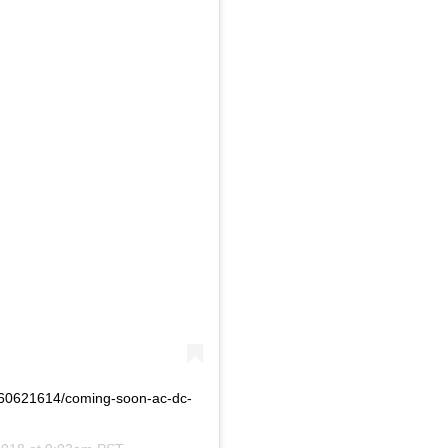
560621614/coming-soon-ac-dc-