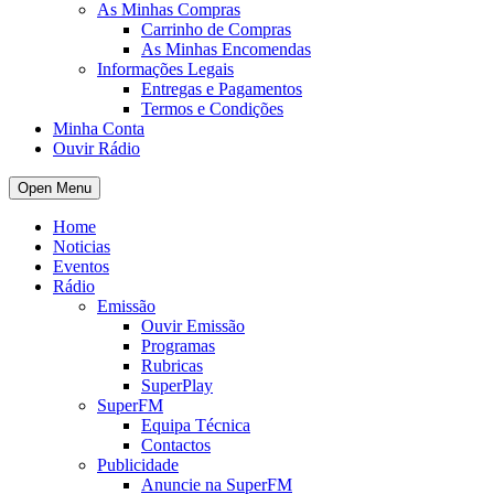
As Minhas Compras
Carrinho de Compras
As Minhas Encomendas
Informações Legais
Entregas e Pagamentos
Termos e Condições
Minha Conta
Ouvir Rádio
Open Menu
Home
Noticias
Eventos
Rádio
Emissão
Ouvir Emissão
Programas
Rubricas
SuperPlay
SuperFM
Equipa Técnica
Contactos
Publicidade
Anuncie na SuperFM