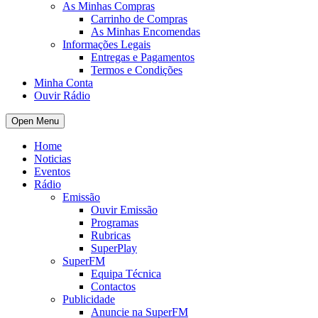
As Minhas Compras
Carrinho de Compras
As Minhas Encomendas
Informações Legais
Entregas e Pagamentos
Termos e Condições
Minha Conta
Ouvir Rádio
Open Menu
Home
Noticias
Eventos
Rádio
Emissão
Ouvir Emissão
Programas
Rubricas
SuperPlay
SuperFM
Equipa Técnica
Contactos
Publicidade
Anuncie na SuperFM