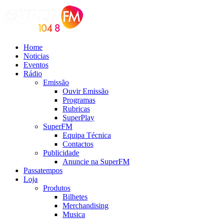
Home
Noticias
Eventos
Rádio
Emissão
Ouvir Emissão
Programas
Rubricas
SuperPlay
SuperFM
Equipa Técnica
Contactos
Publicidade
Anuncie na SuperFM
Passatempos
Loja
Produtos
Bilhetes
Merchandising
Musica