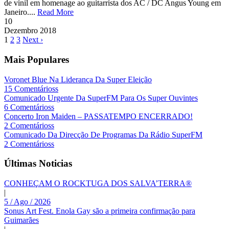
de vinil em homenage ao guitarrista dos AC / DC Angus Young em
Janeiro....
Read More
10
Dezembro
2018
1
2
3
Next ›
Mais Populares
Voronet Blue Na Liderança Da Super Eleição
15 Comentárioss
Comunicado Urgente Da SuperFM Para Os Super Ouvintes
6 Comentárioss
Concerto Iron Maiden – PASSATEMPO ENCERRADO!
2 Comentárioss
Comunicado Da Direcção De Programas Da Rádio SuperFM
2 Comentárioss
Últimas Noticias
CONHEÇAM O ROCKTUGA DOS SALVA’TERRA®
|
5 / Ago / 2026
Sonus Art Fest. Enola Gay são a primeira confirmação para
Guimarães