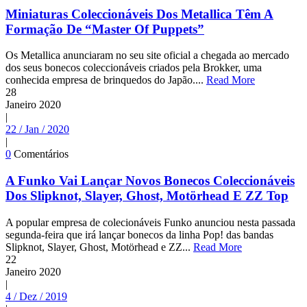
Miniaturas Coleccionáveis Dos Metallica Têm A
Formação De “Master Of Puppets”
Os Metallica anunciaram no seu site oficial a chegada ao mercado
dos seus bonecos coleccionáveis criados pela Brokker, uma
conhecida empresa de brinquedos do Japão....
Read More
28
Janeiro
2020
|
22 / Jan / 2020
|
0
Comentários
A Funko Vai Lançar Novos Bonecos Coleccionáveis
Dos Slipknot, Slayer, Ghost, Motörhead E ZZ Top
A popular empresa de colecionáveis Funko anunciou nesta passada
segunda-feira que irá lançar bonecos da linha Pop! das bandas
Slipknot, Slayer, Ghost, Motörhead e ZZ...
Read More
22
Janeiro
2020
|
4 / Dez / 2019