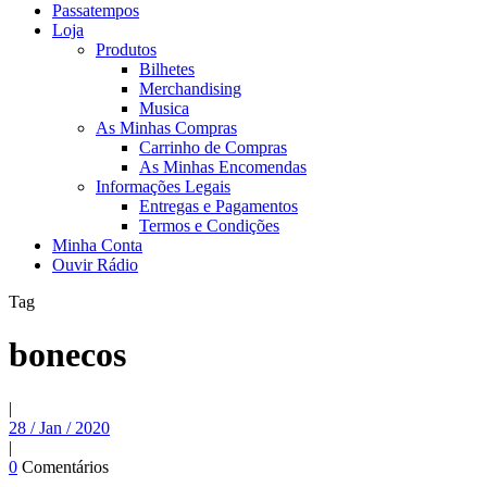
Passatempos
Loja
Produtos
Bilhetes
Merchandising
Musica
As Minhas Compras
Carrinho de Compras
As Minhas Encomendas
Informações Legais
Entregas e Pagamentos
Termos e Condições
Minha Conta
Ouvir Rádio
Tag
bonecos
|
28 / Jan / 2020
|
0
Comentários