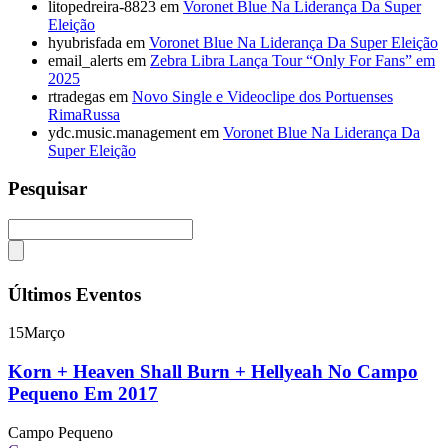
litopedreira-8823
em
Voronet Blue Na Liderança Da Super
Eleição
hyubrisfada
em
Voronet Blue Na Liderança Da Super Eleição
email_alerts
em
Zebra Libra Lança Tour “Only For Fans” em
2025
rtradegas
em
Novo Single e Videoclipe dos Portuenses
RimaRussa
ydc.music.management
em
Voronet Blue Na Liderança Da
Super Eleição
Pesquisar
Últimos Eventos
15
Março
Korn + Heaven Shall Burn + Hellyeah No Campo
Pequeno Em 2017
Campo Pequeno