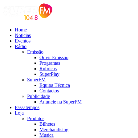
Home
Noticias
Eventos
Rádio
Emissão
Ouvir Emissão
Programas
Rubricas
SuperPlay
SuperFM
Equipa Técnica
Contactos
Publicidade
Anuncie na SuperFM
Passatempos
Loja
Produtos
Bilhetes
Merchandising
Musica