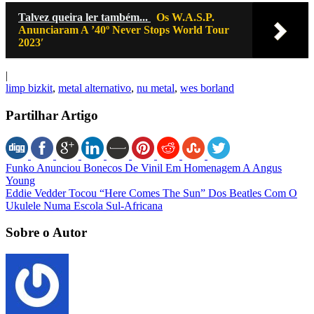
Talvez queira ler também...
Os W.A.S.P.
Anunciaram A ’40º Never Stops World Tour
2023′
|
limp bizkit
,
metal alternativo
,
nu metal
,
wes borland
Partilhar Artigo
Funko Anunciou Bonecos De Vinil Em Homenagem A Angus
Young
Eddie Vedder Tocou “Here Comes The Sun” Dos Beatles Com O
Ukulele Numa Escola Sul-Africana
Sobre o Autor