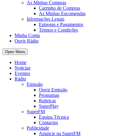
As Minhas Compras
Carrinho de Compras
As Minhas Encomendas
Informações Legais
Entregas e Pagamentos
Termos e Condições
Minha Conta
Ouvir Rádio
Open Menu
Home
Noticias
Eventos
Rádio
Emissão
Ouvir Emissão
Programas
Rubricas
SuperPlay
SuperFM
Equipa Técnica
Contactos
Publicidade
Anuncie na SuperFM