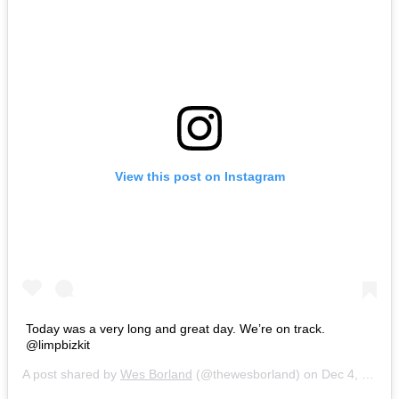
View this post on Instagram
Today was a very long and great day. We’re on track.
@limpbizkit
A post shared by
Wes Borland
(@thewesborland) on
Dec 4, 2018 at 9:47pm PST