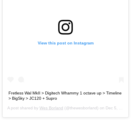
View this post on Instagram
Fretless Wal MkII > Digitech Whammy 1 octave up > Timeline
> BigSky > JC120 + Supro
A post shared by
Wes Borland
(@thewesborland) on
Dec 5, 2018 at 12:25pm PST