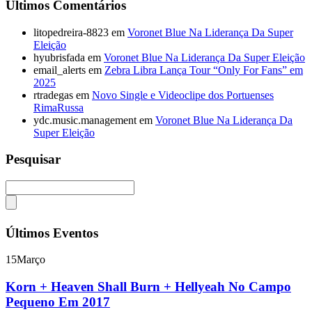
Últimos Comentários
litopedreira-8823
em
Voronet Blue Na Liderança Da Super
Eleição
hyubrisfada
em
Voronet Blue Na Liderança Da Super Eleição
email_alerts
em
Zebra Libra Lança Tour “Only For Fans” em
2025
rtradegas
em
Novo Single e Videoclipe dos Portuenses
RimaRussa
ydc.music.management
em
Voronet Blue Na Liderança Da
Super Eleição
Pesquisar
Últimos Eventos
15
Março
Korn + Heaven Shall Burn + Hellyeah No Campo
Pequeno Em 2017