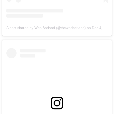
A post shared by Wes Borland (@thewesborland)
on
Dec 4, 2018 at 3:52pm PST