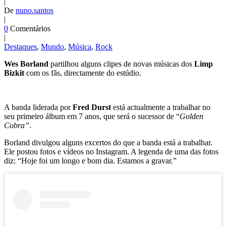
|
De
nuno.santos
|
0
Comentários
|
Destaques
,
Mundo
,
Música
,
Rock
Wes Borland
partilhou alguns clipes de novas músicas dos
Limp
Bizkit
com os fãs, directamente do estúdio.
A banda liderada por
Fred Durst
está actualmente a trabalhar no
seu primeiro álbum em 7 anos, que será o sucessor de “
Golden
Cobra”
.
Borland divulgou alguns excertos do que a banda está a trabalhar.
Ele postou fotos e vídeos no Instagram. A legenda de uma das fotos
diz: “Hoje foi um longo e bom dia. Estamos a gravar.”