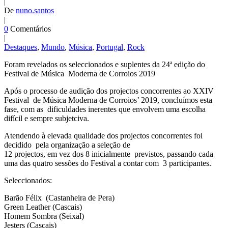
|
De
nuno.santos
|
0
Comentários
|
Destaques
,
Mundo
,
Música
,
Portugal
,
Rock
Foram revelados os seleccionados e suplentes da 24ª edição do
Festival de Música Moderna de Corroios 2019
Após o processo de audição dos projectos concorrentes ao XXIV
Festival de Música Moderna de Corroios’ 2019, concluímos esta
fase, com as dificuldades inerentes que envolvem uma escolha
difícil e sempre subjetciva.
Atendendo à elevada qualidade dos projectos concorrentes foi
decidido pela organização a seleção de
12 projectos, em vez dos 8 inicialmente previstos, passando cada
uma das quatro sessões do Festival a contar com 3 participantes.
Seleccionados:
Barão Félix (Castanheira de Pera)
Green Leather (Cascais)
Homem Sombra (Seixal)
Jesters (Cascais)