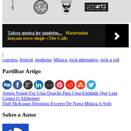
Talvez queira ler também...
Masterplan
lançam novo single «The Call»
|
corroios
,
festival
,
moderna
,
Música
,
rock alternativo
,
rock n roll
Partilhar Artigo
Angus Young Fez Uma Doação Para Uma Entidade Que Luta
Contra O Alzheimer
Duff McKagan Divulgou Excerto De Nova Música A Solo
Sobre o Autor