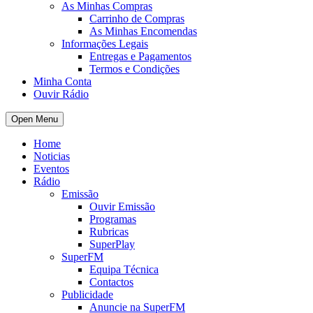
As Minhas Compras
Carrinho de Compras
As Minhas Encomendas
Informações Legais
Entregas e Pagamentos
Termos e Condições
Minha Conta
Ouvir Rádio
Open Menu
Home
Noticias
Eventos
Rádio
Emissão
Ouvir Emissão
Programas
Rubricas
SuperPlay
SuperFM
Equipa Técnica
Contactos
Publicidade
Anuncie na SuperFM