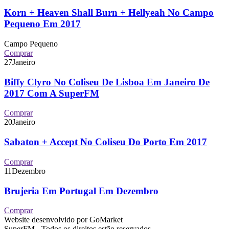
Korn + Heaven Shall Burn + Hellyeah No Campo
Pequeno Em 2017
Campo Pequeno
Comprar
27
Janeiro
Biffy Clyro No Coliseu De Lisboa Em Janeiro De
2017 Com A SuperFM
Comprar
20
Janeiro
Sabaton + Accept No Coliseu Do Porto Em 2017
Comprar
11
Dezembro
Brujeria Em Portugal Em Dezembro
Comprar
Website desenvolvido por GoMarket
SuperFM - Todos os direitos estão reservados