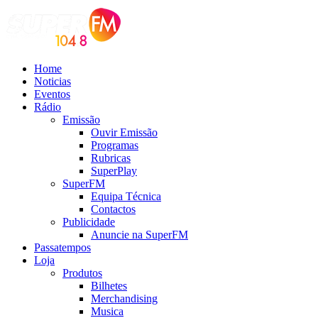
Home
Noticias
Eventos
Rádio
Emissão
Ouvir Emissão
Programas
Rubricas
SuperPlay
SuperFM
Equipa Técnica
Contactos
Publicidade
Anuncie na SuperFM
Passatempos
Loja
Produtos
Bilhetes
Merchandising
Musica