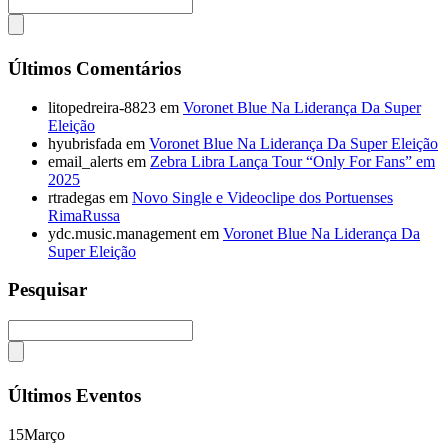
Últimos Comentários
litopedreira-8823
em
Voronet Blue Na Liderança Da Super
Eleição
hyubrisfada
em
Voronet Blue Na Liderança Da Super Eleição
email_alerts
em
Zebra Libra Lança Tour “Only For Fans” em
2025
rtradegas
em
Novo Single e Videoclipe dos Portuenses
RimaRussa
ydc.music.management
em
Voronet Blue Na Liderança Da
Super Eleição
Pesquisar
Últimos Eventos
15
Março