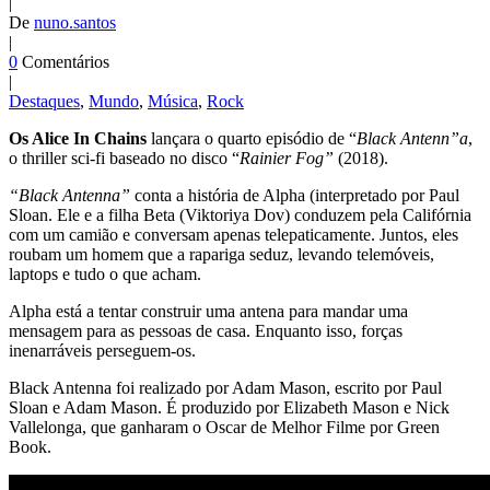
|
De
nuno.santos
|
0
Comentários
|
Destaques
,
Mundo
,
Música
,
Rock
Os Alice In Chains
lançara o quarto episódio de “
Black Antenn”a
,
o thriller sci-fi baseado no disco “
Rainier Fog”
(2018).
“Black Antenna”
conta a história de Alpha (interpretado por Paul
Sloan. Ele e a filha Beta (Viktoriya Dov) conduzem pela Califórnia
com um camião e conversam apenas telepaticamente. Juntos, eles
roubam um homem que a rapariga seduz, levando telemóveis,
laptops e tudo o que acham.
Alpha está a tentar construir uma antena para mandar uma
mensagem para as pessoas de casa. Enquanto isso, forças
inenarráveis perseguem-os.
Black Antenna foi realizado por Adam Mason, escrito por Paul
Sloan e Adam Mason. É produzido por Elizabeth Mason e Nick
Vallelonga, que ganharam o Oscar de Melhor Filme por Green
Book.