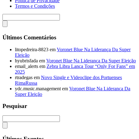
Politica de Privacidade
Termos e Condições
Últimos Comentários
litopedreira-8823
em
Voronet Blue Na Liderança Da Super
Eleição
hyubrisfada
em
Voronet Blue Na Liderança Da Super Eleição
email_alerts
em
Zebra Libra Lança Tour “Only For Fans” em
2025
rtradegas
em
Novo Single e Videoclipe dos Portuenses
RimaRussa
ydc.music.management
em
Voronet Blue Na Liderança Da
Super Eleição
Pesquisar
Últimos Eventos