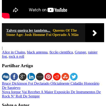
Talvez queira ler também...
Queens Of The
Stone Age: Josh Homme Foi Operado À Mão
|
Alice in Chains
,
black antenna
,
ficção cientifica
,
Grunge
,
rainier
fog
,
rock n roll
Partilhar Artigo
Bruce Dickinson Foi Declarado Oficialmente Cidadão Honorário
De Sarajevo
Nova Iorque Vai Receber A Maior Exposição De Instrumentos De
Rock N’ Roll De Sempre
Sobre o Autor