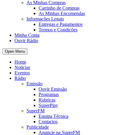
As Minhas Compras
Carrinho de Compras
As Minhas Encomendas
Informações Legais
Entregas e Pagamentos
Termos e Condições
Minha Conta
Ouvir Rádio
Open Menu
Home
Noticias
Eventos
Rádio
Emissão
Ouvir Emissão
Programas
Rubricas
SuperPlay
SuperFM
Equipa Técnica
Contactos
Publicidade
Anuncie na SuperFM