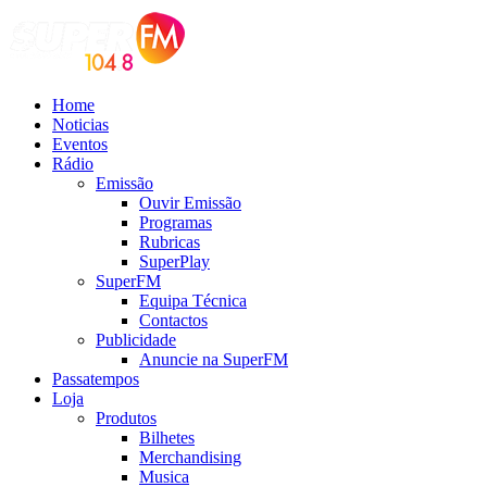
Home
Noticias
Eventos
Rádio
Emissão
Ouvir Emissão
Programas
Rubricas
SuperPlay
SuperFM
Equipa Técnica
Contactos
Publicidade
Anuncie na SuperFM
Passatempos
Loja
Produtos
Bilhetes
Merchandising
Musica