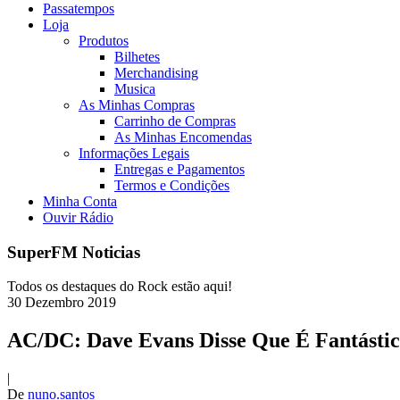
Passatempos
Loja
Produtos
Bilhetes
Merchandising
Musica
As Minhas Compras
Carrinho de Compras
As Minhas Encomendas
Informações Legais
Entregas e Pagamentos
Termos e Condições
Minha Conta
Ouvir Rádio
SuperFM Noticias
Todos os destaques do Rock estão aqui!
30
Dezembro
2019
AC/DC: Dave Evans Disse Que É Fantást
|
De
nuno.santos