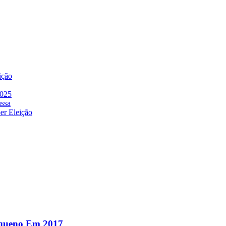
ição
2025
ussa
er Eleição
equeno Em 2017