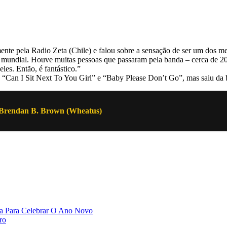
ente pela Radio Zeta (Chile) e falou sobre a sensação de ser um dos 
rock mundial. Houve muitas pessoas que passaram pela banda – cerca de 
es. Então, é fantástico.”
 “Can I Sit Next To You Girl” e “Baby Please Don’t Go”, mas saiu da 
 Brendan B. Brown (Wheatus)
ra Para Celebrar O Ano Novo
ro