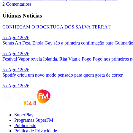
2 Comentárioss
Últimas Noticias
CONHEÇAM O ROCKTUGA DOS SALVA’TERRA®
|
5 / Ago / 2026
Sonus Art Fest. Enola Gay são a primeira confirmação para Guimarãe
|
5 / Ago / 2026
Festival Vapor revela Iolanda, Rita Vian e Fogo Fogo nos primeiros 
|
5 / Ago / 2026
Spotify criou um novo modo pensado para quem gosta de correr
|
5 / Ago / 2026
SuperPlay
Programas SuperFM
Publicidade
Politica de Privacidade