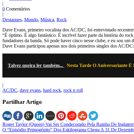
|
0
Comentários
|
Destaques
,
Mundo
,
Música
,
Rock
Dave Evans, primeiro vocalista dos AC/DC, foi entrevistado recentem
“É óptimo. É algo fantástico. É incrível fazer parte da história do 
fundadores da banda. Só pode haver cinco nesse clube, e eu sou um del
Dave Evans participou apenas nos dois primeiros singles dos AC/DC:
Talvez queira ler também...
Nesta Tarde O Aniversariante É
|
AC/DC
,
dave evans
,
hard rock
,
rock n roll
Partilhar Artigo
Roger Taylor (Queen) Vai Ser Condecorado Pela Rainha De Inglater
O “Episódio Primogénito” Dos Eskilograma Chega A 31 De Dezemb