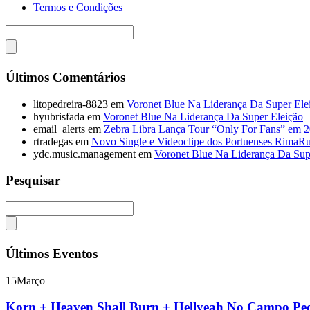
Termos e Condições
Últimos Comentários
litopedreira-8823
em
Voronet Blue Na Liderança Da Super Ele
hyubrisfada
em
Voronet Blue Na Liderança Da Super Eleição
email_alerts
em
Zebra Libra Lança Tour “Only For Fans” em 
rtradegas
em
Novo Single e Videoclipe dos Portuenses RimaR
ydc.music.management
em
Voronet Blue Na Liderança Da Sup
Pesquisar
Últimos Eventos
15
Março
Korn + Heaven Shall Burn + Hellyeah No Campo P