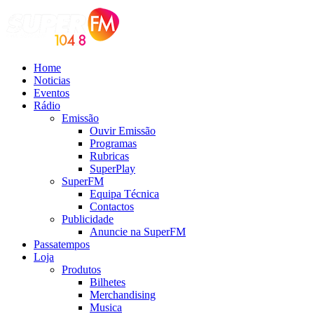
Home
Noticias
Eventos
Rádio
Emissão
Ouvir Emissão
Programas
Rubricas
SuperPlay
SuperFM
Equipa Técnica
Contactos
Publicidade
Anuncie na SuperFM
Passatempos
Loja
Produtos
Bilhetes
Merchandising
Musica