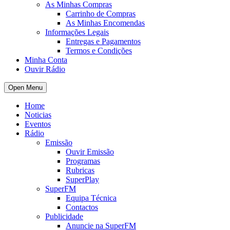
As Minhas Compras
Carrinho de Compras
As Minhas Encomendas
Informações Legais
Entregas e Pagamentos
Termos e Condições
Minha Conta
Ouvir Rádio
Open Menu
Home
Noticias
Eventos
Rádio
Emissão
Ouvir Emissão
Programas
Rubricas
SuperPlay
SuperFM
Equipa Técnica
Contactos
Publicidade
Anuncie na SuperFM