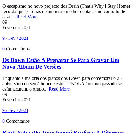
O escapismo no novo projecto dos Drain (That ́s Why I Stay Home)
recorda que estó-rias de amor são melhor contadas no conforto de
casa....
Read More
09
Fevereiro
2021
|
9 / Fev / 2021
|
0
Comentários
Os Down Estão A Preparar-Se Para Gravar Um
Novo Álbum De Versões
Enquanto a maioria dos planos dos Down para comemorar o 25º
aniversário do seu álbum de estreia “NOLA” no ano passado se
esfumaçaram, o grupo...
Read More
09
Fevereiro
2021
|
9 / Fev / 2021
|
0
Comentários
Black Sabbath: Tony Iommi Explicou A Diferença