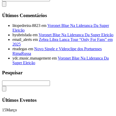
Últimos Comentários
litopedreira-8823
em
Voronet Blue Na Liderança Da Super
Eleição
hyubrisfada
em
Voronet Blue Na Liderança Da Super Eleição
email_alerts
em
Zebra Libra Lança Tour “Only For Fans” em
2025
rtradegas
em
Novo Single e Videoclipe dos Portuenses
RimaRussa
ydc.music.management
em
Voronet Blue Na Liderança Da
Super Eleição
Pesquisar
Últimos Eventos
15
Março