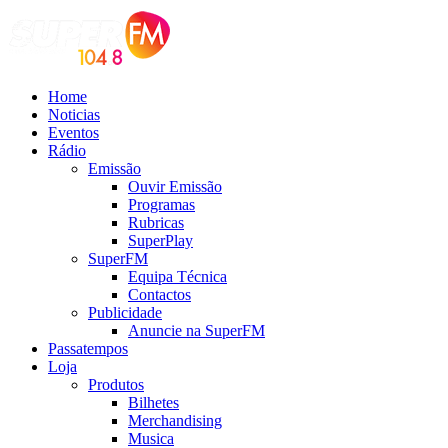
Home
Noticias
Eventos
Rádio
Emissão
Ouvir Emissão
Programas
Rubricas
SuperPlay
SuperFM
Equipa Técnica
Contactos
Publicidade
Anuncie na SuperFM
Passatempos
Loja
Produtos
Bilhetes
Merchandising
Musica