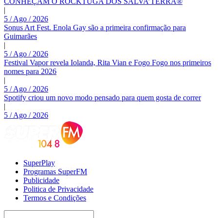
CONHEÇAM O ROCKTUGA DOS SALVA’TERRA®
|
5 / Ago / 2026
Sonus Art Fest. Enola Gay são a primeira confirmação para
Guimarães
|
5 / Ago / 2026
Festival Vapor revela Iolanda, Rita Vian e Fogo Fogo nos primeiros
nomes para 2026
|
5 / Ago / 2026
Spotify criou um novo modo pensado para quem gosta de correr
|
5 / Ago / 2026
SuperPlay
Programas SuperFM
Publicidade
Politica de Privacidade
Termos e Condições