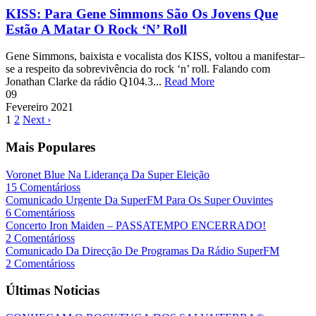
KISS: Para Gene Simmons São Os Jovens Que
Estão A Matar O Rock ‘N’ Roll
Gene Simmons, baixista e vocalista dos KISS, voltou a manifestar–
se a respeito da sobrevivência do rock ‘n’ roll. Falando com
Jonathan Clarke da rádio Q104.3...
Read More
09
Fevereiro
2021
1
2
Next ›
Mais Populares
Voronet Blue Na Liderança Da Super Eleição
15 Comentárioss
Comunicado Urgente Da SuperFM Para Os Super Ouvintes
6 Comentárioss
Concerto Iron Maiden – PASSATEMPO ENCERRADO!
2 Comentárioss
Comunicado Da Direcção De Programas Da Rádio SuperFM
2 Comentárioss
Últimas Noticias