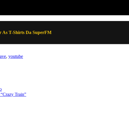
 As T-Shirts Da SuperFM
ave
,
youtube
o
 “Crazy Train”