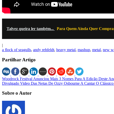
Talvez queira ler também...
Para Quem Ainda Quer Comprar
|
a flock of seagulls
,
andy rehfeldt
,
heavy metal
,
mashup
,
metal
,
new w
Partilhar Artigo
Woodrock Festival Anunciou Mais 3 Nomes Para A Edição Deste An
Divulgado Video Das Netas De Ozzy Osbourne A Cantar O Clássico
Sobre o Autor