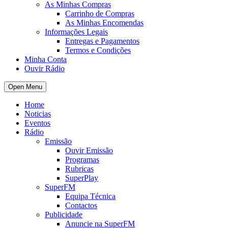
As Minhas Compras
Carrinho de Compras
As Minhas Encomendas
Informações Legais
Entregas e Pagamentos
Termos e Condições
Minha Conta
Ouvir Rádio
Open Menu
Home
Noticias
Eventos
Rádio
Emissão
Ouvir Emissão
Programas
Rubricas
SuperPlay
SuperFM
Equipa Técnica
Contactos
Publicidade
Anuncie na SuperFM