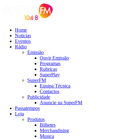
Home
Noticias
Eventos
Rádio
Emissão
Ouvir Emissão
Programas
Rubricas
SuperPlay
SuperFM
Equipa Técnica
Contactos
Publicidade
Anuncie na SuperFM
Passatempos
Loja
Produtos
Bilhetes
Merchandising
Musica