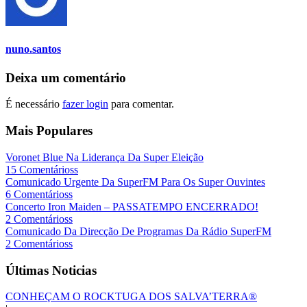
nuno.santos
Deixa um comentário
É necessário
fazer login
para comentar.
Mais Populares
Voronet Blue Na Liderança Da Super Eleição
15 Comentárioss
Comunicado Urgente Da SuperFM Para Os Super Ouvintes
6 Comentárioss
Concerto Iron Maiden – PASSATEMPO ENCERRADO!
2 Comentárioss
Comunicado Da Direcção De Programas Da Rádio SuperFM
2 Comentárioss
Últimas Noticias
CONHEÇAM O ROCKTUGA DOS SALVA’TERRA®