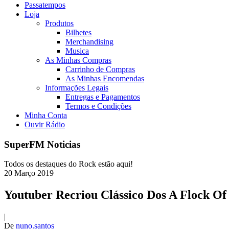
Passatempos
Loja
Produtos
Bilhetes
Merchandising
Musica
As Minhas Compras
Carrinho de Compras
As Minhas Encomendas
Informações Legais
Entregas e Pagamentos
Termos e Condições
Minha Conta
Ouvir Rádio
SuperFM Noticias
Todos os destaques do Rock estão aqui!
20
Março
2019
Youtuber Recriou Clássico Dos A Flock Of
|
De
nuno.santos