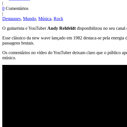
|
0
Comentários
|
Destaques
,
Mundo
,
Música
,
Rock
O guitarrista e YouTuber
Andy Rehfeldt
disponibilizou no seu canal
Esse clássico da new wave lançado em 1982 destaca-se pela energia dos
passagens brutais.
Os comentários no vídeo do YouTuber deixam claro que o público aprov
músico.