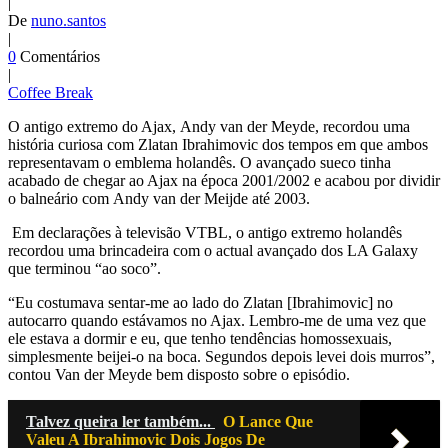
|
De
nuno.santos
|
0
Comentários
|
Coffee Break
O antigo extremo do Ajax, Andy van der Meyde, recordou uma
história curiosa com Zlatan Ibrahimovic dos tempos em que ambos
representavam o emblema holandês. O avançado sueco tinha
acabado de chegar ao Ajax na época 2001/2002 e acabou por dividir
o balneário com Andy van der Meijde até 2003.
Em declarações à televisão VTBL, o antigo extremo holandês
recordou uma brincadeira com o actual avançado dos LA Galaxy
que terminou “ao soco”.
“Eu costumava sentar-me ao lado do Zlatan [Ibrahimovic] no
autocarro quando estávamos no Ajax. Lembro-me de uma vez que
ele estava a dormir e eu, que tenho tendências homossexuais,
simplesmente beijei-o na boca. Segundos depois levei dois murros”,
contou Van der Meyde bem disposto sobre o episódio.
Talvez queira ler também...
O Lance Que
Valeu A Ibrahimovic Dois Jogos De