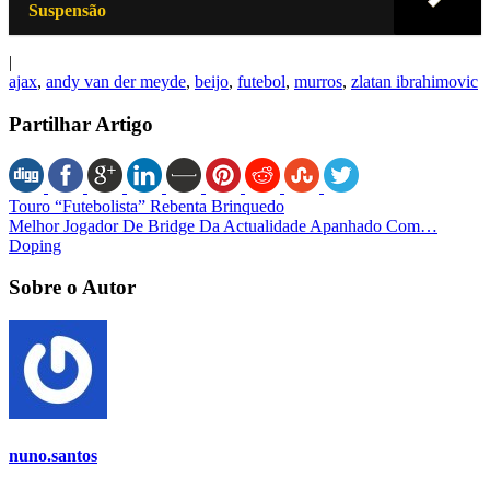
Suspensão
|
ajax
,
andy van der meyde
,
beijo
,
futebol
,
murros
,
zlatan ibrahimovic
Partilhar Artigo
Touro “Futebolista” Rebenta Brinquedo
Melhor Jogador De Bridge Da Actualidade Apanhado Com…
Doping
Sobre o Autor
nuno.santos