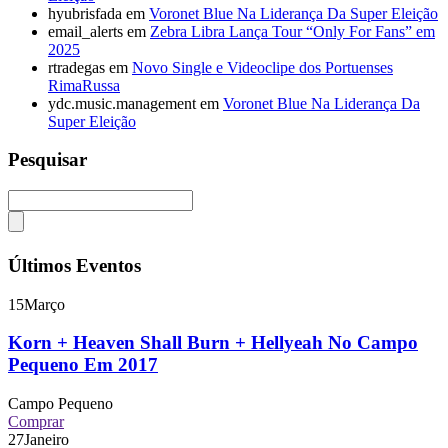
hyubrisfada
em
Voronet Blue Na Liderança Da Super Eleição
email_alerts
em
Zebra Libra Lança Tour “Only For Fans” em
2025
rtradegas
em
Novo Single e Videoclipe dos Portuenses
RimaRussa
ydc.music.management
em
Voronet Blue Na Liderança Da
Super Eleição
Pesquisar
Últimos Eventos
15
Março
Korn + Heaven Shall Burn + Hellyeah No Campo
Pequeno Em 2017
Campo Pequeno
Comprar
27
Janeiro