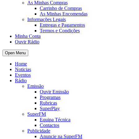
As Minhas Compras
Carrinho de Compras
As Minhas Encomendas
Informações Legais
Entregas e Pagamentos
Termos e Condições
Minha Conta
Ouvir Rádio
Open Menu
Home
Noticias
Eventos
Rádio
Emissão
Ouvir Emissão
Programas
Rubricas
SuperPlay
SuperFM
Equipa Técnica
Contactos
Publicidade
Anuncie na SuperFM