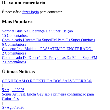
Deixa um comentário
É necessário
fazer login
para comentar.
Mais Populares
Voronet Blue Na Liderança Da Super Eleição
15 Comentárioss
Comunicado Urgente Da SuperFM Para Os Super Ouvintes
6 Comentárioss
Concerto Iron Maiden – PASSATEMPO ENCERRADO!
2 Comentárioss
Comunicado Da Direcção De Programas Da Rádio SuperFM
2 Comentárioss
Últimas Noticias
CONHEÇAM O ROCKTUGA DOS SALVA’TERRA®
|
5 / Ago / 2026
Sonus Art Fest. Enola Gay são a primeira confirmação para
Guimarães
|
5 / Ago / 2026