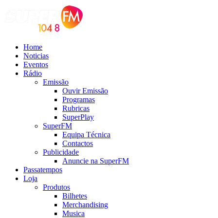
Home
Noticias
Eventos
Rádio
Emissão
Ouvir Emissão
Programas
Rubricas
SuperPlay
SuperFM
Equipa Técnica
Contactos
Publicidade
Anuncie na SuperFM
Passatempos
Loja
Produtos
Bilhetes
Merchandising
Musica