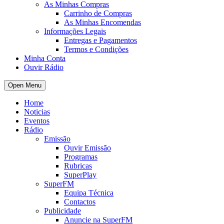
As Minhas Compras
Carrinho de Compras
As Minhas Encomendas
Informações Legais
Entregas e Pagamentos
Termos e Condições
Minha Conta
Ouvir Rádio
Open Menu
Home
Noticias
Eventos
Rádio
Emissão
Ouvir Emissão
Programas
Rubricas
SuperPlay
SuperFM
Equipa Técnica
Contactos
Publicidade
Anuncie na SuperFM