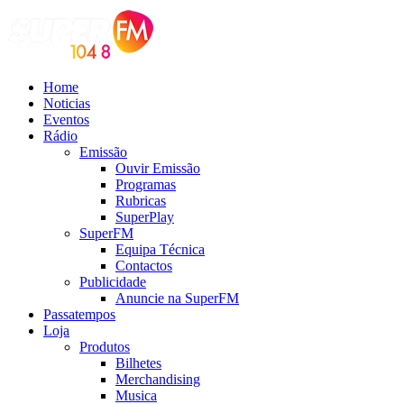
Home
Noticias
Eventos
Rádio
Emissão
Ouvir Emissão
Programas
Rubricas
SuperPlay
SuperFM
Equipa Técnica
Contactos
Publicidade
Anuncie na SuperFM
Passatempos
Loja
Produtos
Bilhetes
Merchandising
Musica