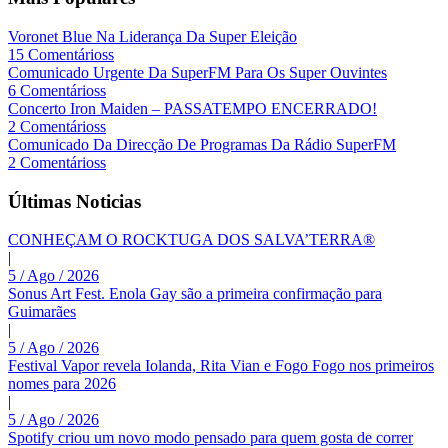
Voronet Blue Na Liderança Da Super Eleição
15 Comentárioss
Comunicado Urgente Da SuperFM Para Os Super Ouvintes
6 Comentárioss
Concerto Iron Maiden – PASSATEMPO ENCERRADO!
2 Comentárioss
Comunicado Da Direcção De Programas Da Rádio SuperFM
2 Comentárioss
Últimas Noticias
CONHEÇAM O ROCKTUGA DOS SALVA’TERRA®
|
5 / Ago / 2026
Sonus Art Fest. Enola Gay são a primeira confirmação para
Guimarães
|
5 / Ago / 2026
Festival Vapor revela Iolanda, Rita Vian e Fogo Fogo nos primeiros
nomes para 2026
|
5 / Ago / 2026
Spotify criou um novo modo pensado para quem gosta de correr