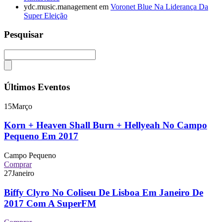
ydc.music.management
em
Voronet Blue Na Liderança Da
Super Eleição
Pesquisar
Últimos Eventos
15
Março
Korn + Heaven Shall Burn + Hellyeah No Campo
Pequeno Em 2017
Campo Pequeno
Comprar
27
Janeiro
Biffy Clyro No Coliseu De Lisboa Em Janeiro De
2017 Com A SuperFM