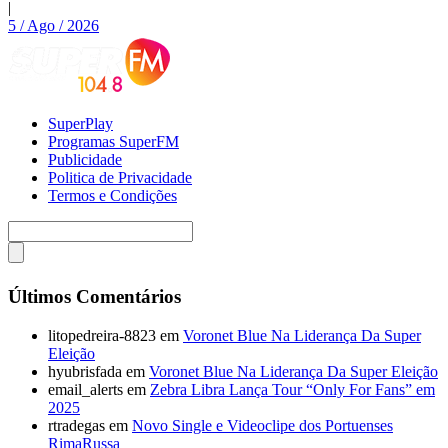
|
5 / Ago / 2026
SuperPlay
Programas SuperFM
Publicidade
Politica de Privacidade
Termos e Condições
Últimos Comentários
litopedreira-8823
em
Voronet Blue Na Liderança Da Super
Eleição
hyubrisfada
em
Voronet Blue Na Liderança Da Super Eleição
email_alerts
em
Zebra Libra Lança Tour “Only For Fans” em
2025
rtradegas
em
Novo Single e Videoclipe dos Portuenses
RimaRussa