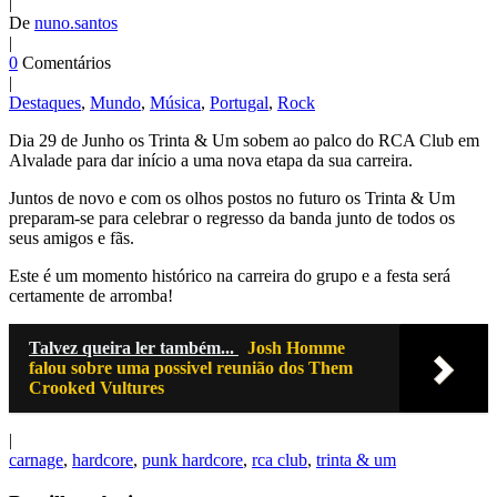
|
De
nuno.santos
|
0
Comentários
|
Destaques
,
Mundo
,
Música
,
Portugal
,
Rock
Dia 29 de Junho os Trinta & Um sobem ao palco do RCA Club em
Alvalade para dar início a uma nova etapa da sua carreira.
Juntos de novo e com os olhos postos no futuro os Trinta & Um
preparam-se para celebrar o regresso da banda junto de todos os
seus amigos e fãs.
Este é um momento histórico na carreira do grupo e a festa será
certamente de arromba!
Talvez queira ler também...
Josh Homme
falou sobre uma possivel reunião dos Them
Crooked Vultures
|
carnage
,
hardcore
,
punk hardcore
,
rca club
,
trinta & um