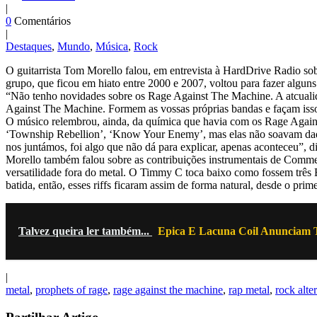
|
0
Comentários
|
Destaques
,
Mundo
,
Música
,
Rock
O guitarrista Tom Morello falou, em entrevista à HardDrive Radio s
grupo, que ficou em hiato entre 2000 e 2007, voltou para fazer alg
“Não tenho novidades sobre os Rage Against The Machine. A atcuali
Against The Machine. Formem as vossas próprias bandas e façam isso
O músico relembrou, ainda, da química que havia com os Rage Again
‘Township Rebellion’, ‘Know Your Enemy’, mas elas não soavam daque
nos juntámos, foi algo que não dá para explicar, apenas aconteceu”, di
Morello também falou sobre as contribuições instrumentais de Commerf
versatilidade fora do metal. O Timmy C toca baixo como fossem três 
batida, então, esses riffs ficaram assim de forma natural, desde o prim
Talvez queira ler também...
Epica E Lacuna Coil Anunciam 
|
metal
,
prophets of rage
,
rage against the machine
,
rap metal
,
rock alte