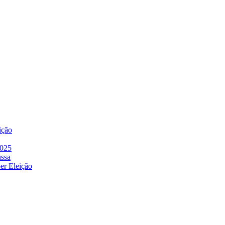
ição
2025
ussa
er Eleição