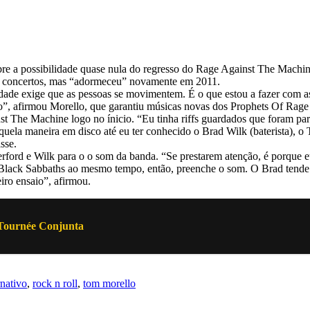
obre a possibilidade quase nula do regresso do Rage Against The Mach
uns concertos, mas “adormeceu” novamente em 2011.
dade exige que as pessoas se movimentem. É o que estou a fazer com 
”, afirmou Morello, que garantiu músicas novas dos Prophets Of Rage 
st The Machine logo no ínicio. “Eu tinha riffs guardados que foram 
la maneira em disco até eu ter conhecido o Brad Wilk (baterista), o 
sse.
ord e Wilk para o o som da banda. “Se prestarem atenção, é porque eu 
Black Sabbaths ao mesmo tempo, então, preenche o som. O Brad tende a t
eiro ensaio”, afirmou.
Tournée Conjunta
rnativo
,
rock n roll
,
tom morello