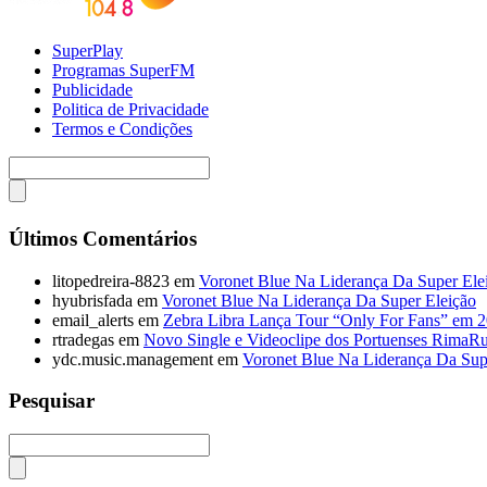
SuperPlay
Programas SuperFM
Publicidade
Politica de Privacidade
Termos e Condições
Últimos Comentários
litopedreira-8823
em
Voronet Blue Na Liderança Da Super Ele
hyubrisfada
em
Voronet Blue Na Liderança Da Super Eleição
email_alerts
em
Zebra Libra Lança Tour “Only For Fans” em 
rtradegas
em
Novo Single e Videoclipe dos Portuenses RimaR
ydc.music.management
em
Voronet Blue Na Liderança Da Sup
Pesquisar