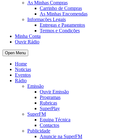
As Minhas Compras
Carrinho de Compras
As Minhas Encomendas
Informações Legais
Entregas e Pagamentos
Termos e Condições
Minha Conta
Ouvir Rádio
Open Menu
Home
Noticias
Eventos
Rádio
Emissão
Ouvir Emissão
Programas
Rubricas
SuperPlay
SuperFM
Equipa Técnica
Contactos
Publicidade
Anuncie na SuperFM