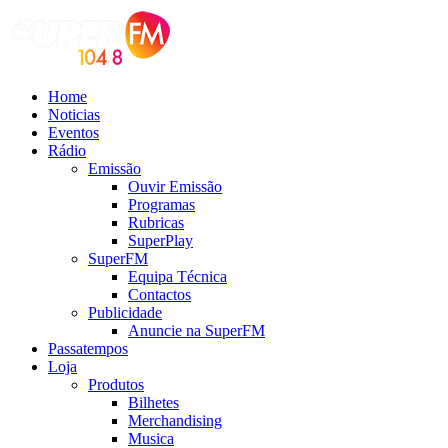
Home
Noticias
Eventos
Rádio
Emissão
Ouvir Emissão
Programas
Rubricas
SuperPlay
SuperFM
Equipa Técnica
Contactos
Publicidade
Anuncie na SuperFM
Passatempos
Loja
Produtos
Bilhetes
Merchandising
Musica