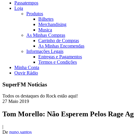
Passatempos
Loja
Produtos
Bilhetes
Merchandising
Musica
As Minhas Compras
Carrinho de Compras
As Minhas Encomendas
Informações Legais
Entregas e Pagamentos
Termos e Condições
Minha Conta
Ouvir Rádio
SuperFM Noticias
Todos os destaques do Rock estão aqui!
27
Maio
2019
Tom Morello: Não Esperem Pelos Rage Ag
|
De
nuno.santos