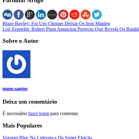
Partilhar Artigo
Blaze Bayley: Foi Um Choque Deixar Os Iron Maiden
Led Zeppelin: Robert Plant Anunciou Projecto Que Revela Os Basti
Sobre o Autor
nuno.santos
Deixa um comentário
É necessário
fazer login
para comentar.
Mais Populares
Voronet Blue Na Liderança Da Super Eleição