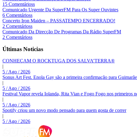
15 Comentárioss
Comunicado Urgente Da SuperFM Para Os Super Ouvintes
6 Comentárioss
Concerto Iron Maiden – PASSATEMPO ENCERRADO!
2 Comentárioss
Comunicado Da Direcção De Programas Da Rádio SuperFM
2 Comentárioss
Últimas Noticias
CONHEÇAM O ROCKTUGA DOS SALVA’TERRA®
|
5 / Ago / 2026
Sonus Art Fest. Enola Gay são a primeira confirmação para Guimarãe
|
5 / Ago / 2026
Festival Vapor revela Iolanda, Rita Vian e Fogo Fogo nos primeiros 
|
5 / Ago / 2026
Spotify criou um novo modo pensado para quem gosta de correr
|
5 / Ago / 2026