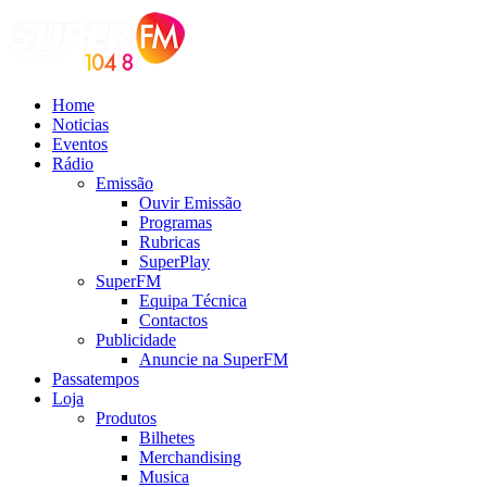
Home
Noticias
Eventos
Rádio
Emissão
Ouvir Emissão
Programas
Rubricas
SuperPlay
SuperFM
Equipa Técnica
Contactos
Publicidade
Anuncie na SuperFM
Passatempos
Loja
Produtos
Bilhetes
Merchandising
Musica