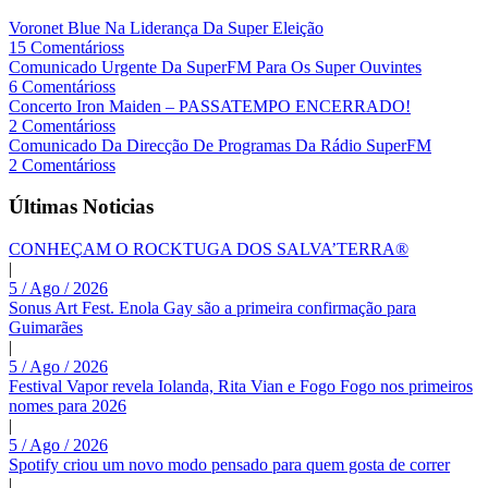
Voronet Blue Na Liderança Da Super Eleição
15 Comentárioss
Comunicado Urgente Da SuperFM Para Os Super Ouvintes
6 Comentárioss
Concerto Iron Maiden – PASSATEMPO ENCERRADO!
2 Comentárioss
Comunicado Da Direcção De Programas Da Rádio SuperFM
2 Comentárioss
Últimas Noticias
CONHEÇAM O ROCKTUGA DOS SALVA’TERRA®
|
5 / Ago / 2026
Sonus Art Fest. Enola Gay são a primeira confirmação para
Guimarães
|
5 / Ago / 2026
Festival Vapor revela Iolanda, Rita Vian e Fogo Fogo nos primeiros
nomes para 2026
|
5 / Ago / 2026
Spotify criou um novo modo pensado para quem gosta de correr
|