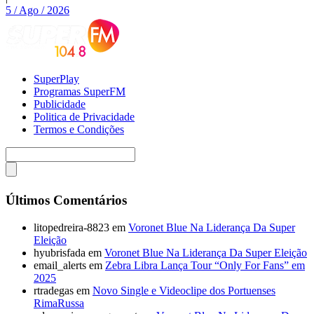
5 / Ago / 2026
SuperPlay
Programas SuperFM
Publicidade
Politica de Privacidade
Termos e Condições
Últimos Comentários
litopedreira-8823
em
Voronet Blue Na Liderança Da Super
Eleição
hyubrisfada
em
Voronet Blue Na Liderança Da Super Eleição
email_alerts
em
Zebra Libra Lança Tour “Only For Fans” em
2025
rtradegas
em
Novo Single e Videoclipe dos Portuenses
RimaRussa