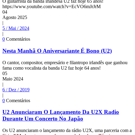
O guitarrista da banda irlandesa U2 faz hoje 65 anos!
https://www.youtube.com/watch?v=EcVO6mJrJrM
04
Agosto
2025
|
5 / Mai / 2024
|
0
Comentários
Nesta Manhã O Aniversariante É Bono (U2)
O cantor, compositor, empresário e filantropo irlandês que ganhou
fama como vocalista da banda U2 faz hoje 64 anos!
05
Maio
2024
|
6 / Dez / 2019
|
0
Comentários
U2 Anunciaram O Lançamento Da U2X Radio
Durante Um Concerto No Japão
Os U2 anunciaram o lançamento da rádio U2X, uma parceria com a