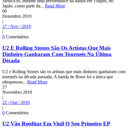
SiriusXM, durante uma performance da banda em Tóquio, no
Japão, como parte da...
Read More
06
Dezembro
2019
|
27 / Nov / 2019
|
0
Comentários
U2 E Rolling Stones São Os Artistas Que Mais
Dinheiro Ganharam Com Tourneés Na Última
Década
U2 e Rolling Stones são os artistas que mais dinheiro ganharam com
tourneés na década passada. A banda de Bono foi a única que
ultrapassou...
Read More
27
Novembro
2019
|
22 / Out / 2019
|
0
Comentários
U2 Vão Reeditar Em Vinil O Seu Primeiro EP