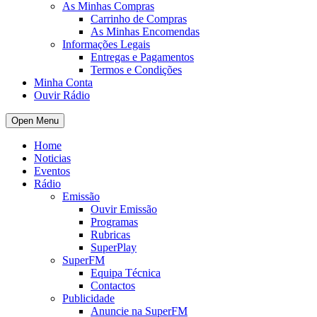
As Minhas Compras
Carrinho de Compras
As Minhas Encomendas
Informações Legais
Entregas e Pagamentos
Termos e Condições
Minha Conta
Ouvir Rádio
Open Menu
Home
Noticias
Eventos
Rádio
Emissão
Ouvir Emissão
Programas
Rubricas
SuperPlay
SuperFM
Equipa Técnica
Contactos
Publicidade
Anuncie na SuperFM