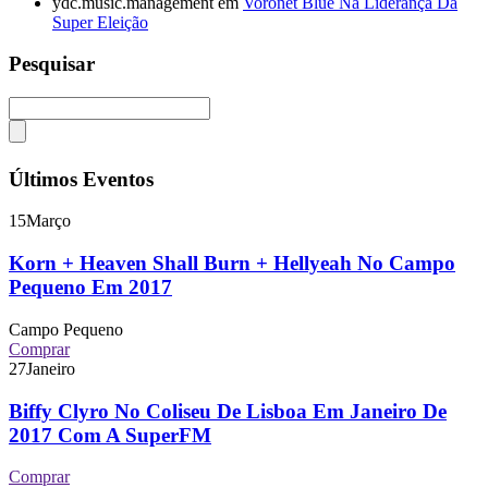
ydc.music.management
em
Voronet Blue Na Liderança Da
Super Eleição
Pesquisar
Últimos Eventos
15
Março
Korn + Heaven Shall Burn + Hellyeah No Campo
Pequeno Em 2017
Campo Pequeno
Comprar
27
Janeiro
Biffy Clyro No Coliseu De Lisboa Em Janeiro De
2017 Com A SuperFM
Comprar