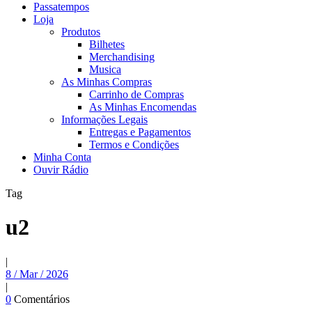
Passatempos
Loja
Produtos
Bilhetes
Merchandising
Musica
As Minhas Compras
Carrinho de Compras
As Minhas Encomendas
Informações Legais
Entregas e Pagamentos
Termos e Condições
Minha Conta
Ouvir Rádio
Tag
u2
|
8 / Mar / 2026
|
0
Comentários