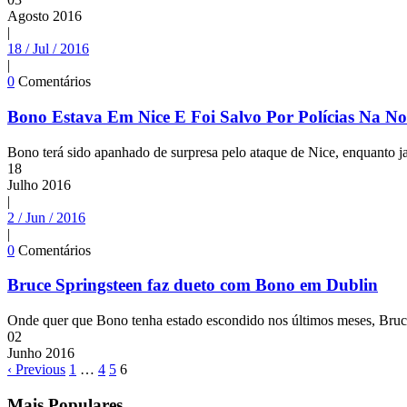
Agosto
2016
|
18 / Jul / 2016
|
0
Comentários
Bono Estava Em Nice E Foi Salvo Por Polícias Na No
Bono terá sido apanhado de surpresa pelo ataque de Nice, enquanto ja
18
Julho
2016
|
2 / Jun / 2016
|
0
Comentários
Bruce Springsteen faz dueto com Bono em Dublin
Onde quer que Bono tenha estado escondido nos últimos meses, Bruce
02
Junho
2016
‹ Previous
1
…
4
5
6
Mais Populares