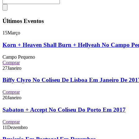
Últimos Eventos
15
Março
Korn + Heaven Shall Burn + Hellyeah No Campo P
Campo Pequeno
Comprar
27
Janeiro
Biffy Clyro No Coliseu De Lisboa Em Janeiro De 2
Comprar
20
Janeiro
Sabaton + Accept No Coliseu Do Porto Em 2017
Comprar
11
Dezembro