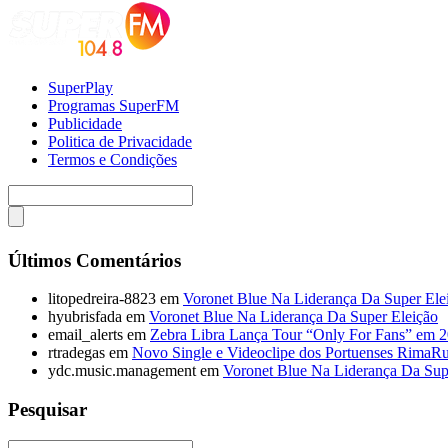
SuperPlay
Programas SuperFM
Publicidade
Politica de Privacidade
Termos e Condições
Últimos Comentários
litopedreira-8823
em
Voronet Blue Na Liderança Da Super Ele
hyubrisfada
em
Voronet Blue Na Liderança Da Super Eleição
email_alerts
em
Zebra Libra Lança Tour “Only For Fans” em 
rtradegas
em
Novo Single e Videoclipe dos Portuenses RimaR
ydc.music.management
em
Voronet Blue Na Liderança Da Sup
Pesquisar