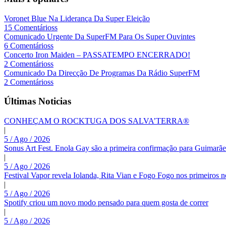
Voronet Blue Na Liderança Da Super Eleição
15 Comentárioss
Comunicado Urgente Da SuperFM Para Os Super Ouvintes
6 Comentárioss
Concerto Iron Maiden – PASSATEMPO ENCERRADO!
2 Comentárioss
Comunicado Da Direcção De Programas Da Rádio SuperFM
2 Comentárioss
Últimas Noticias
CONHEÇAM O ROCKTUGA DOS SALVA’TERRA®
|
5 / Ago / 2026
Sonus Art Fest. Enola Gay são a primeira confirmação para Guimarãe
|
5 / Ago / 2026
Festival Vapor revela Iolanda, Rita Vian e Fogo Fogo nos primeiros 
|
5 / Ago / 2026
Spotify criou um novo modo pensado para quem gosta de correr
|
5 / Ago / 2026