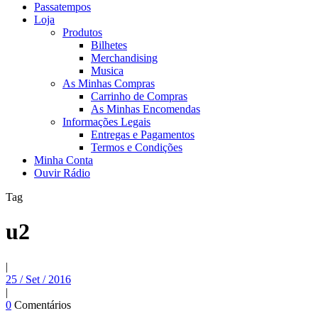
Passatempos
Loja
Produtos
Bilhetes
Merchandising
Musica
As Minhas Compras
Carrinho de Compras
As Minhas Encomendas
Informações Legais
Entregas e Pagamentos
Termos e Condições
Minha Conta
Ouvir Rádio
Tag
u2
|
25 / Set / 2016
|
0
Comentários