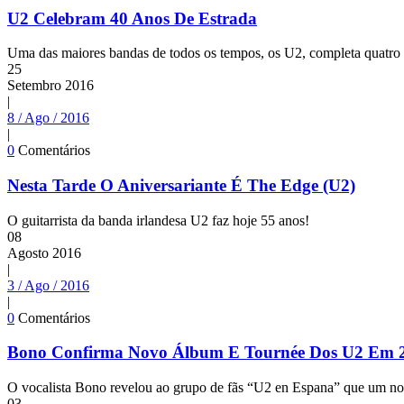
U2 Celebram 40 Anos De Estrada
Uma das maiores bandas de todos os tempos, os U2, completa quatro d
25
Setembro
2016
|
8 / Ago / 2016
|
0
Comentários
Nesta Tarde O Aniversariante É The Edge (U2)
O guitarrista da banda irlandesa U2 faz hoje 55 anos!
08
Agosto
2016
|
3 / Ago / 2016
|
0
Comentários
Bono Confirma Novo Álbum E Tournée Dos U2 Em 
O vocalista Bono revelou ao grupo de fãs “U2 en Espana” que um no
03