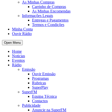
As Minhas Compras
Carrinho de Compras
As Minhas Encomendas
Informações Legais
Entregas e Pagamentos
Termos e Condições
Minha Conta
Ouvir Rádio
Open Menu
Home
Noticias
Eventos
Rádio
Emissão
Ouvir Emissão
Programas
Rubricas
SuperPlay
SuperFM
Equipa Técnica
Contactos
Publicidade
Anuncie na SuperFM