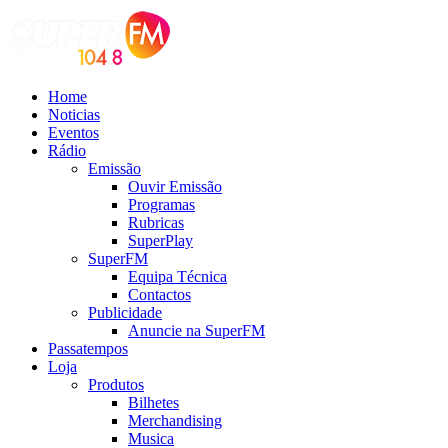
Home
Noticias
Eventos
Rádio
Emissão
Ouvir Emissão
Programas
Rubricas
SuperPlay
SuperFM
Equipa Técnica
Contactos
Publicidade
Anuncie na SuperFM
Passatempos
Loja
Produtos
Bilhetes
Merchandising
Musica