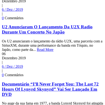
Dezembro
2019
|
6 / Dez / 2019
|
0
Comentários
U2 Anunciaram O Lançamento Da U2X Radio
Durante Um Concerto No Japão
Os U2 anunciaram o lançamento da rádio U2X, uma parceria com a
SiriusXM, durante uma performance da banda em Tóquio, no
Japão, como parte da...
Read More
06
Dezembro
2019
|
6 / Dez / 2019
|
0
Comentários
Documentário “I’ll Never Forget You: The Last 72
Hours Of Lynyrd Skynyrd” Vai Ser Lançado Em
DVD
No auge da sua fama em 1977, a banda Lynyrd Skynyrd foi atingida