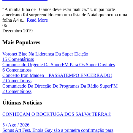
“A minha filha de 10 anos deve estar maluca.” Um pai norte-
americano foi surpreendido com uma lista de Natal que ocupa uma
folha A4 e...
Read More
06
Dezembro
2019
Mais Populares
Voronet Blue Na Liderança Da Super Eleição
15 Comentárioss
Comunicado Urgente Da SuperFM Para Os Super Ouvintes
6 Comentárioss
Concerto Iron Maiden – PASSATEMPO ENCERRADO!
2 Comentárioss
Comunicado Da Direcção De Programas Da Rádio SuperFM
2 Comentárioss
Últimas Noticias
CONHEÇAM O ROCKTUGA DOS SALVA’TERRA®
|
5 / Ago / 2026
Sonus Art Fest. Enola Gay são a primeira confirmação para