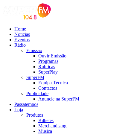
Home
Noticias
Eventos
Rádio
Emissão
Ouvir Emissão
Programas
Rubricas
SuperPlay
SuperFM
Equipa Técnica
Contactos
Publicidade
Anuncie na SuperFM
Passatempos
Loja
Produtos
Bilhetes
Merchandising
Musica