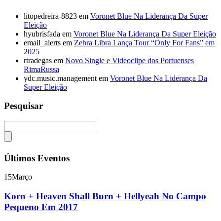
litopedreira-8823
em
Voronet Blue Na Liderança Da Super
Eleição
hyubrisfada
em
Voronet Blue Na Liderança Da Super Eleição
email_alerts
em
Zebra Libra Lança Tour “Only For Fans” em
2025
rtradegas
em
Novo Single e Videoclipe dos Portuenses
RimaRussa
ydc.music.management
em
Voronet Blue Na Liderança Da
Super Eleição
Pesquisar
Últimos Eventos
15
Março
Korn + Heaven Shall Burn + Hellyeah No Campo
Pequeno Em 2017