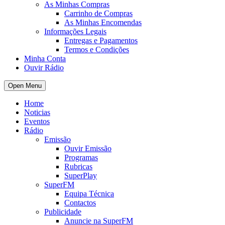
As Minhas Compras
Carrinho de Compras
As Minhas Encomendas
Informações Legais
Entregas e Pagamentos
Termos e Condições
Minha Conta
Ouvir Rádio
Open Menu
Home
Noticias
Eventos
Rádio
Emissão
Ouvir Emissão
Programas
Rubricas
SuperPlay
SuperFM
Equipa Técnica
Contactos
Publicidade
Anuncie na SuperFM